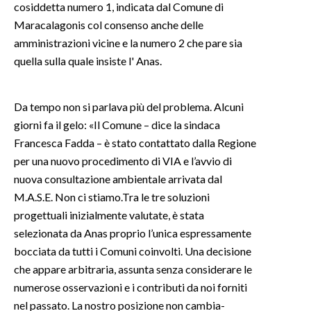
cosiddetta numero 1, indicata dal Comune di
Maracalagonis col consenso anche delle
INFO AZIENDE
amministrazioni vicine e la numero 2 che pare sia
ABBONATI
quella sulla quale insiste l' Anas.
ANNUNCI
NECROLOGI
Da tempo non si parlava più del problema. Alcuni
PUBBLICITÀ
giorni fa il gelo: «Il Comune – dice la sindaca
SPIAGGE
Francesca Fadda – è stato contattato dalla Regione
STORE
per una nuovo procedimento di VIA e l’avvio di
nuova consultazione ambientale arrivata dal
M.A.S.E. Non ci stiamo.Tra le tre soluzioni
progettuali inizialmente valutate, è stata
selezionata da Anas proprio l’unica espressamente
bocciata da tutti i Comuni coinvolti. Una decisione
che appare arbitraria, assunta senza considerare le
numerose osservazioni e i contributi da noi forniti
nel passato. La nostro posizione non cambia-