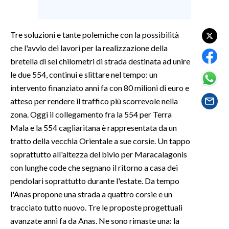
SPETTACOLI
Tre soluzioni e tante polemiche con la possibilità
GOSSIP
che l'avvio dei lavori per la realizzazione della
bretella di sei chilometri di strada destinata ad unire
SALUTE
le due 554, continui e slittare nel tempo: un
intervento finanziato anni fa con 80 milioni di euro e
SARDEGNA TURISMO
atteso per rendere il traffico più scorrevole nella
zona. Oggi il collegamento fra la 554 per Terra
SARDI NEL MONDO
Mala e la 554 cagliaritana è rappresentata da un
NOTIZIE
tratto della vecchia Orientale a sue corsie. Un tappo
EVENTI
soprattutto all'altezza del bivio per Maracalagonis
con lunghe code che segnano il ritorno a casa dei
#CARAUNIONE
pendolari soprattutto durante l'estate. Da tempo
l'Anas propone una strada a quattro corsie e un
3 MINUTI CON
tracciato tutto nuovo. Tre le proposte progettuali
avanzate anni fa da Anas. Ne sono rimaste una: la
INSULARITÀ