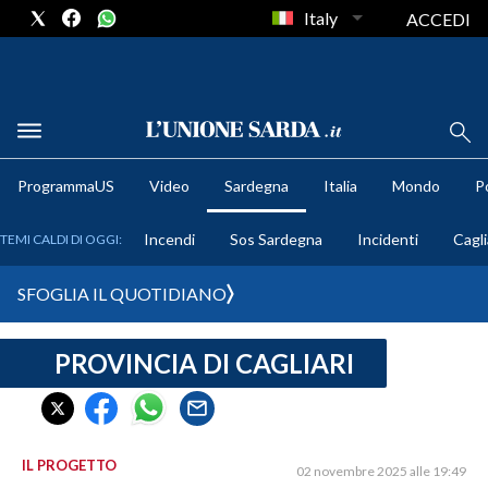
Italy
ACCEDI
METEO
ProgrammaUS
Video
Sardegna
Italia
Mondo
Po
COMUNI AL VOTO
Incendi
Sos Sardegna
Incidenti
Cagli
TEMI CALDI DI OGGI:
VIDEO
SFOGLIA IL QUOTIDIANO
FOTO
PROVINCIA DI CAGLIARI
CRONACA SARDEGNA
CAGLIARI
PROVINCIA DI CAGLIARI
SULCIS IGLESIENTE
IL PROGETTO
02 novembre 2025 alle 19:49