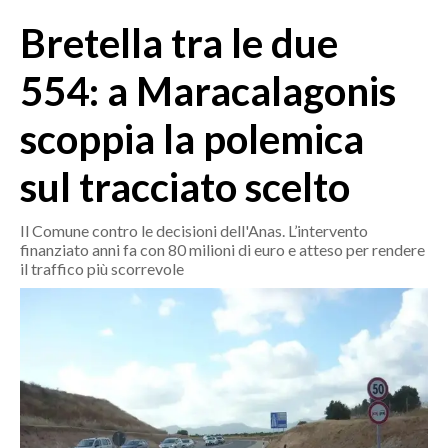
MEDIO CAMPIDANO
Bretella tra le due
ORISTANO E PROVINCIA
SASSARI E PROVINCIA
554: a Maracalagonis
GALLURA
scoppia la polemica
NUORO E PROVINCIA
OGLIASTRA
sul tracciato scelto
AGENDA
Il Comune contro le decisioni dell'Anas. L’intervento
CRONACA
finanziato anni fa con 80 milioni di euro e atteso per rendere
il traffico più scorrevole
ITALIA
MONDO
POLITICA
ECONOMIA
SERVIZI ALLE IMPRESE