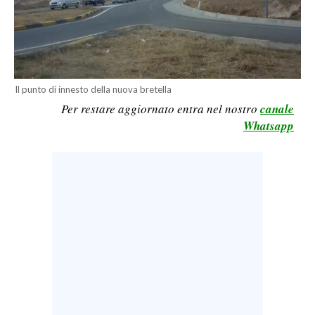
LAVORO
BANDI
SPORT IN SARDEGNA
Il punto di innesto della nuova bretella
Per restare aggiornato entra nel nostro
canale
SPORT
Whatsapp
RISULTATI E CLASSIFICHE
CALCIO
CALCIO REGIONALE
BASKET
VOLLEY
MOTORI
TENNIS
ALTRI SPORT
CULTURA