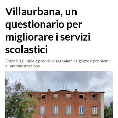
MEDIO CAMPIDANO
Villaurbana, un
ORISTANO E PROVINCIA
SASSARI E PROVINCIA
questionario per
GALLURA
migliorare i servizi
NUORO E PROVINCIA
OGLIASTRA
scolastici
AGENDA
Entro il 12 luglio è possibile segnalare esigenze e problemi
CRONACA
all’amministrazione
ITALIA
MONDO
POLITICA
ECONOMIA
SERVIZI ALLE IMPRESE