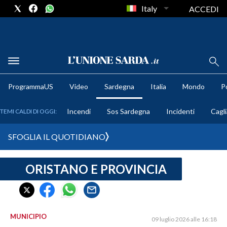
Italy
ACCEDI
METEO
ProgrammaUS
Video
Sardegna
Italia
Mondo
Po
COMUNI AL VOTO
Incendi
Sos Sardegna
Incidenti
Cagli
TEMI CALDI DI OGGI:
VIDEO
SFOGLIA IL QUOTIDIANO
FOTO
ORISTANO E PROVINCIA
CRONACA SARDEGNA
CAGLIARI
PROVINCIA DI CAGLIARI
SULCIS IGLESIENTE
MUNICIPIO
09 luglio 2026 alle 16:18