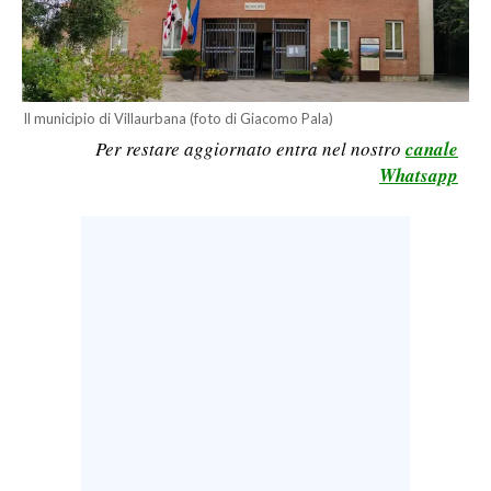
LAVORO
BANDI
SPORT IN SARDEGNA
Il municipio di Villaurbana (foto di Giacomo Pala)
Per restare aggiornato entra nel nostro
canale
SPORT
Whatsapp
RISULTATI E CLASSIFICHE
CALCIO
CALCIO REGIONALE
BASKET
VOLLEY
MOTORI
TENNIS
ALTRI SPORT
CULTURA