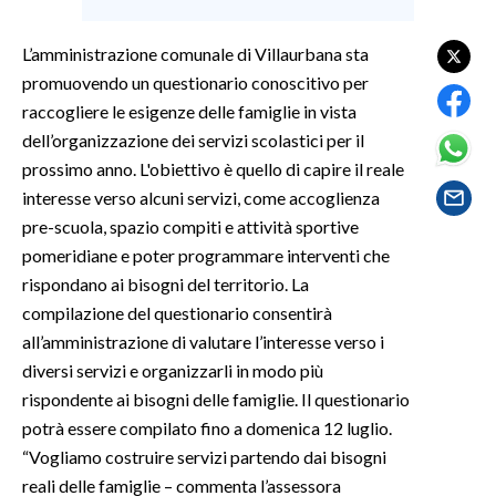
SPETTACOLI
L’amministrazione comunale di Villaurbana sta
promuovendo un questionario conoscitivo per
GOSSIP
raccogliere le esigenze delle famiglie in vista
dell’organizzazione dei servizi scolastici per il
SALUTE
prossimo anno. L'obiettivo è quello di capire il reale
interesse verso alcuni servizi, come accoglienza
SARDEGNA TURISMO
pre-scuola, spazio compiti e attività sportive
pomeridiane e poter programmare interventi che
SARDI NEL MONDO
rispondano ai bisogni del territorio. La
NOTIZIE
compilazione del questionario consentirà
EVENTI
all’amministrazione di valutare l’interesse verso i
diversi servizi e organizzarli in modo più
#CARAUNIONE
rispondente ai bisogni delle famiglie. Il questionario
potrà essere compilato fino a domenica 12 luglio.
3 MINUTI CON
“Vogliamo costruire servizi partendo dai bisogni
reali delle famiglie – commenta l’assessora
INSULARITÀ