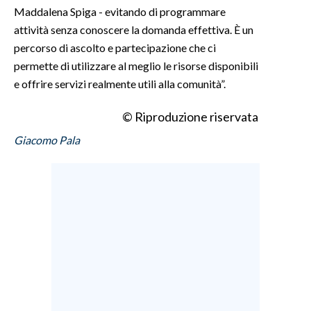
Maddalena Spiga - evitando di programmare
attività senza conoscere la domanda effettiva. È un
INFO AZIENDE
percorso di ascolto e partecipazione che ci
ABBONATI
permette di utilizzare al meglio le risorse disponibili
ANNUNCI
e offrire servizi realmente utili alla comunità”.
NECROLOGI
© Riproduzione riservata
PUBBLICITÀ
SPIAGGE
Giacomo Pala
STORE