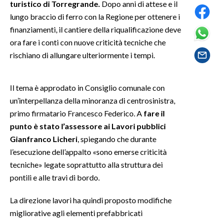
turistico di Torregrande.
Dopo anni di attese e il
lungo braccio di ferro con la Regione per ottenere i
SPETTACOLI
finanziamenti, il cantiere della riqualificazione deve
ora fare i conti con nuove criticità tecniche che
GOSSIP
rischiano di allungare ulteriormente i tempi.
SALUTE
Il tema è approdato in Consiglio comunale con
SARDEGNA TURISMO
un’interpellanza della minoranza di centrosinistra,
primo firmatario Francesco Federico. A
fare il
SARDI NEL MONDO
punto è stato l’assessore ai Lavori pubblici
NOTIZIE
Gianfranco Licheri
, spiegando che durante
EVENTI
l’esecuzione dell’appalto «sono emerse criticità
tecniche» legate soprattutto alla struttura dei
#CARAUNIONE
pontili e alle travi di bordo.
3 MINUTI CON
La direzione lavori ha quindi proposto modifiche
migliorative agli elementi prefabbricati
INSULARITÀ