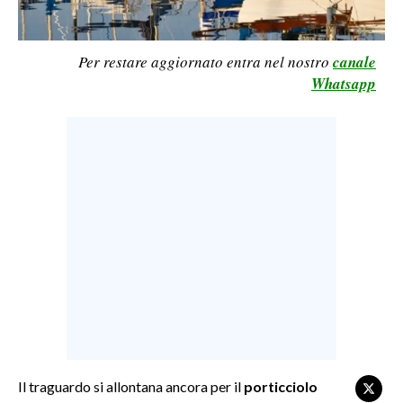
LAVORO
BANDI
Per restare aggiornato entra nel nostro
canale
Whatsapp
SPORT IN SARDEGNA
SPORT
RISULTATI E CLASSIFICHE
CALCIO
CALCIO REGIONALE
BASKET
VOLLEY
MOTORI
TENNIS
ALTRI SPORT
Il traguardo si allontana ancora per il
porticciolo
CULTURA