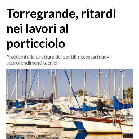
MEDIO CAMPIDANO
Torregrande, ritardi
ORISTANO E PROVINCIA
SASSARI E PROVINCIA
nei lavori al
GALLURA
porticciolo
NUORO E PROVINCIA
OGLIASTRA
Problemi alla struttura dei pontili, necessari nuovi
AGENDA
approfondimenti tecnici
CRONACA
ITALIA
MONDO
POLITICA
ECONOMIA
SERVIZI ALLE IMPRESE