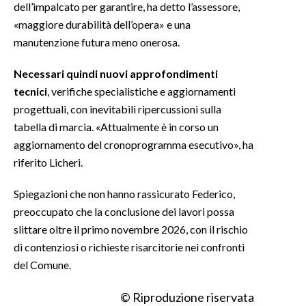
dell’impalcato per garantire, ha detto l’assessore,
«maggiore durabilità dell’opera» e una
INFO AZIENDE
manutenzione futura meno onerosa.
ABBONATI
ANNUNCI
Necessari quindi nuovi approfondimenti
tecnici
, verifiche specialistiche e aggiornamenti
NECROLOGI
progettuali, con inevitabili ripercussioni sulla
PUBBLICITÀ
tabella di marcia. «Attualmente è in corso un
SPIAGGE
aggiornamento del cronoprogramma esecutivo», ha
STORE
riferito Licheri.
Spiegazioni che non hanno rassicurato Federico,
preoccupato che la conclusione dei lavori possa
slittare oltre il primo novembre 2026, con il rischio
di contenziosi o richieste risarcitorie nei confronti
del Comune.
© Riproduzione riservata