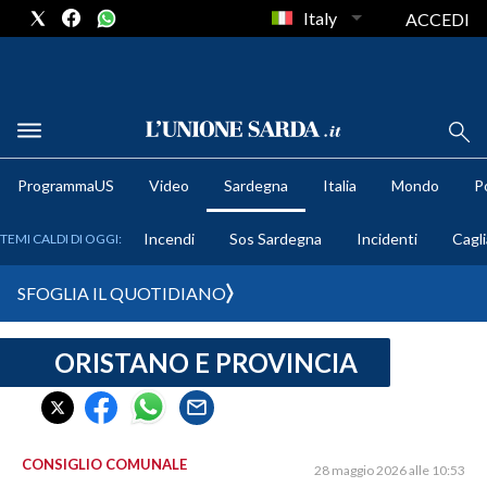
Italy
ACCEDI
METEO
ProgrammaUS
Video
Sardegna
Italia
Mondo
Po
COMUNI AL VOTO
Incendi
Sos Sardegna
Incidenti
Cagli
TEMI CALDI DI OGGI:
VIDEO
SFOGLIA IL QUOTIDIANO
FOTO
ORISTANO E PROVINCIA
CRONACA SARDEGNA
CAGLIARI
PROVINCIA DI CAGLIARI
SULCIS IGLESIENTE
CONSIGLIO COMUNALE
28 maggio 2026 alle 10:53