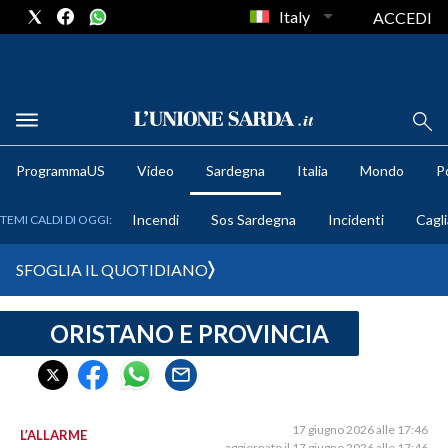
Italy
ACCEDI
METEO
ProgrammaUS
Video
Sardegna
Italia
Mondo
Po
COMUNI AL VOTO
Incendi
Sos Sardegna
Incidenti
Cagli
TEMI CALDI DI OGGI:
VIDEO
SFOGLIA IL QUOTIDIANO
FOTO
ORISTANO E PROVINCIA
CRONACA SARDEGNA
CAGLIARI
PROVINCIA DI CAGLIARI
SULCIS IGLESIENTE
17 giugno 2026 alle 17:46
L’ALLARME
aggiornato il 17 giugno 2026 alle 17:46