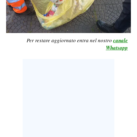
LAVORO
BANDI
SPORT IN SARDEGNA
Per restare aggiornato entra nel nostro
canale
Whatsapp
SPORT
RISULTATI E CLASSIFICHE
CALCIO
CALCIO REGIONALE
BASKET
VOLLEY
MOTORI
TENNIS
ALTRI SPORT
CULTURA