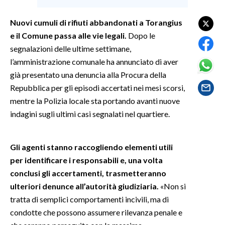
Nuovi cumuli di rifiuti abbandonati a Torangius
SPETTACOLI
e il Comune passa alle vie legali.
Dopo le
GOSSIP
segnalazioni delle ultime settimane,
l’amministrazione comunale ha annunciato di aver
SALUTE
già presentato una denuncia alla Procura della
Repubblica per gli episodi accertati nei mesi scorsi,
SARDEGNA TURISMO
mentre la Polizia locale sta portando avanti nuove
indagini sugli ultimi casi segnalati nel quartiere.
SARDI NEL MONDO
NOTIZIE
Gli agenti stanno raccogliendo elementi utili
EVENTI
per identificare i responsabili e, una volta
conclusi gli accertamenti, trasmetteranno
#CARAUNIONE
ulteriori denunce all’autorità giudiziaria.
«Non si
3 MINUTI CON
tratta di semplici comportamenti incivili, ma di
condotte che possono assumere rilevanza penale e
INSULARITÀ