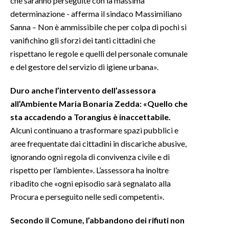
che saranno perseguite con la massima
determinazione - afferma il sindaco Massimiliano
INFO AZIENDE
Sanna – Non è ammissibile che per colpa di pochi si
ABBONATI
vanifichino gli sforzi dei tanti cittadini che
rispettano le regole e quelli del personale comunale
ANNUNCI
e del gestore del servizio di igiene urbana».
NECROLOGI
PUBBLICITÀ
Duro anche l’intervento dell’assessora
SPIAGGE
all’Ambiente Maria Bonaria Zedda: «Quello che
STORE
sta accadendo a Torangius è inaccettabile.
Alcuni continuano a trasformare spazi pubblici e
aree frequentate dai cittadini in discariche abusive,
ignorando ogni regola di convivenza civile e di
rispetto per l’ambiente». L’assessora ha inoltre
ribadito che «ogni episodio sarà segnalato alla
Procura e perseguito nelle sedi competenti».
Secondo il Comune, l’abbandono dei rifiuti non