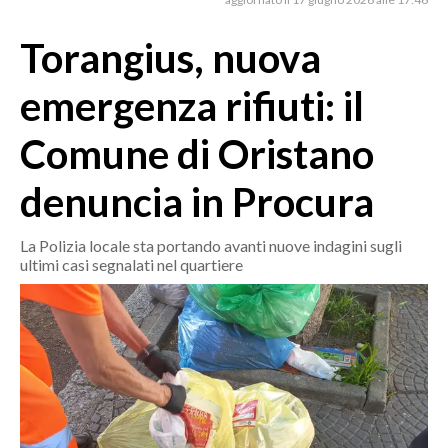
MEDIO CAMPIDANO
ORISTANO E PROVINCIA
Torangius, nuova
SASSARI E PROVINCIA
emergenza rifiuti: il
GALLURA
NUORO E PROVINCIA
Comune di Oristano
OGLIASTRA
denuncia in Procura
AGENDA
CRONACA
La Polizia locale sta portando avanti nuove indagini sugli
ultimi casi segnalati nel quartiere
ITALIA
MONDO
POLITICA
ECONOMIA
SERVIZI ALLE IMPRESE