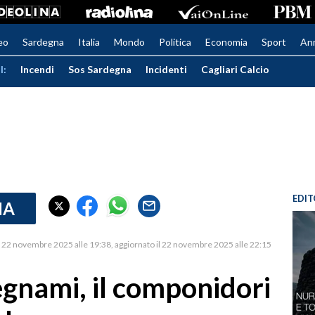
eo
Sardegna
Italia
Mondo
Politica
Economia
Sport
An
I:
Incendi
Sos Sardegna
Incidenti
Cagliari Calcio
EDIT
IA
22 novembre 2025 alle 19:38
aggiornato il 22 novembre 2025 alle 22:15
legnami, il componidori