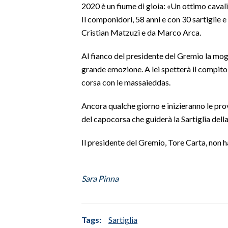
2020 è un fiume di gioia: «Un ottimo cavali
Il componidori, 58 anni e con 30 sartiglie e 
INFO AZIENDE
Cristian Matzuzi e da Marco Arca.
ABBONATI
ANNUNCI
Al fianco del presidente del Gremio la mog
grande emozione. A lei spetterà il compito 
NECROLOGI
corsa con le massaieddas.
PUBBLICITÀ
SPIAGGE
Ancora qualche giorno e inizieranno le prov
STORE
del capocorsa che guiderà la Sartiglia del
Il presidente del Gremio, Tore Carta, non h
Sara Pinna
Tags:
Sartiglia