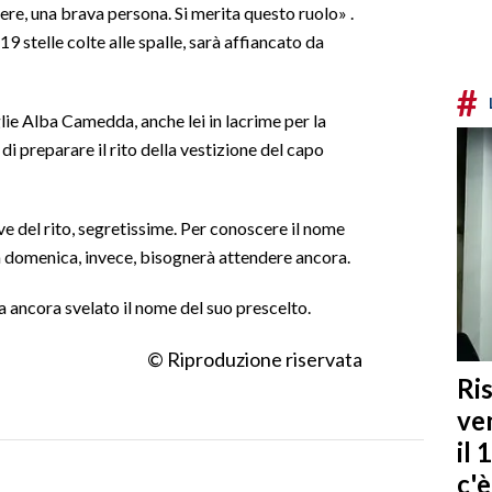
ere, una brava persona. Si merita questo ruolo» .
19 stelle colte alle spalle, sarà affiancato da
#
lie Alba Camedda, anche lei in lacrime per la
di preparare il rito della vestizione del capo
e del rito, segretissime. Per conoscere il nome
la domenica, invece, bisognerà attendere ancora.
a ancora svelato il nome del suo prescelto.
© Riproduzione riservata
Ris
ven
il 
c'