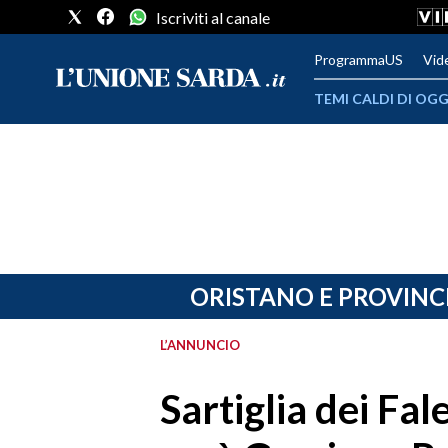
Iscriviti al canale
ProgrammaUS
Vid
TEMI CALDI DI OGG
METEO
COMUNI AL VOTO
VIDEO
FOTO
ORISTANO E PROVINC
CRONACA SARDEGNA
L’ANNUNCIO
CAGLIARI
Sartiglia dei Fa
PROVINCIA DI CAGLIARI
SULCIS IGLESIENTE