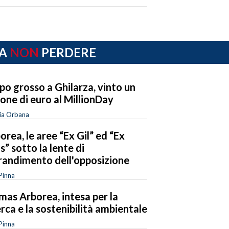
A
NON
PERDERE
po grosso a Ghilarza, vinto un
ione di euro al MillionDay
ia Orbana
orea, le aree “Ex Gil” ed “Ex
os” sotto la lente di
randimento dell'opposizione
Pinna
mas Arborea, intesa per la
erca e la sostenibilità ambientale
Pinna