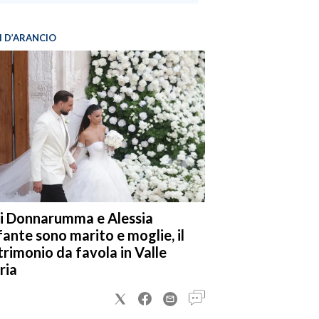
I D’ARANCIO
i Donnarumma e Alessia
fante sono marito e moglie, il
rimonio da favola in Valle
ria