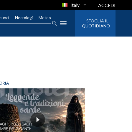
Italy
ACCEDI
nunci
Necrologi
Meteo
SFOGLIA IL
QUOTIDIANO
ORIA