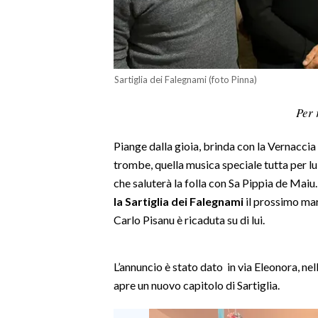
LAVORO
BANDI
SPORT IN SARDEGNA
Sartiglia dei Falegnami (foto Pinna)
SPORT
Per 
RISULTATI E CLASSIFICHE
Piange dalla gioia, brinda con la Vernaccia e
CALCIO
trombe, quella musica speciale tutta per lui
CALCIO REGIONALE
che saluterà la folla con Sa Pippia de Maiu
BASKET
la Sartiglia dei Falegnami
il prossimo mar
VOLLEY
Carlo Pisanu è ricaduta su di lui.
MOTORI
TENNIS
L’annuncio è stato dato in via Eleonora, nel
ALTRI SPORT
apre un nuovo capitolo di Sartiglia.
CULTURA