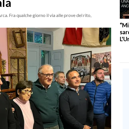
ala
a. Fra qualche giorno il via alle prove del rito,
“Mi
sar
L'U