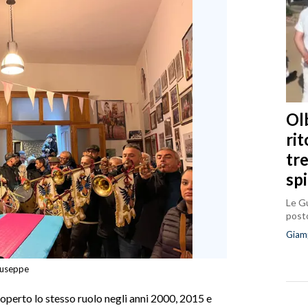
Olb
ri
tr
sp
Le Gu
posto
Giam
iuseppe
coperto lo stesso ruolo negli anni 2000, 2015 e