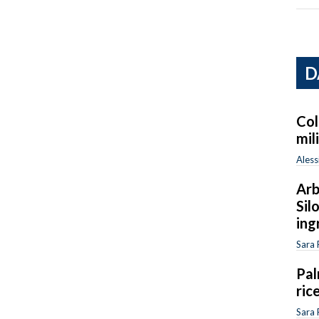
D
Col
mil
Aless
Arb
Sil
ing
Sara 
Pal
ric
Sara 