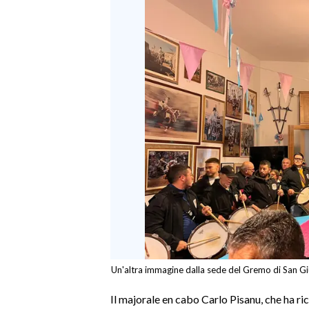
SPETTACOLI
GOSSIP
SALUTE
SARDEGNA TURISMO
SARDI NEL MONDO
NOTIZIE
EVENTI
#CARAUNIONE
Un'altra immagine dalla sede del Gremo di San G
3 MINUTI CON
Il majorale en cabo Carlo Pisanu, che ha ri
INSULARITÀ