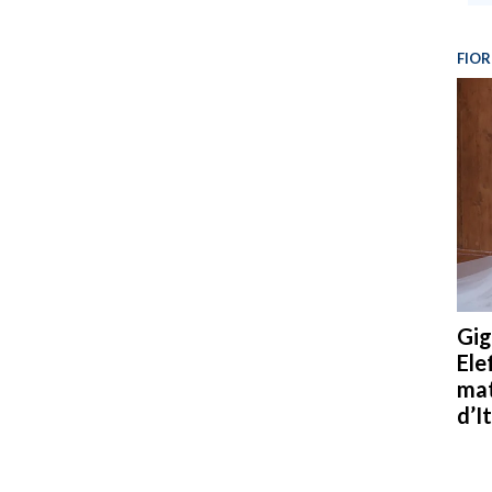
FIOR
Gig
Ele
mat
d’It