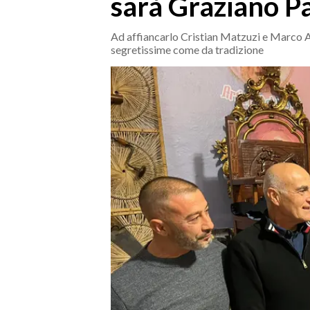
sarà Graziano P
MEDIO CAMPIDANO
ORISTANO E PROVINCIA
Ad affiancarlo Cristian Matzuzi e Marco Arc
SASSARI E PROVINCIA
segretissime come da tradizione
GALLURA
NUORO E PROVINCIA
OGLIASTRA
AGENDA
CRONACA
ITALIA
MONDO
POLITICA
ECONOMIA
SERVIZI ALLE IMPRESE