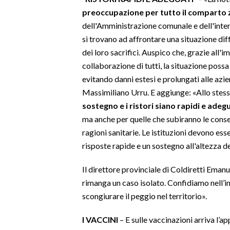
preoccupazione per tutto il comparto
INFO AZIENDE
dell'Amministrazione comunale e dell'intera
ABBONATI
si trovano ad affrontare una situazione diffi
dei loro sacrifici. Auspico che, grazie all'i
ANNUNCI
collaborazione di tutti, la situazione possa
NECROLOGI
evitando danni estesi e prolungati alle azie
PUBBLICITÀ
Massimiliano Urru. E aggiunge: «Allo stes
SPIAGGE
sostegno e i ristori siano rapidi e adegu
STORE
ma anche per quelle che subiranno le conse
ragioni sanitarie. Le istituzioni devono esse
risposte rapide e un sostegno all'altezza d
Il direttore provinciale di Coldiretti Em
rimanga un caso isolato. Confidiamo nell’i
scongiurare il peggio nel territorio».
I VACCINI
– E sulle vaccinazioni arriva l’ap