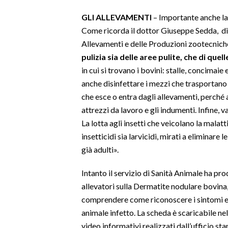
GLI ALLEVAMENTI
– Importante anche la
Come ricorda il dottor Giuseppe Sedda, dire
Allevamenti e delle Produzioni zootecnich
pulizia sia delle aree pulite, che di quel
in cui si trovano i bovini: stalle, concimaie
anche disinfettare i mezzi che trasportano 
che esce o entra dagli allevamenti, perché a
attrezzi da lavoro e gli indumenti. Infine, v
La lotta agli insetti che veicolano la malatt
insetticidi sia larvicidi, mirati a eliminare 
già adulti».
Intanto il servizio di Sanità Animale ha pr
allevatori sulla Dermatite nodulare bovina,
comprendere come riconoscere i sintomi e 
animale infetto. La scheda è scaricabile ne
video informativi realizzati dall’ufficio st