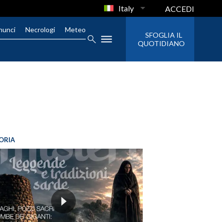
Italy
ACCEDI
nunci
Necrologi
Meteo
SFOGLIA IL
QUOTIDIANO
ORIA