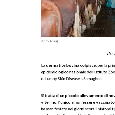
LAVORO
BANDI
SPORT IN SARDEGNA
SPORT
(foto Ansa)
RISULTATI E CLASSIFICHE
Per 
CALCIO
CALCIO REGIONALE
La
dermatite bovina colpisce,
per la pri
BASKET
epidemiologico nazionale dell'Istituto Zoo
di Lumpy Skin Disease a Samugheo.
VOLLEY
MOTORI
TENNIS
Si tratta di un
piccolo allevamento di no
ALTRI SPORT
vitellino, l’unico a non essere vaccinat
ha manifestato nei giorni scorsi i sintomi t
CULTURA