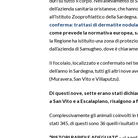
duri su tutto il corpo. Nell’allevamento di 
dell’azienda sanitaria oristanese, che hanno 
SPETTACOLI
all’Istituto Zooprofilattico della Sardegna
conferma: trattasi di dermatite nodul
GOSSIP
come prevede la normativa europea, sa
la Regione ha istituito una zona di protezi
SALUTE
dall’azienda di Samugheo, dove è chiarame
SARDEGNA TURISMO
Il focolaio, localizzato e confermato nel te
dell’anno in Sardegna, tutti gli altri nove a
SARDI NEL MONDO
(Muravera, San Vito e Villaputzu).
NOTIZIE
EVENTI
Di questi nove, sette erano stati dichiar
a San Vito e a Escalaplano, risalgono a 
#CARAUNIONE
Complessivamente gli animali coinvolti in tu
3 MINUTI CON
stati 345, di questi sono 36 quelli risultati
INSULARITÀ
“RISTORI RAPIDI E ADEGUATI”
– «La not