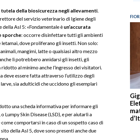
tutela della biosicurezza negli allevamenti
.
FIOR
ttore del servizio veterinario di Igiene degli
e della Asl 5: «Fondamentale è
un’accurata
le sporche
: occorre disinfettare tutti gli ambienti
 e letamai, dove proliferano gli insetti. Non solo:
animali, mangimi, latte o qualsiasi altro mezzo
nche lì potrebbero annidarsi gli insetti, gli
a ridotto al minimo anche l’ingresso dei visitatori.
ia deve essere fatta attraverso l’utilizzo degli
le larve, sia adulticidi che uccidono gli esemplari
Gig
Ele
odotto una scheda informativa per informare gli
mat
 o Lumpy Skin Disease (LSD), e per aiutarli a
d’It
come comportarsi in caso di un sospetto caso di
l sito della Asl 5, dove sono presenti anche due
ampa.