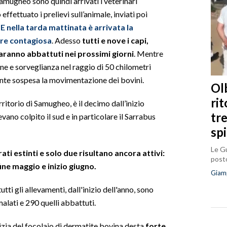
Samugheo sono quindi arrivati i veterinari
effettuato i prelievi sull’animale, inviati poi
.
E nella tarda mattinata è arrivata la
are contagiosa
. Adesso
tutti e nove i capi,
ranno abbattuti nei prossimi giorni
. Mentre
one e sorveglianza nel raggio di 50 chilometri
nte sospesa la movimentazione dei bovini.
Olb
ri
rritorio di Samugheo, è il decimo dall’inizio
tr
vevano colpito il sud e in particolare il Sarrabus
sp
Le Gu
ati estinti e solo due risultano ancora attivi:
posto
fine maggio e inizio giugno.
Giam
tti gli allevamenti, dall'inizio dell'anno, sono
 malati e 290 quelli abbattuti.
izia del focolaio di dermatite bovina desta
forte