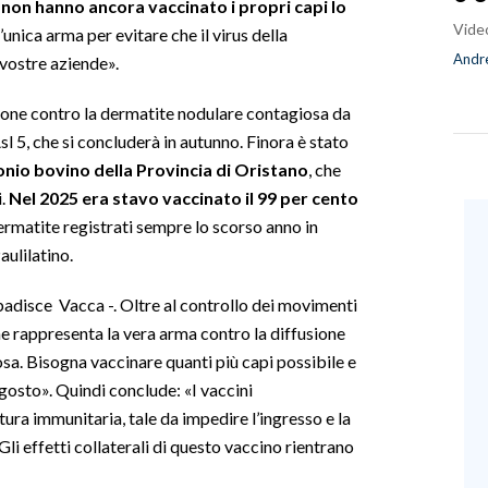
 non hanno ancora vaccinato i propri capi lo
Vide
l’unica arma per evitare che il virus della
Andre
 vostre aziende».
ione contro la dermatite nodulare contagiosa da
sl 5, che si concluderà in autunno. Finora è stato
onio bovino della Provincia di Oristano
, che
i.
Nel 2025 era stavo vaccinato il 99 per cento
 dermatite registrati sempre lo scorso anno in
aulilatino.
adisce Vacca -. Oltre al controllo dei movimenti
ione rappresenta la vera arma contro la diffusione
sa. Bisogna vaccinare quanti più capi possibile e
agosto». Quindi conclude: «I vaccini
ura immunitaria, tale da impedire l’ingresso e la
Gli effetti collaterali di questo vaccino rientrano