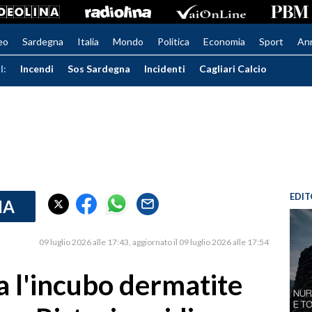
eo
Sardegna
Italia
Mondo
Politica
Economia
Sport
An
I:
Incendi
Sos Sardegna
Incidenti
Cagliari Calcio
EDIT
IA
09 luglio 2026 alle 17:43
aggiornato il 09 luglio 2026 alle 17:54
 l'incubo dermatite