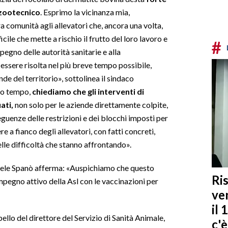
 zootecnico
. Esprimo la vicinanza mia,
 comunità agli allevatori che, ancora una volta,
cile che mette a rischio il frutto del loro lavoro e
#
mpegno delle autorità sanitarie e alla
 essere risolta nel più breve tempo possibile,
nde del territorio», sottolinea il sindaco
so tempo,
chiediamo che gli interventi di
ati,
non solo per le aziende direttamente colpite,
guenze delle restrizioni e dei blocchi imposti per
re a fianco degli allevatori, con fatti concreti,
elle difficoltà che stanno affrontando».
anuele Spanò afferma: «Auspichiamo che questo
Ris
mpegno attivo della Asl con le vaccinazioni per
ven
il 
pello del direttore del Servizio di Sanità Animale,
c'