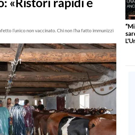
o: «Ristori rapidi e
“Mi
 infetto l’unico non vaccinato. Chi non l’ha fatto immunizzi
sar
L'U