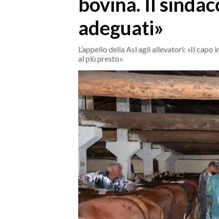
bovina. Il sindac
MEDIO CAMPIDANO
ORISTANO E PROVINCIA
adeguati»
SASSARI E PROVINCIA
GALLURA
L’appello della Asl agli allevatori: «Il capo
al più presto»
NUORO E PROVINCIA
OGLIASTRA
AGENDA
CRONACA
ITALIA
MONDO
POLITICA
ECONOMIA
SERVIZI ALLE IMPRESE