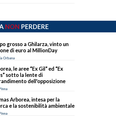
A
NON
PERDERE
po grosso a Ghilarza, vinto un
ione di euro al MillionDay
ia Orbana
orea, le aree “Ex Gil” ed “Ex
os” sotto la lente di
randimento dell'opposizione
Pinna
mas Arborea, intesa per la
erca e la sostenibilità ambientale
Pinna