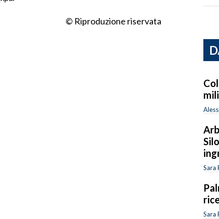
© Riproduzione riservata
D
Col
mil
Aless
Arb
Sil
ing
Sara 
Pal
ric
Sara 