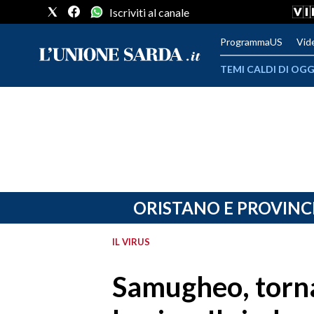
Iscriviti al canale
ProgrammaUS
Vid
TEMI CALDI DI OGG
METEO
COMUNI AL VOTO
VIDEO
FOTO
ORISTANO E PROVINC
CRONACA SARDEGNA
IL VIRUS
CAGLIARI
Samugheo, torna
PROVINCIA DI CAGLIARI
SULCIS IGLESIENTE