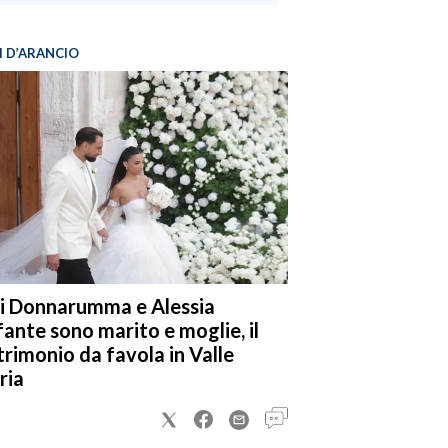
I D’ARANCIO
i Donnarumma e Alessia
fante sono marito e moglie, il
rimonio da favola in Valle
ria