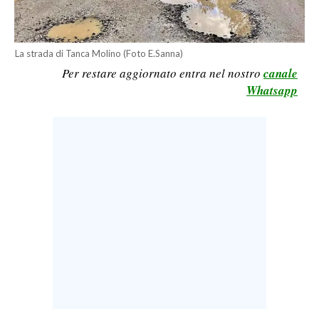
LAVORO
BANDI
La strada di Tanca Molino (Foto E.Sanna)
Per restare aggiornato entra nel nostro
canale
SPORT IN SARDEGNA
Whatsapp
SPORT
RISULTATI E CLASSIFICHE
CALCIO
CALCIO REGIONALE
BASKET
VOLLEY
MOTORI
TENNIS
ALTRI SPORT
CULTURA