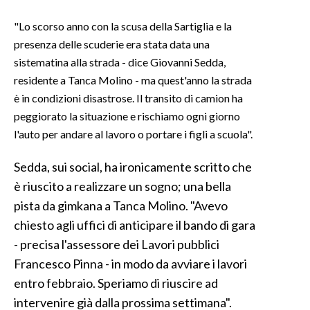
"Lo scorso anno con la scusa della Sartiglia e la
INFO AZIENDE
presenza delle scuderie era stata data una
ABBONATI
sistematina alla strada - dice Giovanni Sedda,
ANNUNCI
residente a Tanca Molino - ma quest'anno la strada
NECROLOGI
è in condizioni disastrose. Il transito di camion ha
PUBBLICITÀ
peggiorato la situazione e rischiamo ogni giorno
l'auto per andare al lavoro o portare i figli a scuola".
SPIAGGE
STORE
Sedda, sui social, ha ironicamente scritto che
è riuscito a realizzare un sogno; una bella
pista da gimkana a Tanca Molino. "Avevo
chiesto agli uffici di anticipare il bando di gara
- precisa l'assessore dei Lavori pubblici
Francesco Pinna - in modo da avviare i lavori
entro febbraio. Speriamo di riuscire ad
intervenire già dalla prossima settimana".