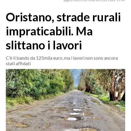
MEDIO CAMPIDANO
ORISTANO E PROVINCIA
Oristano, strade rurali
SASSARI E PROVINCIA
impraticabili. Ma
GALLURA
NUORO E PROVINCIA
slittano i lavori
OGLIASTRA
AGENDA
C'è il bando da 125mila euro, ma i lavori non sono ancora
stati affidati
CRONACA
ITALIA
MONDO
POLITICA
ECONOMIA
SERVIZI ALLE IMPRESE