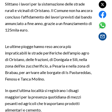
Slittano i lavori per la sistemazione delle strade
rurali e vicinali di Oristano. Il Comune non ha ancora
SPETTACOLI
concluso l'affidamento dei lavori previsti dal bando
GOSSIP
annunciato a fine anno, grazie a un finanziamento di
125mila euro.
SALUTE
Le ultime piogge hanno reso ancora più
SARDEGNA TURISMO
impraticabili le strade periferiche dell'ampio agro
SARDI NEL MONDO
di Oristano, delle frazioni, di Donigala e Silì, nella
zona dell'ex zuccherificio, a Pesaria e nella zona di
NOTIZIE
Brabau, per arrivare alle borgate di Is Pastureddas,
EVENTI
Fenosu e Tanca Molino.
#CARAUNIONE
In quest'ultima località si registrano i disagi
maggiori per la presenza quotidiana di mezzi
3 MINUTI CON
pesanti ed agricoli che trasportano prodotti
alimentari e cemento.
INSULARITÀ