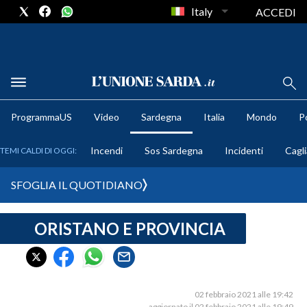
Italy
ACCEDI
METEO
ProgrammaUS
Video
Sardegna
Italia
Mondo
Po
COMUNI AL VOTO
Incendi
Sos Sardegna
Incidenti
Cagli
TEMI CALDI DI OGGI:
VIDEO
SFOGLIA IL QUOTIDIANO
FOTO
ORISTANO E PROVINCIA
CRONACA SARDEGNA
CAGLIARI
PROVINCIA DI CAGLIARI
SULCIS IGLESIENTE
02 febbraio 2021 alle 19:42
aggiornato il 02 febbraio 2021 alle 19:49