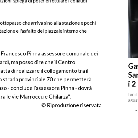
zioni, spiega di poter effettuare i collaudi
sottopasso che arriva sino alla stazione e pochi
azione e l'asfalto del piazzale interno che
a Francesco Pinna assessore comunale dei
tardi, ma posso dire che il Centro
Gas
tta di realizzare il collegamento tra il
Sa
 la strada provinciale 70 che permetterà
i 2
caso - conclude l'assessore Pinna - dovrà
Ieri 
ra le vie Marroccu e Ghilarza".
agost
© Riproduzione riservata