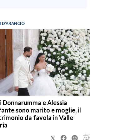
I D’ARANCIO
i Donnarumma e Alessia
fante sono marito e moglie, il
rimonio da favola in Valle
ria