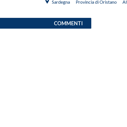
Sardegna
Provincia di Oristano
Al
INFO AZIENDE
ABBONATI
COMMENTI
ANNUNCI
NECROLOGI
PUBBLICITÀ
SPIAGGE
STORE