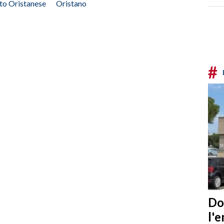
to Oristanese
Oristano
#
Do
l'