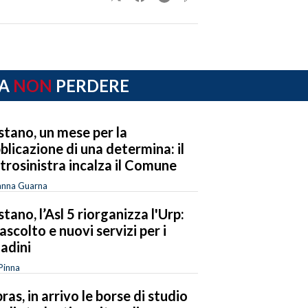
A
NON
PERDERE
stano, un mese per la
blicazione di una determina: il
trosinistra incalza il Comune
anna Guarna
stano, l’Asl 5 riorganizza l'Urp:
 ascolto e nuovi servizi per i
tadini
Pinna
ras, in arrivo le borse di studio