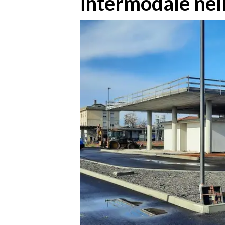
intermodale nell
MEDIO CAMPIDANO
ORISTANO E PROVINCIA
SASSARI E PROVINCIA
GALLURA
NUORO E PROVINCIA
OGLIASTRA
AGENDA
CRONACA
ITALIA
MONDO
POLITICA
ECONOMIA
SERVIZI ALLE IMPRESE