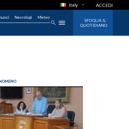
Italy
ACCEDI
nunci
Necrologi
Meteo
SFOGLIA IL
QUOTIDIANO
FENOMENO