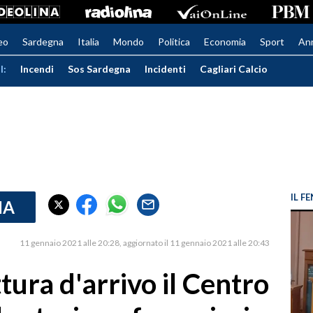
eo
Sardegna
Italia
Mondo
Politica
Economia
Sport
An
I:
Incendi
Sos Sardegna
Incidenti
Cagliari Calcio
IL 
IA
11 gennaio 2021 alle 20:28
aggiornato il 11 gennaio 2021 alle 20:43
ttura d'arrivo il Centro