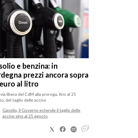
olio e benzina: in
rdegna prezzi ancora sopra
 euro al litro
il via libera del CdM alla proroga, fino al 25
o, del taglio delle accise
Gasolio, il Governo estende il taglio delle
accise sino al 25 agosto