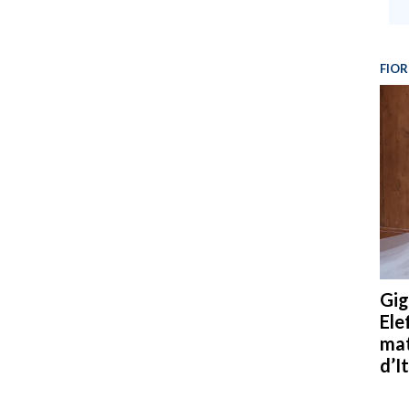
FIOR
Gig
Ele
mat
d’It