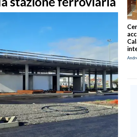
a stazione ferroviaria
Cen
acc
Cal
int
Andr