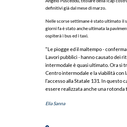
Angelo Pusceddu, titolare della Icap costru
definitivi già dal mese di marzo.
SPETTACOLI
Nelle scorse settimane è stato ultimato il 
GOSSIP
giorni fa è stato anche ultimata la paviment
ospiterà i bus ed i taxi.
SALUTE
"Le piogge ed il maltempo - conferm
SARDEGNA TURISMO
Lavori pubblici - hanno causato dei ri
intermodale è quasi ultimato. Ora si tra
SARDI NEL MONDO
Centro intermodale e la viabilità con
NOTIZIE
l'accesso alla Statale 131. In questo 
EVENTI
essere realizzata anche una rotonda t
#CARAUNIONE
Elia Sanna
3 MINUTI CON
INSULARITÀ