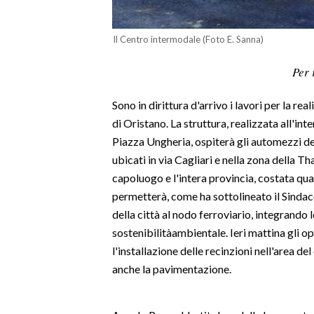
LAVORO
Il Centro intermodale (Foto E. Sanna)
BANDI
Per 
SPORT IN SARDEGNA
Sono in dirittura d'arrivo i lavori per la r
SPORT
di Oristano. La struttura, realizzata all'int
RISULTATI E CLASSIFICHE
Piazza Ungheria, ospiterà gli automezzi de
CALCIO
ubicati in via Cagliari e nella zona della T
CALCIO REGIONALE
capoluogo e l'intera provincia, costata quat
BASKET
permetterà, come ha sottolineato il Sinda
della città al nodo ferroviario, integrando 
VOLLEY
sostenibilitàambientale. Ieri mattina gli o
MOTORI
l'installazione delle recinzioni nell'area d
TENNIS
anche la pavimentazione.
ALTRI SPORT
CULTURA