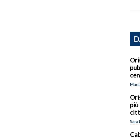
D
Ori
pub
cen
Mari
Ori
più
cit
Sara 
Cab