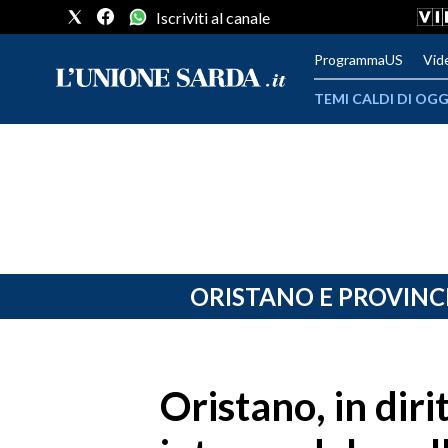
Iscriviti al canale
ProgrammaUS
Vid
TEMI CALDI DI OGG
METEO
COMUNI AL VOTO
VIDEO
FOTO
ORISTANO E PROVINC
CRONACA SARDEGNA
CAGLIARI
Oristano, in diri
PROVINCIA DI CAGLIARI
SULCIS IGLESIENTE