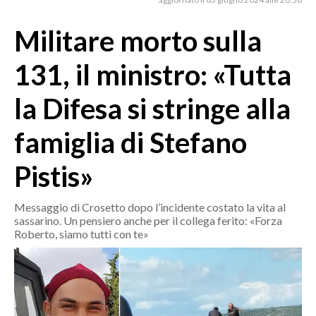
MEDIO CAMPIDANO
ORISTANO E PROVINCIA
Militare morto sulla
SASSARI E PROVINCIA
131, il ministro: «Tutta
GALLURA
NUORO E PROVINCIA
la Difesa si stringe alla
OGLIASTRA
famiglia di Stefano
AGENDA
Pistis»
CRONACA
ITALIA
Messaggio di Crosetto dopo l’incidente costato la vita al
MONDO
sassarino. Un pensiero anche per il collega ferito: «Forza
Roberto, siamo tutti con te»
POLITICA
ECONOMIA
SERVIZI ALLE IMPRESE