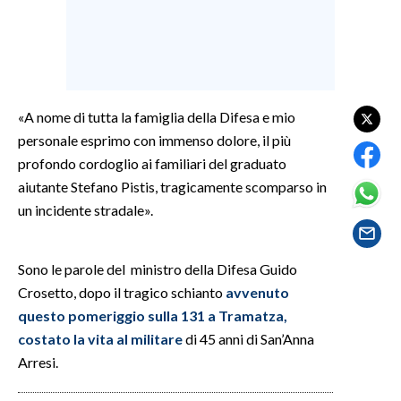
SPETTACOLI
GOSSIP
«A nome di tutta la famiglia della Difesa e mio
SALUTE
personale esprimo con immenso dolore, il più
profondo cordoglio ai familiari del graduato
SARDEGNA TURISMO
aiutante Stefano Pistis, tragicamente scomparso in
un incidente stradale».
SARDI NEL MONDO
NOTIZIE
EVENTI
Sono le parole del ministro della Difesa Guido
Crosetto, dopo il tragico schianto
avvenuto
#CARAUNIONE
questo pomeriggio sulla 131 a Tramatza,
costato la vita al militare
di 45 anni di San’Anna
3 MINUTI CON
Arresi.
INSULARITÀ