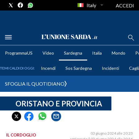
Italy
ACCEDI
METEO
ProgrammaUS
Video
Sardegna
Italia
Mondo
Po
COMUNI AL VOTO
Incendi
Sos Sardegna
Incidenti
Cagli
TEMI CALDI DI OGGI:
VIDEO
SFOGLIA IL QUOTIDIANO
FOTO
ORISTANO E PROVINCIA
CRONACA SARDEGNA
CAGLIARI
PROVINCIA DI CAGLIARI
SULCIS IGLESIENTE
03 giugno 2024 alle 20:23
IL CORDOGLIO
aggiornato il 03 giugno 2024 alle 20:56