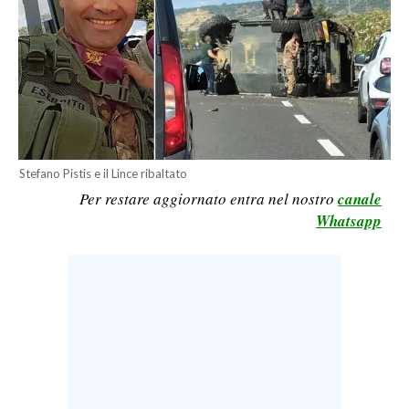
LAVORO
BANDI
SPORT IN SARDEGNA
SPORT
RISULTATI E CLASSIFICHE
Stefano Pistis e il Lince ribaltato
Per restare aggiornato entra nel nostro
canale
CALCIO
Whatsapp
CALCIO REGIONALE
BASKET
VOLLEY
MOTORI
TENNIS
ALTRI SPORT
CULTURA