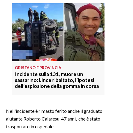
INFO AZIENDE
ABBONATI
ANNUNCI
NECROLOGI
PUBBLICITÀ
SPIAGGE
STORE
ORISTANO E PROVINCIA
Incidente sulla 131, muore un
sassarino: Lince ribaltato, l’ipotesi
dell’esplosione della gomma in corsa
Nell'incidente è rimasto ferito anche il graduato
aiutante Roberto Calaresu, 47 anni, che è stato
trasportato in ospedale.