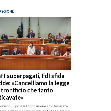
REGIONE
ff superpagati, FdI sfida
dde: «Cancelliamo la legge
ltronificio che tanto
ticavate»
loniano Piga: «Dall’opposizione solo barricate
iste contro la norma varata da Solinas, ora che