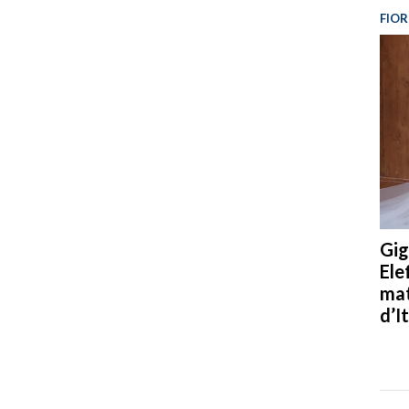
FIOR
Gig
Ele
mat
d’It