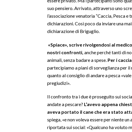
essere privato. Ma i partecipanti sono quasi
suo pensiero. Arrivato, attraverso uno scr
SPETTACOLI
l’associazione venatoria “Caccia, Pesca e t
dichiarazioni. Così poco da inviare una mail
GOSSIP
dichiarazione di Briguglio.
SALUTE
«Spiace», scrive rivolgendosi al medico
nostri confronti,
anche perché tanti di noi
SARDEGNA TURISMO
animali, senza badare a spese.
Per i caccia
partecipiamo a piani di sorveglianza per i
SARDI NEL MONDO
quanto al consiglio di andare a pesca «vale 
NOTIZIE
pregiudizi».
EVENTI
Il confronto tra i due è proseguito sui soci
#CARAUNIONE
andate a pescare?
L’avevo appena chiest
aveva portato il cane che era stato att
3 MINUTI CON
spiega, «e non voleva essere per niente un 
riportata sui social: «Qualcuno ha voluto 
INSULARITÀ