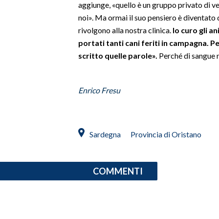
aggiunge, «quello è un gruppo privato di ve
noi». Ma ormai il suo pensiero è diventato 
INFO AZIENDE
rivolgono alla nostra clinica.
Io curo gli a
ABBONATI
portati tanti cani feriti in campagna. P
ANNUNCI
scritto quelle parole».
Perché di sangue n
NECROLOGI
PUBBLICITÀ
Enrico Fresu
SPIAGGE
STORE
Sardegna
Provincia di Oristano
COMMENTI