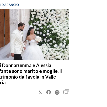
I D’ARANCIO
i Donnarumma e Alessia
fante sono marito e moglie, il
rimonio da favola in Valle
ria