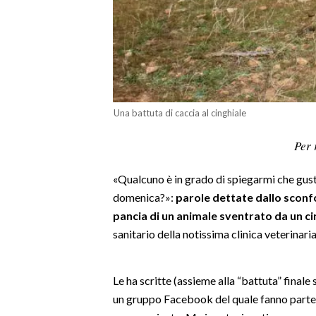
LAVORO
BANDI
SPORT IN SARDEGNA
SPORT
Una battuta di caccia al cinghiale
RISULTATI E CLASSIFICHE
Per 
CALCIO
CALCIO REGIONALE
«Qualcuno è in grado di spiegarmi che gust
BASKET
domenica?»:
parole dettate dallo sconfor
pancia di un animale sventrato da un cin
VOLLEY
sanitario della notissima clinica veterinar
MOTORI
TENNIS
ALTRI SPORT
Le ha scritte (assieme alla “battuta” finale
un gruppo Facebook del quale fanno parte s
CULTURA