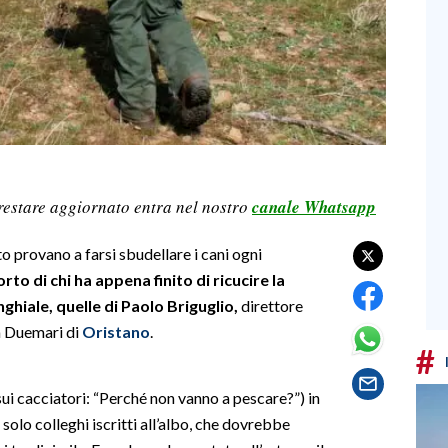
restare aggiornato entra nel nostro
canale Whatsapp
o provano a farsi sbudellare i cani ogni
to di chi ha appena finito di ricucire la
ghiale, quelle di Paolo Briguglio,
direttore
ia Duemari di
Oristano
.
#
 sui cacciatori: “Perché non vanno a pescare?”) in
olo colleghi iscritti all’albo, che dovrebbe