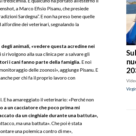
 tredicimila. E qualcuno ha portato all’esterno il
eenshot, a Marco Efisio Pisanu, che presiede
radizioni Sardegna”. E non ha preso bene quelle
 all’ordine dei veterinari, segnalando la
 degli animali, «vedere questa acredine nei
Sul
 si rivolgono alla sua clinica per a salvare gli
nu
tori i cani fanno parte della famiglia.
E noi
20
l monitoraggio delle zoonosi», aggiunge Pisanu. E
anche per chi fa il proprio lavoro con
Video
Virgi
al. E ha amareggiato il veterinario: «Perché non
o a un cacciatore che poco prima mi
accato da un cinghiale durante una battuta»,
attacco, ma una battuta». Che poi è stata
montare una polemica contro di me»,