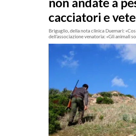
non andate a pe
MEDIO CAMPIDANO
ORISTANO E PROVINCIA
cacciatori e vet
SASSARI E PROVINCIA
GALLURA
Briguglio, della nota clinica Duemari: «Cos
dell’associazione venatoria: «Gli animali s
NUORO E PROVINCIA
OGLIASTRA
AGENDA
CRONACA
ITALIA
MONDO
POLITICA
ECONOMIA
SERVIZI ALLE IMPRESE