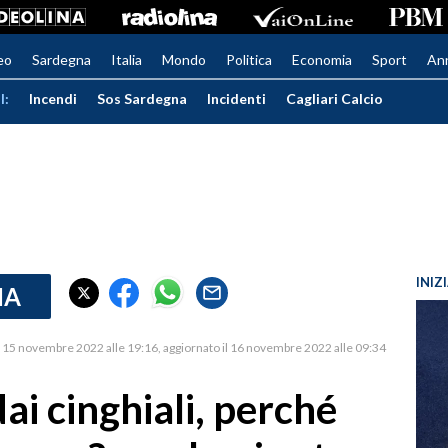
eo
Sardegna
Italia
Mondo
Politica
Economia
Sport
An
I:
Incendi
Sos Sardegna
Incidenti
Cagliari Calcio
INIZ
IA
15 novembre 2022 alle 19:16
aggiornato il 16 novembre 2022 alle 09:34
ai cinghiali, perché