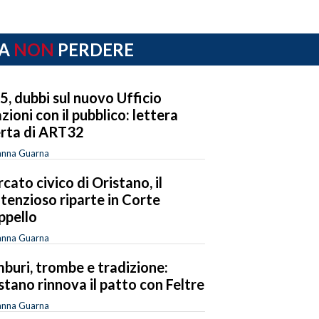
A
NON
PERDERE
 5, dubbi sul nuovo Ufficio
azioni con il pubblico: lettera
rta di ART32
anna Guarna
cato civico di Oristano, il
tenzioso riparte in Corte
ppello
anna Guarna
buri, trombe e tradizione:
stano rinnova il patto con Feltre
anna Guarna