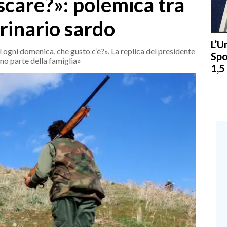
scare?»: polemica tra
erinario sardo
L’U
ì ogni domenica, che gusto c’è?». La replica del presidente
Spo
ono parte della famiglia»
1,5