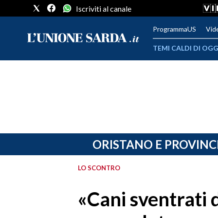
Iscriviti al canale
ProgrammaUS
Vid
TEMI CALDI DI OGG
METEO
COMUNI AL VOTO
VIDEO
FOTO
ORISTANO E PROVINC
CRONACA SARDEGNA
LO SCONTRO
CAGLIARI
«Cani sventrati d
PROVINCIA DI CAGLIARI
SULCIS IGLESIENTE