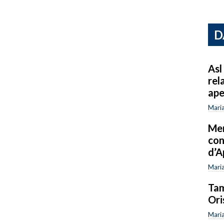
D
Asl
rel
ape
Mari
Mer
con
d’A
Mari
Tam
Ori
Mari