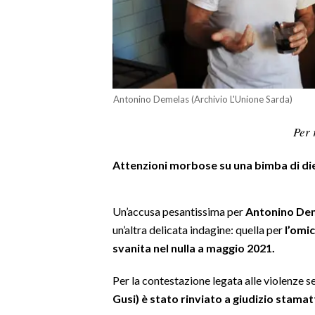
LAVORO
BANDI
SPORT IN SARDEGNA
Antonino Demelas (Archivio L'Unione Sarda)
SPORT
Per 
RISULTATI E CLASSIFICHE
CALCIO
Attenzioni morbose su una bimba di diec
CALCIO REGIONALE
BASKET
Un’accusa pesantissima per
Antonino De
VOLLEY
un’altra delicata indagine: quella per
l’omic
MOTORI
svanita nel nulla a maggio 2021.
TENNIS
ALTRI SPORT
Per la contestazione legata alle violenze s
Gusi) è stato rinviato a giudizio stamat
CULTURA