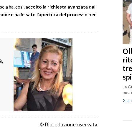
cia ha, così,
accolto la richiesta avanzata dal
e e ha fissato l’apertura del processo per
Olb
ri
a,
tr
sp
Le Gu
posto
Giam
© Riproduzione riservata