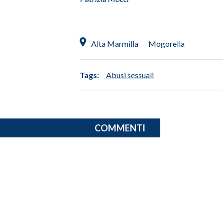
INFO AZIENDE
ABBONATI
Alta Marmilla
Mogorella
ANNUNCI
NECROLOGI
Tags:
Abusi sessuali
PUBBLICITÀ
SPIAGGE
STORE
COMMENTI