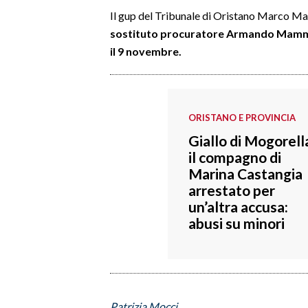
Il gup del Tribunale di Oristano Marco Mas
SPETTACOLI
sostituto procuratore Armando Mammon
il 9 novembre.
GOSSIP
SALUTE
ORISTANO E PROVINCIA
SARDEGNA TURISMO
Giallo di Mogorell
il compagno di
SARDI NEL MONDO
Marina Castangia
NOTIZIE
arrestato per
un’altra accusa:
EVENTI
abusi su minori
#CARAUNIONE
3 MINUTI CON
INSULARITÀ
Patrizia Mocci