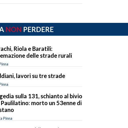
A
NON
PERDERE
achi, Riola e Baratili:
temazione delle strade rurali
Pinna
diani, lavori su tre strade
Pinna
gedia sulla 131, schianto al bivio
 Paulilatino: morto un 53enne di
stano
ia Pinna