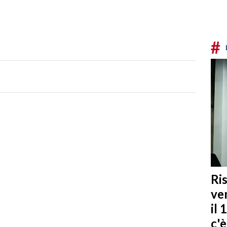
#
Ris
ven
il 
c'