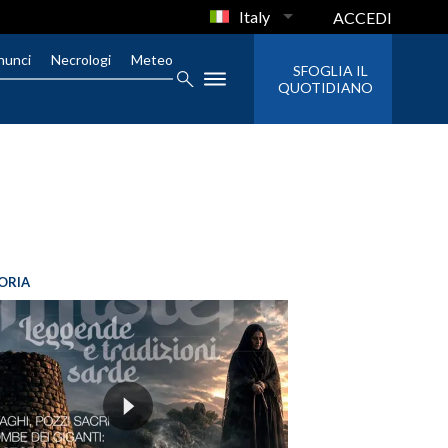
Italy
ACCEDI
nunci
Necrologi
Meteo
SFOGLIA IL
QUOTIDIANO
ORIA