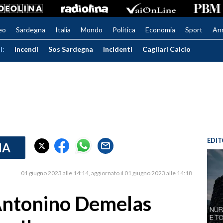
eo
Sardegna
Italia
Mondo
Politica
Economia
Sport
An
I:
Incendi
Sos Sardegna
Incidenti
Cagliari Calcio
EDIT
IA
01 giugno 2023 alle 14:14
aggiornato il 01 giugno 2023 alle 14:18
 Antonino Demelas