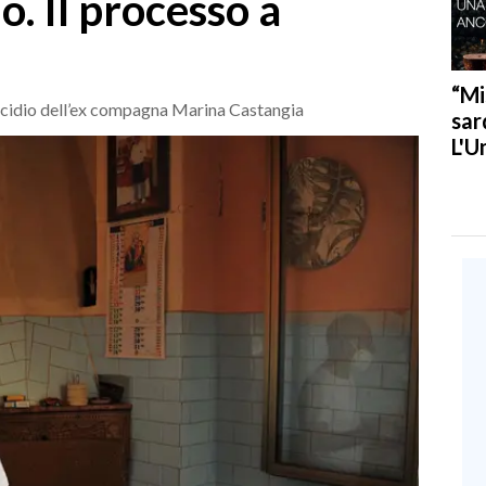
io. Il processo a
“Mi
micidio dell’ex compagna Marina Castangia
sar
L'U