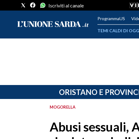
Iscriviti al canale
ProgrammaUS
Vid
TEMI CALDI DI OGG
METEO
COMUNI AL VOTO
VIDEO
FOTO
ORISTANO E PROVINC
CRONACA SARDEGNA
MOGORELLA
CAGLIARI
Abusi sessuali,
PROVINCIA DI CAGLIARI
SULCIS IGLESIENTE