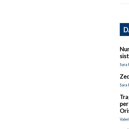
D
Nur
sis
Sara 
Zed
Sara 
Tra
per
Ori
Valer