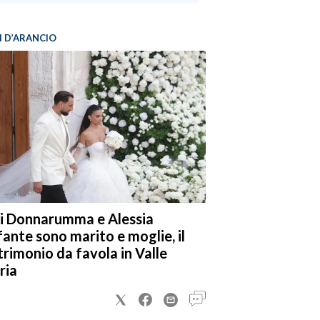
I D’ARANCIO
i Donnarumma e Alessia
fante sono marito e moglie, il
rimonio da favola in Valle
ria