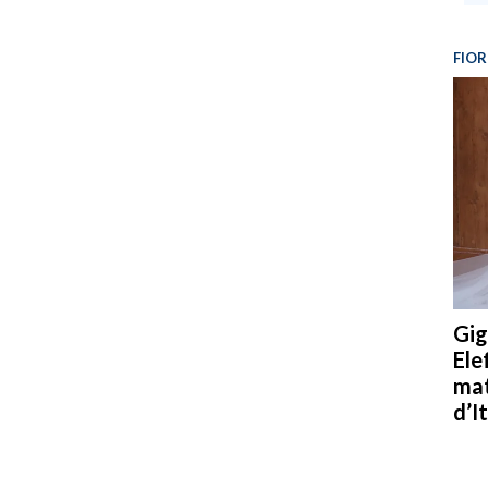
FIOR
Gig
Ele
mat
d’It