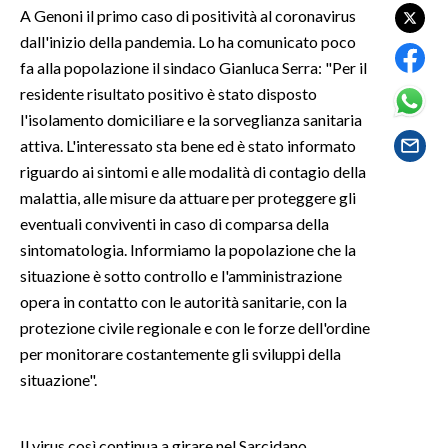
A Genoni il primo caso di positività al coronavirus
dall'inizio della pandemia. Lo ha comunicato poco
SPETTACOLI
fa alla popolazione il sindaco Gianluca Serra: "Per il
GOSSIP
residente risultato positivo è stato disposto
l'isolamento domiciliare e la sorveglianza sanitaria
SALUTE
attiva. L'interessato sta bene ed è stato informato
riguardo ai sintomi e alle modalità di contagio della
SARDEGNA TURISMO
malattia, alle misure da attuare per proteggere gli
eventuali conviventi in caso di comparsa della
SARDI NEL MONDO
sintomatologia. Informiamo la popolazione che la
NOTIZIE
situazione è sotto controllo e l'amministrazione
EVENTI
opera in contatto con le autorità sanitarie, con la
protezione civile regionale e con le forze dell'ordine
#CARAUNIONE
per monitorare costantemente gli sviluppi della
situazione".
3 MINUTI CON
INSULARITÀ
Il virus così continua a girare nel Sarcidano.