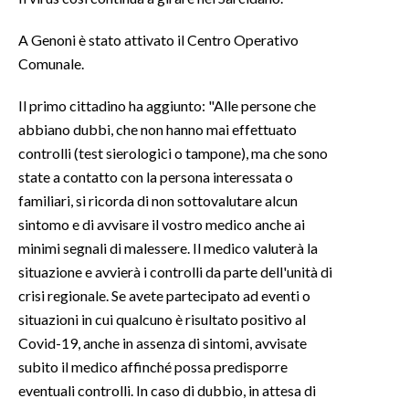
INFO AZIENDE
A Genoni è stato attivato il Centro Operativo
Comunale.
ABBONATI
ANNUNCI
Il primo cittadino ha aggiunto: "Alle persone che
NECROLOGI
abbiano dubbi, che non hanno mai effettuato
PUBBLICITÀ
controlli (test sierologici o tampone), ma che sono
state a contatto con la persona interessata o
SPIAGGE
familiari, si ricorda di non sottovalutare alcun
STORE
sintomo e di avvisare il vostro medico anche ai
minimi segnali di malessere. Il medico valuterà la
situazione e avvierà i controlli da parte dell'unità di
crisi regionale. Se avete partecipato ad eventi o
situazioni in cui qualcuno è risultato positivo al
Covid-19, anche in assenza di sintomi, avvisate
subito il medico affinché possa predisporre
eventuali controlli. In caso di dubbio, in attesa di