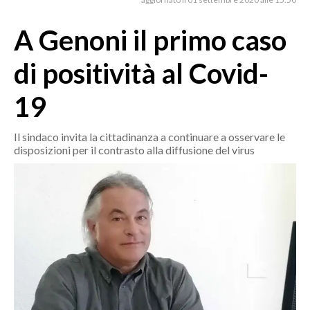
MEDIO CAMPIDANO
ORISTANO E PROVINCIA
A Genoni il primo caso
SASSARI E PROVINCIA
di positività al Covid-
GALLURA
NUORO E PROVINCIA
19
OGLIASTRA
AGENDA
Il sindaco invita la cittadinanza a continuare a osservare le
disposizioni per il contrasto alla diffusione del virus
CRONACA
ITALIA
MONDO
POLITICA
ECONOMIA
SERVIZI ALLE IMPRESE