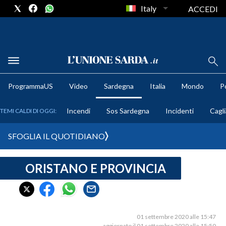
Italy
ACCEDI
METEO
ProgrammaUS
Video
Sardegna
Italia
Mondo
Po
COMUNI AL VOTO
Incendi
Sos Sardegna
Incidenti
Cagli
TEMI CALDI DI OGGI:
VIDEO
SFOGLIA IL QUOTIDIANO
FOTO
ORISTANO E PROVINCIA
CRONACA SARDEGNA
CAGLIARI
PROVINCIA DI CAGLIARI
SULCIS IGLESIENTE
01 settembre 2020 alle 15:47
aggiornato il 01 settembre 2020 alle 15:50