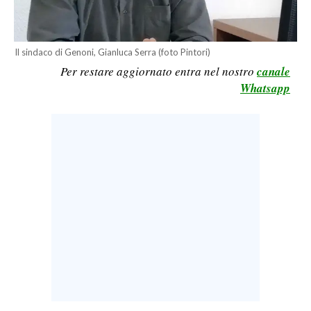
LAVORO
BANDI
Il sindaco di Genoni, Gianluca Serra (foto Pintori)
Per restare aggiornato entra nel nostro
canale
SPORT IN SARDEGNA
Whatsapp
SPORT
RISULTATI E CLASSIFICHE
CALCIO
CALCIO REGIONALE
BASKET
VOLLEY
MOTORI
TENNIS
ALTRI SPORT
CULTURA