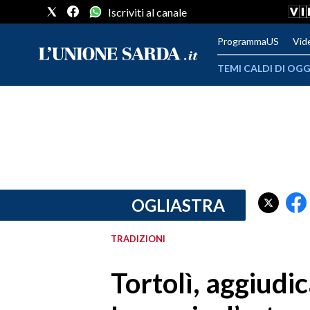
Iscriviti al canale
ProgrammaUS
Vid
TEMI CALDI DI OGG
METEO
COMUNI AL VOTO
VIDEO
FOTO
OGLIASTRA
CRONACA SARDEGNA
TRADIZIONI
CAGLIARI
Tortolì, aggiudi
PROVINCIA DI CAGLIARI
SULCIS IGLESIENTE