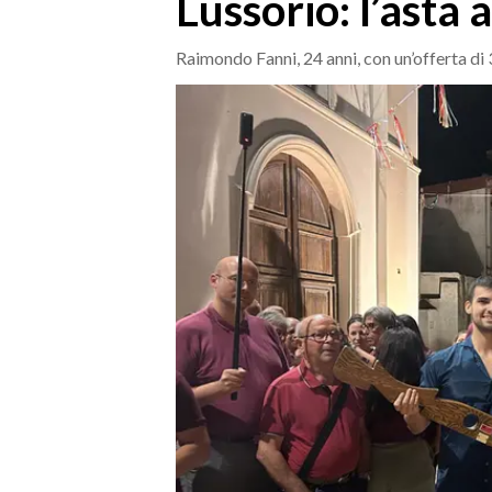
Lussorio: l’asta
MEDIO CAMPIDANO
ORISTANO E PROVINCIA
Raimondo Fanni, 24 anni, con un’offerta di
SASSARI E PROVINCIA
GALLURA
NUORO E PROVINCIA
OGLIASTRA
AGENDA
CRONACA
ITALIA
MONDO
POLITICA
ECONOMIA
SERVIZI ALLE IMPRESE