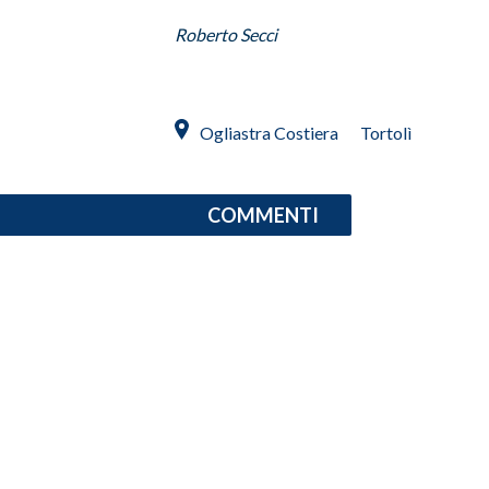
Roberto Secci
SPETTACOLI
GOSSIP
Ogliastra Costiera
Tortolì
SALUTE
SARDEGNA TURISMO
COMMENTI
SARDI NEL MONDO
NOTIZIE
EVENTI
#CARAUNIONE
3 MINUTI CON
INSULARITÀ