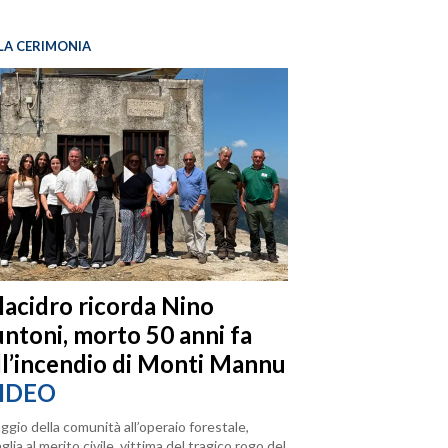
LA CERIMONIA
llacidro ricorda Nino
ntoni, morto 50 anni fa
ll’incendio di Monti Mannu
IDEO
ggio della comunità all’operaio forestale,
lia al merito civile, vittima del tragico rogo del