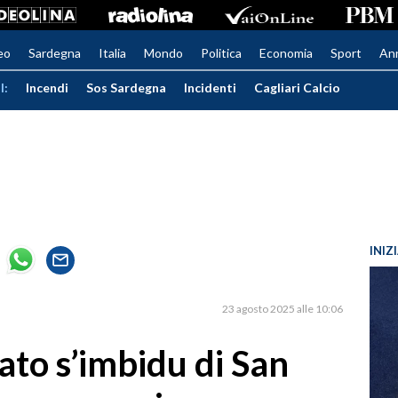
eo
Sardegna
Italia
Mondo
Politica
Economia
Sport
An
I:
Incendi
Sos Sardegna
Incidenti
Cagliari Calcio
INIZ
23 agosto 2025 alle 10:06
cato s’imbidu di San