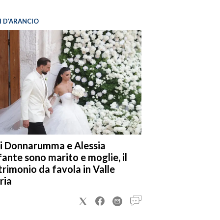
I D’ARANCIO
i Donnarumma e Alessia
fante sono marito e moglie, il
rimonio da favola in Valle
ria