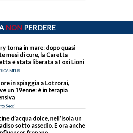
A
NON
PERDERE
ry torna in mare: dopo quasi
te mesi di cure, la Caretta
etta è stata liberata a Foxi Lioni
RICA MELIS
ore in spiaggia a Lotzorai,
ve un 19enne: è in terapia
ensiva
to Secci
cine d’acqua dolce, nell’Isola un
adiso sotto assedio. E ora anche
 influencer frenano