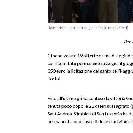
LAVORO
BANDI
Raimondo Fanni con su giuali tra le mani (Secci)
SPORT IN SARDEGNA
Per 
SPORT
Ci sono volute 19 offerte prima di aggiudic
RISULTATI E CLASSIFICHE
cui il comitato permanente assegna il giog
CALCIO
350 euro la licitazione del santo se l’è ag
CALCIO REGIONALE
Tortolì.
BASKET
VOLLEY
Fino all’ultimo gli ha conteso la vittoria Gi
MOTORI
tenuta poco dopo le 21 di ieri sul sagrato 
TENNIS
Sant’Andrea. S’imbidu di San Lussorio ha dato
ALTRI SPORT
permanenti sono custodi delle tradizioni st
CULTURA