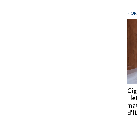
FIOR
Gig
Ele
mat
d’It