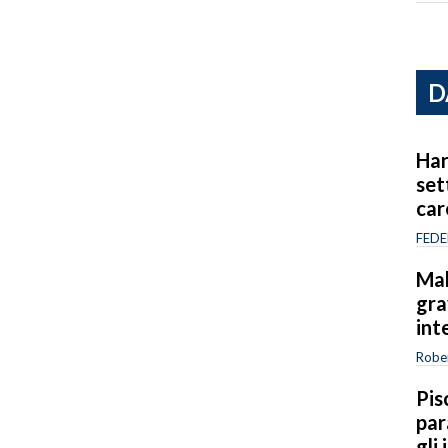
D
Har
set
car
FEDE
Mal
gra
int
Rober
Pis
par
gli