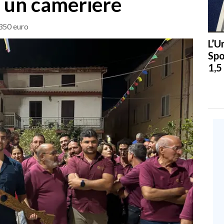
 a un cameriere
 350 euro
L’U
Spo
1,5