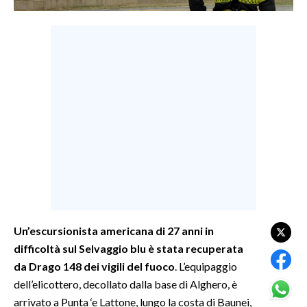
LAVORO
BANDI
SPORT IN SARDEGNA
SPORT
RISULTATI E CLASSIFICHE
CALCIO
CALCIO REGIONALE
BASKET
VOLLEY
Un’escursionista americana di 27 anni in
MOTORI
difficoltà sul Selvaggio blu è stata recuperata
TENNIS
da Drago 148 dei vigili del fuoco
. L’equipaggio
ALTRI SPORT
dell’elicottero, decollato dalla base di Alghero, è
arrivato a Punta ‘e Lattone, lungo la costa di Baunei,
CULTURA