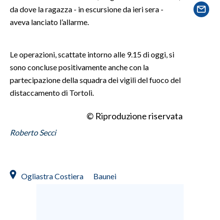
da dove la ragazza - in escursione da ieri sera -
aveva lanciato l’allarme.
SPETTACOLI
GOSSIP
Le operazioni, scattate intorno alle 9.15 di oggi, si
sono concluse positivamente anche con la
SALUTE
partecipazione della squadra dei vigili del fuoco del
distaccamento di Tortolì.
SARDEGNA TURISMO
© Riproduzione riservata
SARDI NEL MONDO
NOTIZIE
Roberto Secci
EVENTI
#CARAUNIONE
Ogliastra Costiera
Baunei
3 MINUTI CON
INSULARITÀ