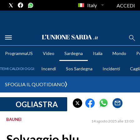
Italy
ACCEDI
METEO
ProgrammaUS
Video
Sardegna
Italia
Mondo
Po
COMUNI AL VOTO
Incendi
Sos Sardegna
Incidenti
Cagli
TEMI CALDI DI OGGI:
VIDEO
SFOGLIA IL QUOTIDIANO
FOTO
OGLIASTRA
CRONACA SARDEGNA
CAGLIARI
BAUNEI
14 agosto 2025 alle 13:03
PROVINCIA DI CAGLIARI
SULCIS IGLESIENTE
Selvaggio blu,