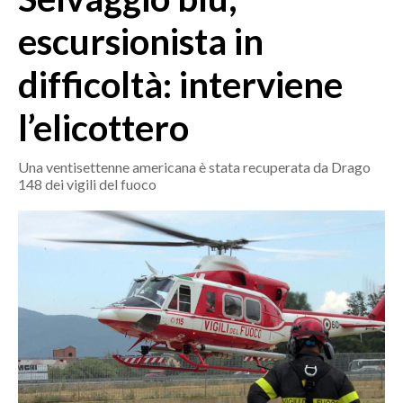
MEDIO CAMPIDANO
escursionista in
ORISTANO E PROVINCIA
SASSARI E PROVINCIA
difficoltà: interviene
GALLURA
l’elicottero
NUORO E PROVINCIA
OGLIASTRA
Una ventisettenne americana è stata recuperata da Drago
AGENDA
148 dei vigili del fuoco
CRONACA
ITALIA
MONDO
POLITICA
ECONOMIA
SERVIZI ALLE IMPRESE