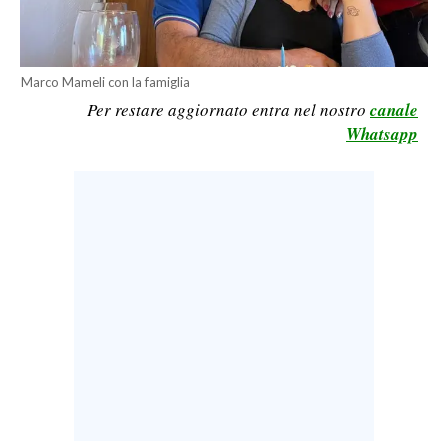
LAVORO
BANDI
Marco Mameli con la famiglia
SPORT IN SARDEGNA
Per restare aggiornato entra nel nostro
canale
Whatsapp
SPORT
RISULTATI E CLASSIFICHE
CALCIO
CALCIO REGIONALE
BASKET
VOLLEY
MOTORI
TENNIS
ALTRI SPORT
CULTURA