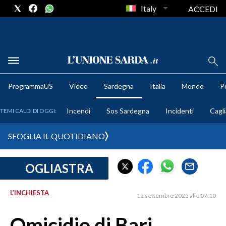
Italy
ACCEDI
METEO
ProgrammaUS
Video
Sardegna
Italia
Mondo
Po
COMUNI AL VOTO
Incendi
Sos Sardegna
Incidenti
Cagli
TEMI CALDI DI OGGI:
VIDEO
SFOGLIA IL QUOTIDIANO
FOTO
OGLIASTRA
CRONACA SARDEGNA
CAGLIARI
L’INCHIESTA
15 settembre 2025 alle 07:10
PROVINCIA DI CAGLIARI
SULCIS IGLESIENTE
Omicidio di Bari