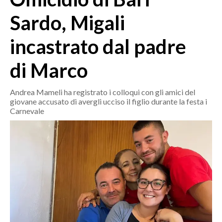
MEDIO CAMPIDANO
Sardo, Migali
ORISTANO E PROVINCIA
SASSARI E PROVINCIA
incastrato dal padre
GALLURA
di Marco
NUORO E PROVINCIA
OGLIASTRA
Andrea Mameli ha registrato i colloqui con gli amici del
AGENDA
giovane accusato di avergli ucciso il figlio durante la festa i
Carnevale
CRONACA
ITALIA
MONDO
POLITICA
ECONOMIA
SERVIZI ALLE IMPRESE