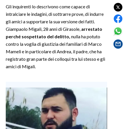
Gli inquirenti lo descrivono come capace di
SPETTACOLI
intralciare le indagini, di sottrarre prove, di indurre
gli amici a supportare la sua versione dei fatti.
GOSSIP
Giampaolo Migali, 28 anni di Girasole,
arrestato
perché sospettato del delitto,
nulla ha potuto
SALUTE
contro la voglia di giustizia dei familiari di Marco
Mameli e in particolare di Andrea, il padre, che ha
SARDEGNA TURISMO
registrato gran parte dei colloqui tra lui stesso e gli
amici di Migali.
SARDI NEL MONDO
NOTIZIE
EVENTI
#CARAUNIONE
3 MINUTI CON
INSULARITÀ