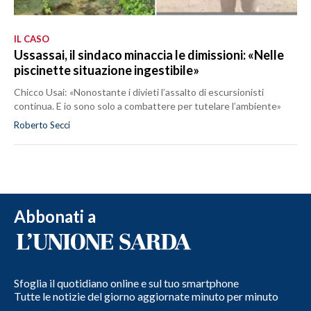
IL CASO
Ussassai, il sindaco minaccia le dimissioni: «Nelle
piscinette situazione ingestibile»
Chicco Usai: «Nonostante i divieti l’assalto di escursionisti
continua. E io sono solo a combattere per tutelare l’ambiente»
Roberto Secci
Abbonati a
Sfoglia il quotidiano online e sul tuo smartphone
Tutte le notizie del giorno aggiornate minuto per minuto