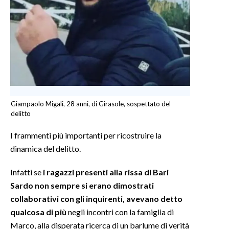
INFO AZIENDE
ABBONATI
ANNUNCI
NECROLOGI
PUBBLICITÀ
SPIAGGE
Giampaolo Migali, 28 anni, di Girasole, sospettato del
delitto
STORE
I frammenti più importanti per ricostruire la
dinamica del delitto.
Infatti se
i ragazzi presenti alla rissa di Bari
Sardo non sempre si erano dimostrati
collaborativi con gli inquirenti, avevano detto
qualcosa di più
negli incontri con la famiglia di
Marco, alla disperata ricerca di un barlume di verità