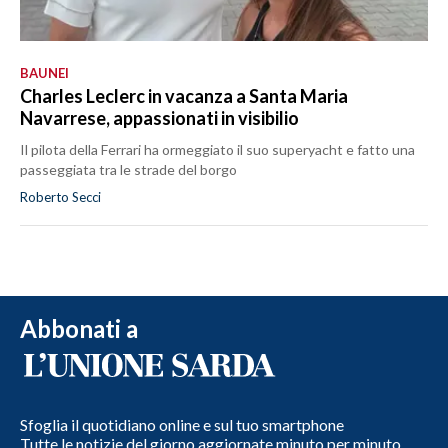
BAUNEI
Charles Leclerc in vacanza a Santa Maria
Navarrese, appassionati in visibilio
Il pilota della Ferrari ha ormeggiato il suo superyacht e fatto una
passeggiata tra le strade del borgo
Roberto Secci
Abbonati a
Sfoglia il quotidiano online e sul tuo smartphone
Tutte le notizie del giorno aggiornate minuto per minuto