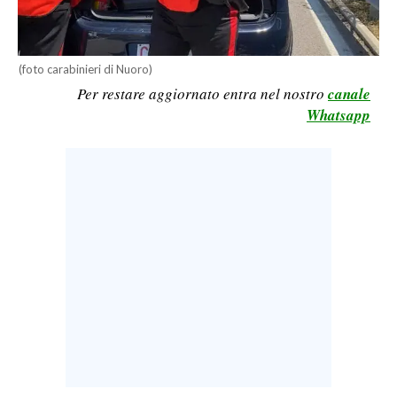
LAVORO
BANDI
(foto carabinieri di Nuoro)
Per restare aggiornato entra nel nostro
canale
SPORT IN SARDEGNA
Whatsapp
SPORT
RISULTATI E CLASSIFICHE
CALCIO
CALCIO REGIONALE
BASKET
VOLLEY
MOTORI
TENNIS
ALTRI SPORT
CULTURA