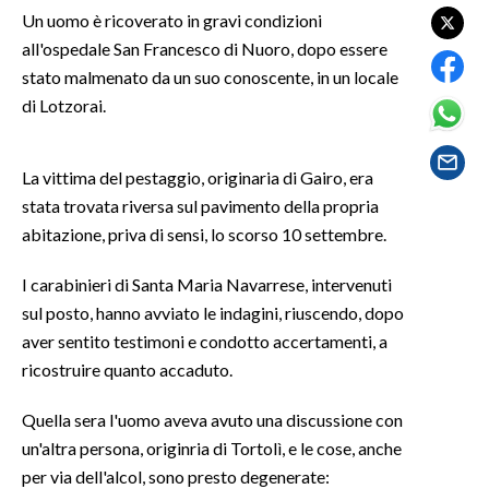
Un uomo è ricoverato in gravi condizioni
all'ospedale San Francesco di Nuoro, dopo essere
SPETTACOLI
stato malmenato da un suo conoscente, in un locale
GOSSIP
di Lotzorai.
SALUTE
La vittima del pestaggio, originaria di Gairo, era
stata trovata riversa sul pavimento della propria
SARDEGNA TURISMO
abitazione, priva di sensi, lo scorso 10 settembre.
SARDI NEL MONDO
I carabinieri di Santa Maria Navarrese, intervenuti
NOTIZIE
sul posto, hanno avviato le indagini, riuscendo, dopo
EVENTI
aver sentito testimoni e condotto accertamenti, a
ricostruire quanto accaduto.
#CARAUNIONE
Quella sera l'uomo aveva avuto una discussione con
3 MINUTI CON
un'altra persona, originria di Tortolì, e le cose, anche
per via dell'alcol, sono presto degenerate:
INSULARITÀ