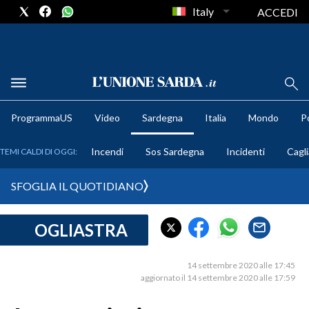
Italy
ACCEDI
METEO
ProgrammaUS
Video
Sardegna
Italia
Mondo
Po
COMUNI AL VOTO
Incendi
Sos Sardegna
Incidenti
Cagli
TEMI CALDI DI OGGI:
VIDEO
SFOGLIA IL QUOTIDIANO
FOTO
OGLIASTRA
CRONACA SARDEGNA
CAGLIARI
14 settembre 2020 alle 17:45
PROVINCIA DI CAGLIARI
aggiornato il 14 settembre 2020 alle 17:59
SULCIS IGLESIENTE