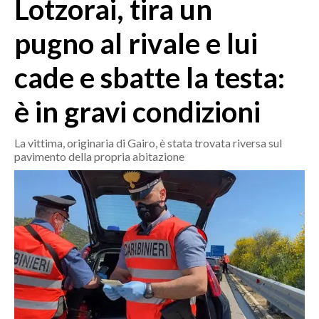
Lotzorai, tira un
MEDIO CAMPIDANO
ORISTANO E PROVINCIA
pugno al rivale e lui
SASSARI E PROVINCIA
cade e sbatte la testa:
GALLURA
NUORO E PROVINCIA
è in gravi condizioni
OGLIASTRA
AGENDA
La vittima, originaria di Gairo, è stata trovata riversa sul
pavimento della propria abitazione
CRONACA
ITALIA
MONDO
POLITICA
ECONOMIA
SERVIZI ALLE IMPRESE