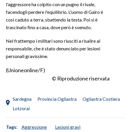
l'aggressore ha colpito con un pugno il rivale,
facendogli perdere l'equilibrio. L'uomo di Gairo è
INFO AZIENDE
così caduto a terra, sbattendo la testa. Poi si è
ABBONATI
trascinato fino a casa, dove però è svenuto.
ANNUNCI
NECROLOGI
Nel frattempo i militari sono riusciti a risalire al
responsabile, che è stato denunciato per lesioni
PUBBLICITÀ
personali gravissime.
SPIAGGE
STORE
(Unioneonline/F)
© Riproduzione riservata
Sardegna
Provincia Ogliastra
Ogliastra Costiera
Lotzorai
Tags:
Aggressione
Lesioni gravi