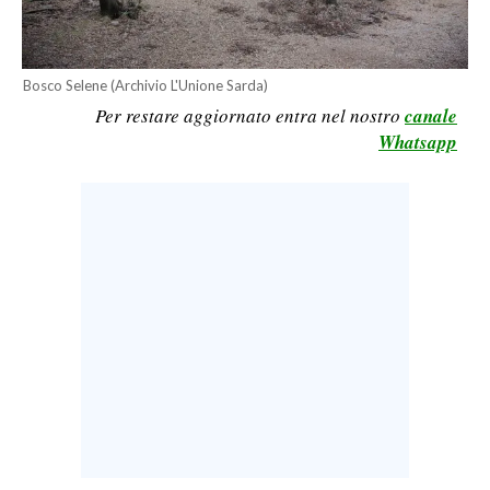
LAVORO
BANDI
Bosco Selene (Archivio L'Unione Sarda)
Per restare aggiornato entra nel nostro
canale
SPORT IN SARDEGNA
Whatsapp
SPORT
RISULTATI E CLASSIFICHE
CALCIO
CALCIO REGIONALE
BASKET
VOLLEY
MOTORI
TENNIS
ALTRI SPORT
CULTURA