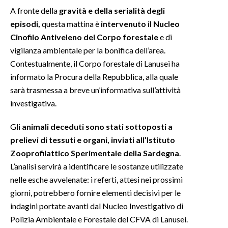
A fronte della
gravità e della serialità degli
INFO AZIENDE
episodi,
questa mattina è
intervenuto il Nucleo
Cinofilo Antiveleno del Corpo forestale
e di
ABBONATI
vigilanza ambientale per la bonifica dell’area.
ANNUNCI
Contestualmente, il Corpo forestale di Lanusei ha
NECROLOGI
informato la Procura della Repubblica, alla quale
PUBBLICITÀ
sarà trasmessa a breve un’informativa sull’attività
SPIAGGE
investigativa.
STORE
Gli
animali deceduti sono stati sottoposti a
prelievi di tessuti e organi, inviati all’Istituto
Zooprofilattico Sperimentale della Sardegna
.
L’analisi servirà a identificare le sostanze utilizzate
nelle esche avvelenate: i referti, attesi nei prossimi
giorni, potrebbero fornire elementi decisivi per le
indagini portate avanti dal Nucleo Investigativo di
Polizia Ambientale e Forestale del CFVA di Lanusei.