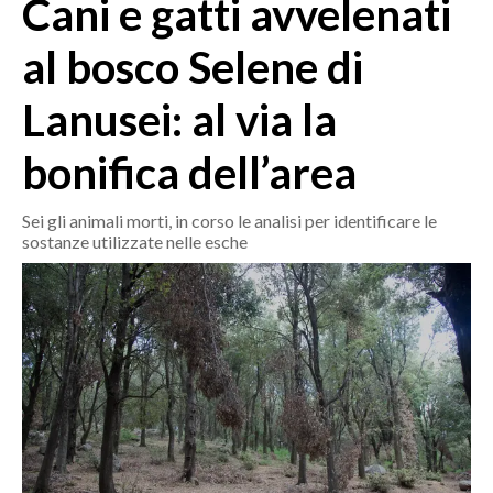
Cani e gatti avvelenati
MEDIO CAMPIDANO
ORISTANO E PROVINCIA
al bosco Selene di
SASSARI E PROVINCIA
Lanusei: al via la
GALLURA
NUORO E PROVINCIA
bonifica dell’area
OGLIASTRA
AGENDA
Sei gli animali morti, in corso le analisi per identificare le
sostanze utilizzate nelle esche
CRONACA
ITALIA
MONDO
POLITICA
ECONOMIA
SERVIZI ALLE IMPRESE