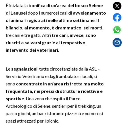
È iniziata la
bonifica di un’area del bosco Selene
di Lanusei
dopo i numerosi casi di
avvelenamento
SPETTACOLI
di animali registrati nelle ultime settimane
. Il
GOSSIP
bilancio, al momento, è drammatico
:
sei morti
,
tre cani e tre gatti. Altri
tre cani, invece, sono
SALUTE
riusciti a salvarsi grazie al tempestivo
intervento dei veterinari
.
SARDEGNA TURISMO
SARDI NEL MONDO
Le
segnalazioni
, tutte circostanziate dalla ASL –
Servizio Veterinario e dagli ambulatori locali, si
NOTIZIE
sono
concentrate in un’area ristretta ma molto
EVENTI
frequentata, nei pressi di strutture ricettive e
sportive
. Una zona che ospita il Parco
#CARAUNIONE
Archeologico di Selene, sentieri per il trekking, un
3 MINUTI CON
parco giochi, un bar ristorante pizzeria e numerosi
spazi attrezzati per i picnic.
INSULARITÀ