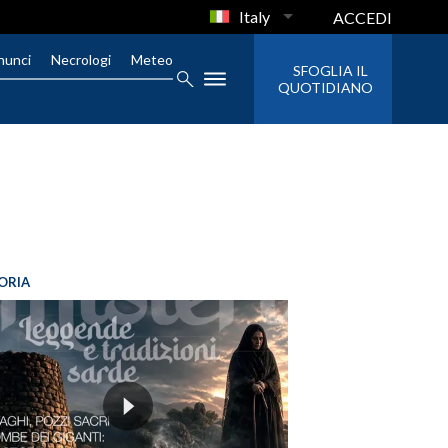
Italy
ACCEDI
nunci
Necrologi
Meteo
SFOGLIA IL
QUOTIDIANO
ORIA