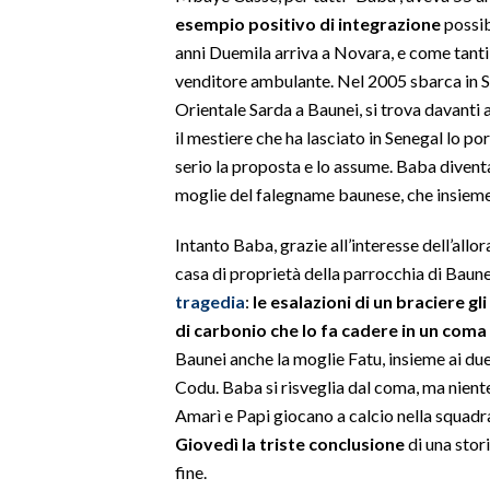
esempio positivo di integrazione
possib
SPETTACOLI
anni Duemila arriva a Novara, e come tanti
venditore ambulante. Nel 2005 sbarca in S
GOSSIP
Orientale Sarda a Baunei, si trova davanti 
il mestiere che ha lasciato in Senegal lo p
SALUTE
serio la proposta e lo assume. Baba diventa
moglie del falegname baunese, che insieme 
SARDEGNA TURISMO
Intanto Baba, grazie all’interesse dell’allo
SARDI NEL MONDO
casa di proprietà della parrocchia di Baune
NOTIZIE
tragedia
:
le esalazioni di un braciere 
EVENTI
di carbonio che lo fa cadere in un coma
Baunei anche la moglie Fatu, insieme ai due 
#CARAUNIONE
Codu. Baba si risveglia dal coma, ma niente
Amarì e Papi giocano a calcio nella squadr
3 MINUTI CON
Giovedì la triste conclusione
di una stor
fine.
INSULARITÀ