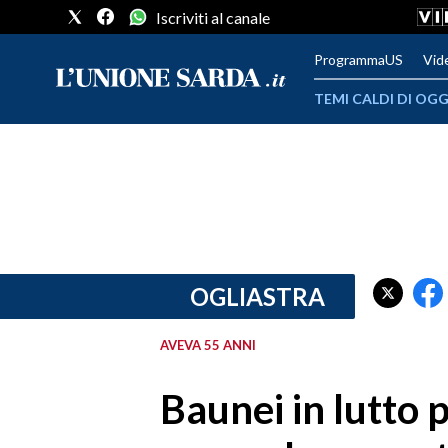
Iscriviti al canale
ProgrammaUS
Vid
TEMI CALDI DI OGG
METEO
COMUNI AL VOTO
VIDEO
FOTO
OGLIASTRA
CRONACA SARDEGNA
AVEVA 55 ANNI
CAGLIARI
Baunei in lutto 
PROVINCIA DI CAGLIARI
SULCIS IGLESIENTE