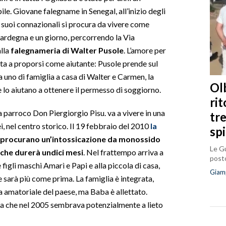
ile. Giovane falegname in Senegal, all’inizio degli
 suoi connazionali si procura da vivere come
ardegna e un giorno, percorrendo la Via
alla
falegnameria di Walter Pusole
. L’amore per
orta a proporsi come aiutante: Pusole prende sul
 uno di famiglia a casa di Walter e Carmen, la
Olb
lo aiutano a ottenere il permesso di soggiorno.
ri
ra parroco Don Piergiorgio Pisu. va a vivere in una
tr
i, nel centro storico. Il 19 febbraio del 2010
la
sp
gli procurano un’intossicazione da monossido
Le Gu
 che durerà undici mesi
. Nel frattempo arriva a
posto
figli maschi Amarì e Papi e alla piccola di casa,
Giam
 sarà più come prima. La famiglia è integrata,
a amatoriale del paese, ma Baba è allettato.
ia che nel 2005 sembrava potenzialmente a lieto