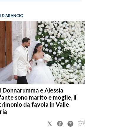
I D’ARANCIO
i Donnarumma e Alessia
fante sono marito e moglie, il
rimonio da favola in Valle
ria