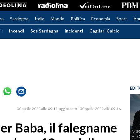
eo
Sardegna
Italia
Mondo
Politica
Economia
Sport
An
I:
Incendi
Sos Sardegna
Incidenti
Cagliari Calcio
EDIT
30 aprile 2022 alle 09:11
aggiornato il 30 aprile 2022 alle 09:16
per Baba, il falegname