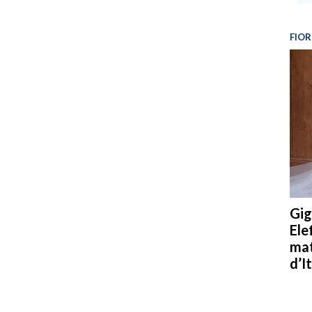
FIOR
Gig
Ele
mat
d’It