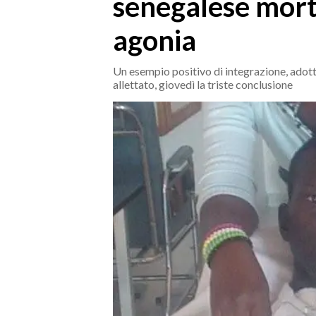
senegalese mort
MEDIO CAMPIDANO
ORISTANO E PROVINCIA
agonia
SASSARI E PROVINCIA
GALLURA
Un esempio positivo di integrazione, adotta
allettato, giovedì la triste conclusione
NUORO E PROVINCIA
OGLIASTRA
AGENDA
CRONACA
ITALIA
MONDO
POLITICA
ECONOMIA
SERVIZI ALLE IMPRESE