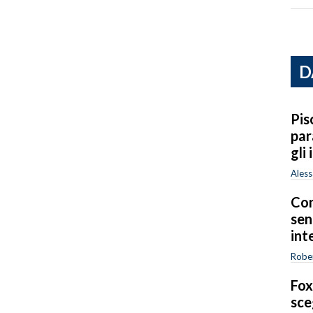
D
Pis
par
gli
Ales
Con
sen
int
Rober
Fox
sce