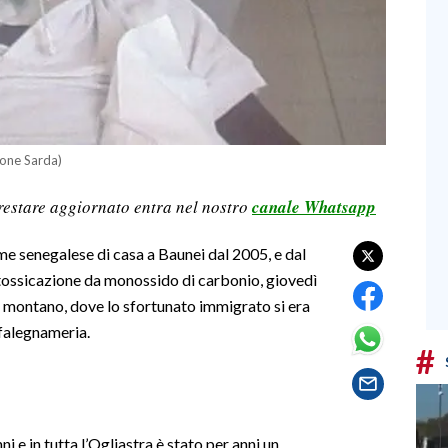
ione Sarda)
restare aggiornato entra nel nostro
canale Whatsapp
name senegalese di casa a Baunei dal 2005, e dal
ntossicazione da monossido di carbonio, giovedì
o montano, dove lo sfortunato immigrato si era
 falegnameria.
#
 e in tutta l’Ogliastra è stato per anni un