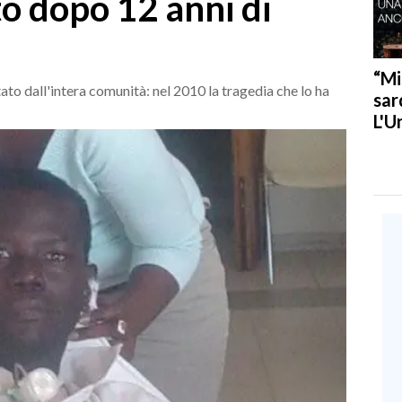
o dopo 12 anni di
“Mi
to dall'intera comunità: nel 2010 la tragedia che lo ha
sar
L'U