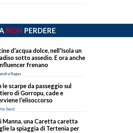
A
NON
PERDERE
cine d’acqua dolce, nell’Isola un
adiso sotto assedio. E ora anche
 influencer frenano
sandra Ragas
 le scarpe da passeggio sul
tiero di Gorropu, cade e
erviene l’elisoccorso
to Secci
i Manna, una Caretta caretta
glie la spiaggia di Tertenia per