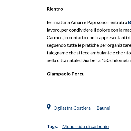
Rientro
INFO AZIENDE
ABBONATI
Ieri mattina Amarì e Papi sono rientrati a
B
lavoro, per condividere il dolore con la mad
ANNUNCI
Carmen, in contatto con i rappresentanti d
NECROLOGI
seguendo tutte le pratiche per organizzare 
PUBBLICITÀ
falegname che si fece ambulante e che rit
SPIAGGE
nella città natale, Diurbel, a 150 chilometr
STORE
Giampaolo Porcu
Ogliastra Costiera
Baunei
Tags:
Monossido di carbonio