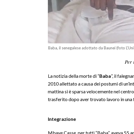
LAVORO
BANDI
SPORT IN SARDEGNA
SPORT
Baba, il senegalese adottato da Baunei (foto L'Un
RISULTATI E CLASSIFICHE
Per 
CALCIO
CALCIO REGIONALE
La notizia della morte di “
Baba
”, il faleg
BASKET
2010 allettato a causa dei postumi di un’i
mattina si è sparsa velocemente nel centr
VOLLEY
trasferito dopo aver trovato lavoro in una
MOTORI
TENNIS
ALTRI SPORT
Integrazione
Mbaye Casse, per tutti “Baba”, aveva 55 anni
CULTURA