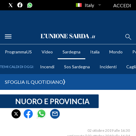
Italy
ACCEDI
METEO
ProgrammaUS
Video
Sardegna
Italia
Mondo
Po
COMUNI AL VOTO
Incendi
Sos Sardegna
Incidenti
Cagli
TEMI CALDI DI OGGI:
VIDEO
SFOGLIA IL QUOTIDIANO
FOTO
NUORO E PROVINCIA
CRONACA SARDEGNA
CAGLIARI
PROVINCIA DI CAGLIARI
SULCIS IGLESIENTE
02 ottobre 2019 alle 16:30
aggiornato il 02 ottobre 2019 alle 16:34