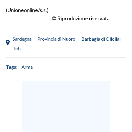
(Unioneonline/s.s.)
INFO AZIENDE
© Riproduzione riservata
ABBONATI
ANNUNCI
Sardegna
Provincia di Nuoro
Barbagia di Ollollai
NECROLOGI
Teti
PUBBLICITÀ
SPIAGGE
Tags:
Arma
STORE