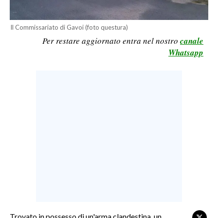
LAVORO
Il Commissariato di Gavoi (foto questura)
BANDI
Per restare aggiornato entra nel nostro
canale
Whatsapp
SPORT IN SARDEGNA
SPORT
RISULTATI E CLASSIFICHE
CALCIO
CALCIO REGIONALE
BASKET
VOLLEY
MOTORI
TENNIS
ALTRI SPORT
Trovato in possesso di un'arma clandestina, un
CULTURA