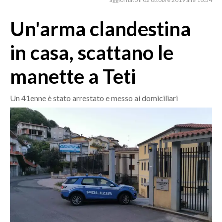
MEDIO CAMPIDANO
ORISTANO E PROVINCIA
Un'arma clandestina
SASSARI E PROVINCIA
in casa, scattano le
GALLURA
NUORO E PROVINCIA
manette a Teti
OGLIASTRA
AGENDA
Un 41enne è stato arrestato e messo ai domiciliari
CRONACA
ITALIA
MONDO
POLITICA
ECONOMIA
SERVIZI ALLE IMPRESE