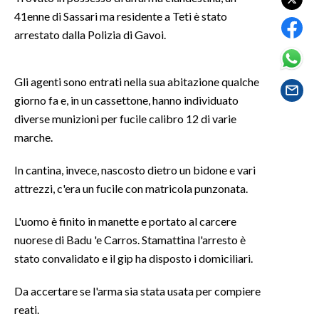
41enne di Sassari ma residente a Teti è stato
SPETTACOLI
arrestato dalla Polizia di Gavoi.
GOSSIP
Gli agenti sono entrati nella sua abitazione qualche
giorno fa e, in un cassettone, hanno individuato
SALUTE
diverse munizioni per fucile calibro 12 di varie
SARDEGNA TURISMO
marche.
SARDI NEL MONDO
In cantina, invece, nascosto dietro un bidone e vari
attrezzi, c'era un fucile con matricola punzonata.
NOTIZIE
EVENTI
L'uomo è finito in manette e portato al carcere
nuorese di Badu 'e Carros. Stamattina l'arresto è
#CARAUNIONE
stato convalidato e il gip ha disposto i domiciliari.
3 MINUTI CON
Da accertare se l'arma sia stata usata per compiere
reati.
INSULARITÀ