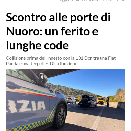
MEDIO CAMPIDANO
ORISTANO E PROVINCIA
Scontro alle porte di
SASSARI E PROVINCIA
Nuoro: un ferito e
GALLURA
NUORO E PROVINCIA
lunghe code
OGLIASTRA
AGENDA
Collisione prima dell’innesto con la 131 Dcn tra una Fiat
Panda e una Jeep di E-Distribuzione
CRONACA
ITALIA
MONDO
POLITICA
ECONOMIA
SERVIZI ALLE IMPRESE