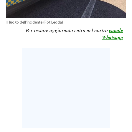
LAVORO
BANDI
Il luogo dell'incidente (Fot Ledda)
Per restare aggiornato entra nel nostro
canale
SPORT IN SARDEGNA
Whatsapp
SPORT
RISULTATI E CLASSIFICHE
CALCIO
CALCIO REGIONALE
BASKET
VOLLEY
MOTORI
TENNIS
ALTRI SPORT
CULTURA