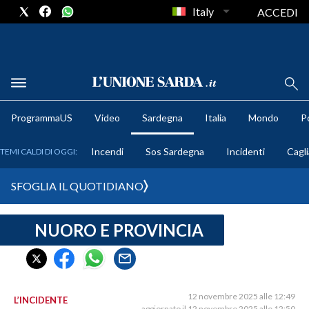
Italy
ACCEDI
METEO
ProgrammaUS
Video
Sardegna
Italia
Mondo
Po
COMUNI AL VOTO
Incendi
Sos Sardegna
Incidenti
Cagli
TEMI CALDI DI OGGI:
VIDEO
SFOGLIA IL QUOTIDIANO
FOTO
NUORO E PROVINCIA
CRONACA SARDEGNA
CAGLIARI
PROVINCIA DI CAGLIARI
SULCIS IGLESIENTE
12 novembre 2025 alle 12:49
L’INCIDENTE
aggiornato il 12 novembre 2025 alle 12:50