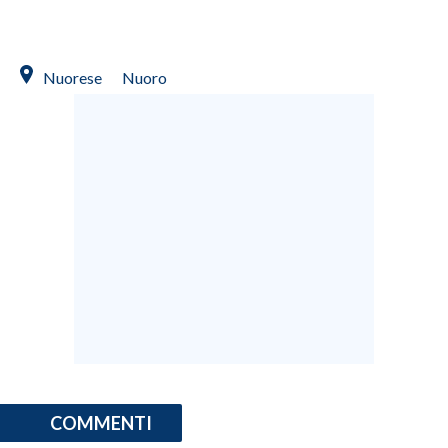
INFO AZIENDE
ABBONATI
Nuorese
Nuoro
ANNUNCI
NECROLOGI
PUBBLICITÀ
SPIAGGE
STORE
COMMENTI