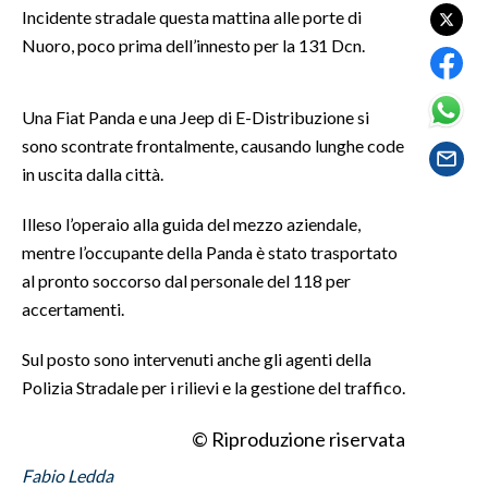
Incidente stradale questa mattina alle porte di
Nuoro, poco prima dell’innesto per la 131 Dcn.
SPETTACOLI
GOSSIP
Una Fiat Panda e una Jeep di E-Distribuzione si
sono scontrate frontalmente, causando lunghe code
SALUTE
in uscita dalla città.
SARDEGNA TURISMO
Illeso l’operaio alla guida del mezzo aziendale,
mentre l’occupante della Panda è stato trasportato
SARDI NEL MONDO
al pronto soccorso dal personale del 118 per
NOTIZIE
accertamenti.
EVENTI
Sul posto sono intervenuti anche gli agenti della
#CARAUNIONE
Polizia Stradale per i rilievi e la gestione del traffico.
3 MINUTI CON
© Riproduzione riservata
Fabio Ledda
INSULARITÀ