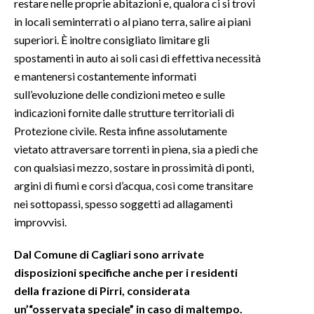
restare nelle proprie abitazioni e, qualora ci si trovi
in locali seminterrati o al piano terra, salire ai piani
INFO AZIENDE
superiori. È inoltre consigliato limitare gli
ABBONATI
spostamenti in auto ai soli casi di effettiva necessità
ANNUNCI
e mantenersi costantemente informati
sull’evoluzione delle condizioni meteo e sulle
NECROLOGI
indicazioni fornite dalle strutture territoriali di
PUBBLICITÀ
Protezione civile. Resta infine assolutamente
SPIAGGE
vietato attraversare torrenti in piena, sia a piedi che
STORE
con qualsiasi mezzo, sostare in prossimità di ponti,
argini di fiumi e corsi d’acqua, così come transitare
nei sottopassi, spesso soggetti ad allagamenti
improvvisi.
Dal Comune di Cagliari sono arrivate
disposizioni specifiche anche per i residenti
della frazione di Pirri, considerata
un’“osservata speciale” in caso di maltempo.