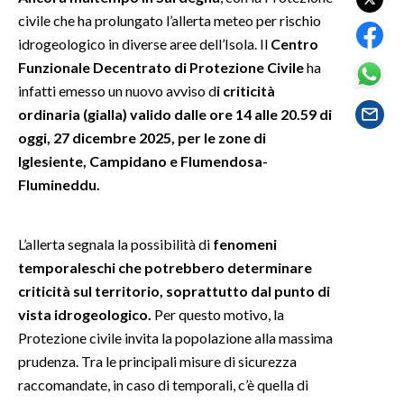
civile che ha prolungato l’allerta meteo per rischio
SPETTACOLI
idrogeologico in diverse aree dell’Isola. Il
Centro
Funzionale Decentrato di Protezione Civile
ha
GOSSIP
infatti emesso un nuovo avviso d
i criticità
ordinaria (gialla) valido dalle ore 14 alle 20.59 di
SALUTE
oggi, 27 dicembre 2025, per le zone di
Iglesiente, Campidano e Flumendosa-
SARDEGNA TURISMO
Flumineddu.
SARDI NEL MONDO
NOTIZIE
L’allerta segnala la possibilità di
fenomeni
temporaleschi che potrebbero determinare
EVENTI
criticità sul territorio, soprattutto dal punto di
#CARAUNIONE
vista idrogeologico.
Per questo motivo, la
Protezione civile invita la popolazione alla massima
3 MINUTI CON
prudenza. Tra le principali misure di sicurezza
raccomandate, in caso di temporali, c’è quella di
INSULARITÀ