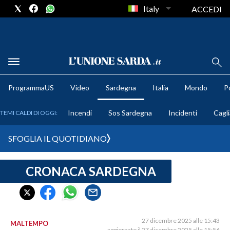
Italy
ACCEDI
METEO
ProgrammaUS
Video
Sardegna
Italia
Mondo
Po
COMUNI AL VOTO
Incendi
Sos Sardegna
Incidenti
Cagli
TEMI CALDI DI OGGI:
VIDEO
SFOGLIA IL QUOTIDIANO
FOTO
CRONACA SARDEGNA
CRONACA SARDEGNA
CAGLIARI
PROVINCIA DI CAGLIARI
SULCIS IGLESIENTE
27 dicembre 2025 alle 15:43
MALTEMPO
aggiornato il 27 dicembre 2025 alle 15:56