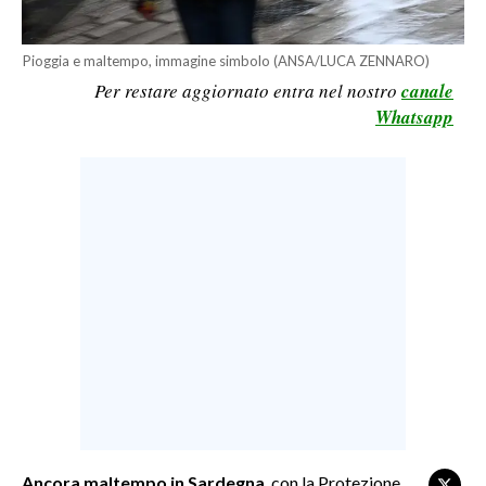
LAVORO
Pioggia e maltempo, immagine simbolo (ANSA/LUCA ZENNARO)
BANDI
Per restare aggiornato entra nel nostro
canale
Whatsapp
SPORT IN SARDEGNA
SPORT
RISULTATI E CLASSIFICHE
CALCIO
CALCIO REGIONALE
BASKET
VOLLEY
MOTORI
TENNIS
ALTRI SPORT
Ancora maltempo in Sardegna
, con la Protezione
CULTURA