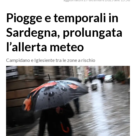
MEDIO CAMPIDANO
ORISTANO E PROVINCIA
Piogge e temporali in
SASSARI E PROVINCIA
Sardegna, prolungata
GALLURA
NUORO E PROVINCIA
l’allerta meteo
OGLIASTRA
AGENDA
Campidano e Iglesiente tra le zone a rischio
CRONACA
ITALIA
MONDO
POLITICA
ECONOMIA
SERVIZI ALLE IMPRESE