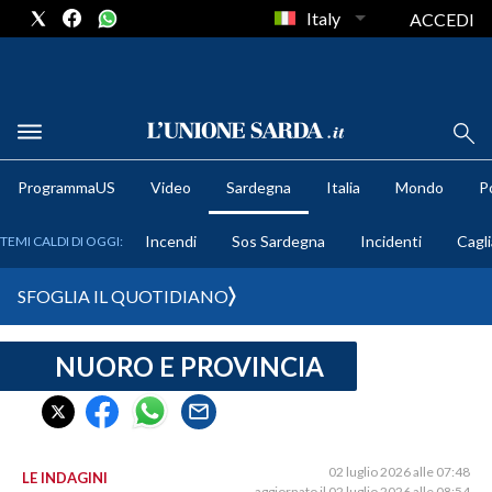
Italy
ACCEDI
METEO
ProgrammaUS
Video
Sardegna
Italia
Mondo
Po
COMUNI AL VOTO
Incendi
Sos Sardegna
Incidenti
Cagli
TEMI CALDI DI OGGI:
VIDEO
SFOGLIA IL QUOTIDIANO
FOTO
NUORO E PROVINCIA
CRONACA SARDEGNA
CAGLIARI
PROVINCIA DI CAGLIARI
SULCIS IGLESIENTE
02 luglio 2026 alle 07:48
LE INDAGINI
aggiornato il 02 luglio 2026 alle 08:54