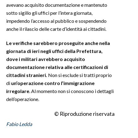
avevano acquisito documentazione e mantenuto
sotto sigillo gli uffici per l’intera giornata,
INFO AZIENDE
impedendo l’accesso al pubblico e sospendendo
ABBONATI
anche il rilascio delle carte d’identità ai cittadini.
ANNUNCI
NECROLOGI
Le verifiche sarebbero proseguite anche nella
giornata di ieri negli uffici della Prefettura,
PUBBLICITÀ
dove i militari avrebbero acquisito
SPIAGGE
documentazione relativa alle certificazioni di
STORE
cittadini stranieri.
Non si esclude si tratti proprio
di
un’operazione contro l’immigrazione
irregolare
. Al momento non si conoscono i dettagli
dell’operazione.
© Riproduzione riservata
Fabio Ledda