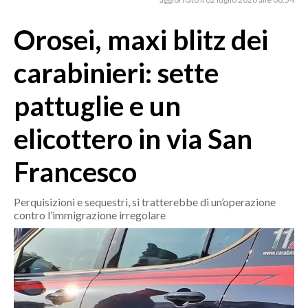
MEDIO CAMPIDANO
ORISTANO E PROVINCIA
Orosei, maxi blitz dei
SASSARI E PROVINCIA
carabinieri: sette
GALLURA
NUORO E PROVINCIA
pattuglie e un
OGLIASTRA
elicottero in via San
AGENDA
Francesco
CRONACA
ITALIA
Perquisizioni e sequestri, si tratterebbe di un’operazione
MONDO
contro l’immigrazione irregolare
POLITICA
ECONOMIA
SERVIZI ALLE IMPRESE