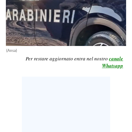
LAVORO
BANDI
SPORT IN SARDEGNA
SPORT
(Ansa)
RISULTATI E CLASSIFICHE
Per restare aggiornato entra nel nostro
canale
CALCIO
Whatsapp
CALCIO REGIONALE
BASKET
VOLLEY
MOTORI
TENNIS
ALTRI SPORT
CULTURA