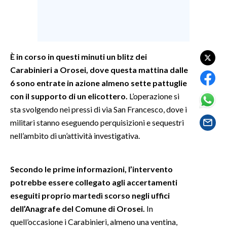
SPETTACOLI
GOSSIP
È in corso in questi minuti un blitz dei
Carabinieri a Orosei, dove questa mattina dalle
SALUTE
6 sono entrate in azione almeno sette pattuglie
SARDEGNA TURISMO
con il supporto di un elicottero.
L’operazione si
sta svolgendo nei pressi di via San Francesco, dove i
SARDI NEL MONDO
militari stanno eseguendo perquisizioni e sequestri
nell’ambito di un’attività investigativa.
NOTIZIE
EVENTI
Secondo le prime informazioni, l’intervento
#CARAUNIONE
potrebbe essere collegato agli accertamenti
eseguiti proprio martedì scorso negli uffici
3 MINUTI CON
dell’Anagrafe del Comune di Orosei.
In
quell’occasione i Carabinieri, almeno una ventina,
INSULARITÀ