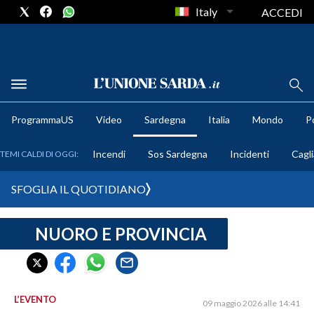
Italy
ACCEDI
METEO
ProgrammaUS
Video
Sardegna
Italia
Mondo
Po
COMUNI AL VOTO
Incendi
Sos Sardegna
Incidenti
Cagli
TEMI CALDI DI OGGI:
VIDEO
SFOGLIA IL QUOTIDIANO
FOTO
NUORO E PROVINCIA
CRONACA SARDEGNA
CAGLIARI
PROVINCIA DI CAGLIARI
SULCIS IGLESIENTE
L’EVENTO
09 maggio 2026 alle 14:41