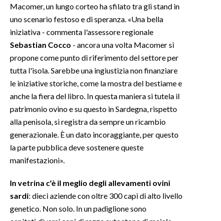
Macomer, un lungo corteo ha sfilato tra gli stand in
uno scenario festoso e di speranza. «Una bella
INFO AZIENDE
iniziativa - commenta l'assessore regionale
ABBONATI
Sebastian Cocco
- ancora una volta Macomer si
ANNUNCI
propone come punto di riferimento del settore per
NECROLOGI
tutta l'isola. Sarebbe una ingiustizia non finanziare
PUBBLICITÀ
le iniziative storiche, come la mostra del bestiame e
anche la fiera del libro. In questa maniera si tutela il
SPIAGGE
patrimonio ovino e su questo in Sardegna, rispetto
STORE
alla penisola, si registra da sempre un ricambio
generazionale. È un dato incoraggiante, per questo
la parte pubblica deve sostenere queste
manifestazioni».
In vetrina c'è il meglio degli allevamenti ovini
sardi
: dieci aziende con oltre 300 capi di alto livello
genetico. Non solo. In un padiglione sono