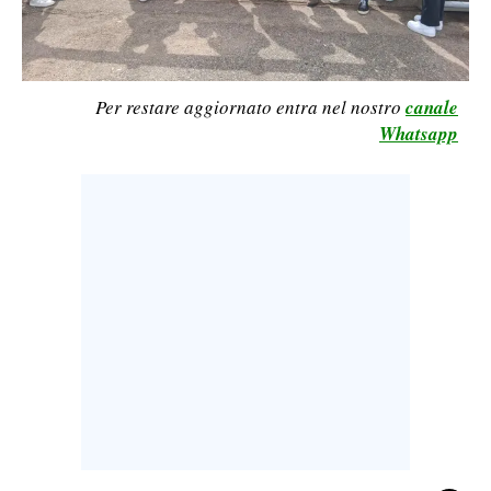
LAVORO
BANDI
Per restare aggiornato entra nel nostro
canale
SPORT IN SARDEGNA
Whatsapp
SPORT
RISULTATI E CLASSIFICHE
CALCIO
CALCIO REGIONALE
BASKET
VOLLEY
MOTORI
TENNIS
ALTRI SPORT
CULTURA