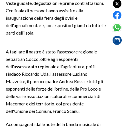
Viste guidate, degustazioni e prime contrattazioni.
Centinaia di persone hanno assistito alla
SPETTACOLI
inaugurazione della fiera degli ovini e
dell'agroalimentare, con espositori giunti da tutte le
GOSSIP
parti dell'isola.
SALUTE
A tagliare il nastro è stato l'assessore regionale
SARDEGNA TURISMO
Sebastian Cocco, oltre agli esponenti
dell'assessorato regionale all'agricoltura, poi il
SARDI NEL MONDO
sindaco Riccardo Uda, l'assessore Luciano
NOTIZIE
Mazzette, il parroco padre Andrea Rossi e tutti gli
EVENTI
esponenti delle forze dell'ordine, della Pro Loco e
delle varie associazioni culturali e commerciali di
#CARAUNIONE
Macomer e del territorio, col presidente
dell'Unione dei Comuni, Franco Scanu.
3 MINUTI CON
Accompagnati dalle note della banda musicale di
INSULARITÀ