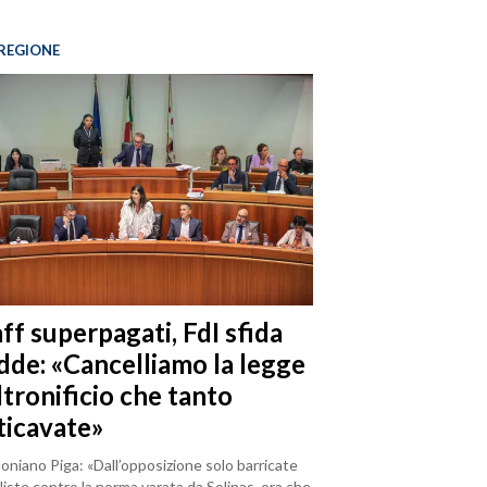
REGIONE
ff superpagati, FdI sfida
dde: «Cancelliamo la legge
ltronificio che tanto
ticavate»
loniano Piga: «Dall’opposizione solo barricate
iste contro la norma varata da Solinas, ora che