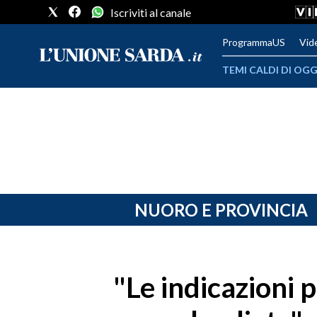
Iscriviti al canale
ProgrammaUS
Vid
TEMI CALDI DI OGG
METEO
COMUNI AL VOTO
VIDEO
FOTO
NUORO E PROVINCIA
CRONACA SARDEGNA
CAGLIARI
"Le indicazioni 
PROVINCIA DI CAGLIARI
SULCIS IGLESIENTE