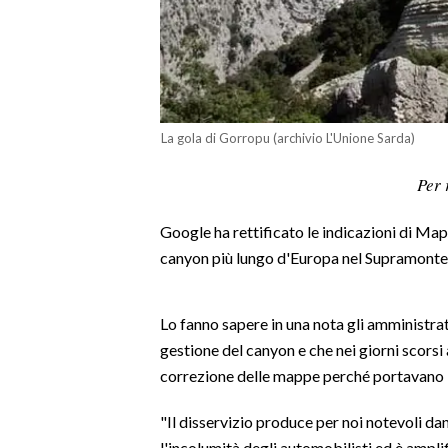
LAVORO
BANDI
SPORT IN SARDEGNA
La gola di Gorropu (archivio L'Unione Sarda)
SPORT
Per 
RISULTATI E CLASSIFICHE
CALCIO
Google ha rettificato le indicazioni di Map
CALCIO REGIONALE
canyon più lungo d'Europa nel Supramont
BASKET
VOLLEY
Lo fanno sapere in una nota gli amministrat
MOTORI
gestione del canyon e che nei giorni scorsi
TENNIS
correzione delle mappe perché portavano 'fuo
ALTRI SPORT
"Il disservizio produce per noi notevoli d
CULTURA
l'incolumità degli automobilisti ed è amplif