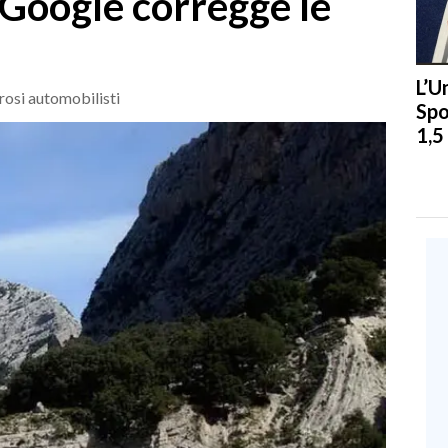
 Google corregge le
L’U
erosi automobilisti
Spo
1,5