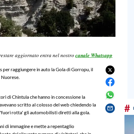
restare aggiornato entra nel nostro
canale Whatsapp
s per raggiungere in auto la Gola di Gorropu, il
e Nuorese.
ori di Chintula che hanno in concessione la
 avevano scritto al colosso del web chiedendo la
#
ri rotta' gli automobilisti diretti alla gola.
anni di immagine e mette a repentaglio
icato dal rilevante numero di visitatori, che in