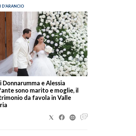
I D’ARANCIO
i Donnarumma e Alessia
fante sono marito e moglie, il
rimonio da favola in Valle
ria