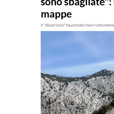
sono sbagliate":
MEDIO CAMPIDANO
mappe
ORISTANO E PROVINCIA
SASSARI E PROVINCIA
Il "disservizio" ha portato fuori rotta num
GALLURA
NUORO E PROVINCIA
OGLIASTRA
AGENDA
CRONACA
ITALIA
MONDO
POLITICA
ECONOMIA
SERVIZI ALLE IMPRESE