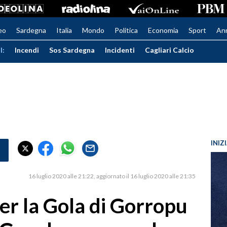
eo
Sardegna
Italia
Mondo
Politica
Economia
Sport
An
I:
Incendi
Sos Sardegna
Incidenti
Cagliari Calcio
INIZ
16 luglio 2020 alle 21:22
aggiornato il 16 luglio 2020 alle 21:35
per la Gola di Gorropu