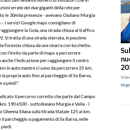
ioni errate dei due giganti della rete per
ato le 30mila presenze - avevano Giuliano Murgia
 -. I servizi Google maps consigliano di
raggiungere la Gola, una strada chiusa al traffico
. Si tratta di una strada sterrata, in pessime
zia Forestas chiusa da una sbarra con lucchetto.
Sul
 con l'invito da parte di maps a percorrere
nu
ta anche l'indicazione per raggiungere il centro
20
.8 km in auto mentre ci sono da percorrere 25 km.
on la propria auto fino al parcheggio di Sa Barva,
Video
 a piedi".
Virgi
indicato il percorso corretto che parte dal Campo
 km. 190 e500 - sottolineano Murgia e Vella - I
so Ghenna Silana sulla Strada Statale 125 al km.
e il parcheggio a pagamento di Sa Barva, nelle
 piedi.