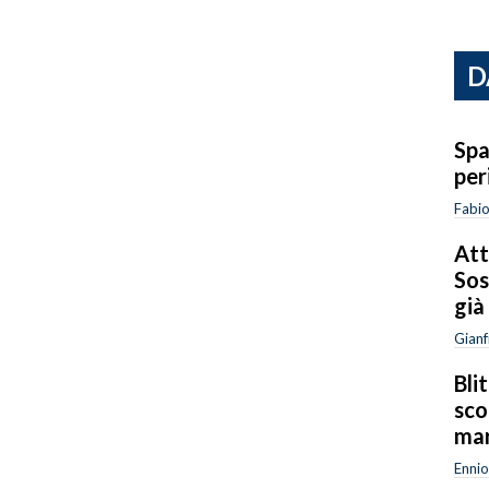
D
Spa
per
Fabi
Att
Sos
già
Gianf
Bli
sco
mar
Ennio