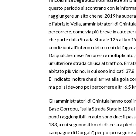
questo periodo si scontrano con le informaz
SPETTACOLI
raggiungere un sito che nel 2019 ha super
e Fabrizio Vella, amministratori di Chintula
GOSSIP
percorrere, come via più breve in auto per 
che parte dalla Strada Statale 125 al km 192
SALUTE
condizioni all'interno dei terreni dell'agen
Da qualche mese l'errore si è moltiplicato,
SARDEGNA TURISMO
un'ulteriore strada chiusa al traffico. Erra
abitato più vicino, in cui sono indicati 37
SARDI NEL MONDO
E' indicato inoltre che si arriva alla gola c
NOTIZIE
ma poi si devono poi percorrere altri 6,5 km
EVENTI
Gli amministratori di Chintula hanno così 
#CARAUNIONE
Base Gorropu, "sulla Strada Statale 125 al
punti raggiungibili in auto sono due: il pas
3 MINUTI CON
183, a cui seguono 4 km di discesa a piedi 
campagne di Dorgali", per poi proseguire a
INSULARITÀ