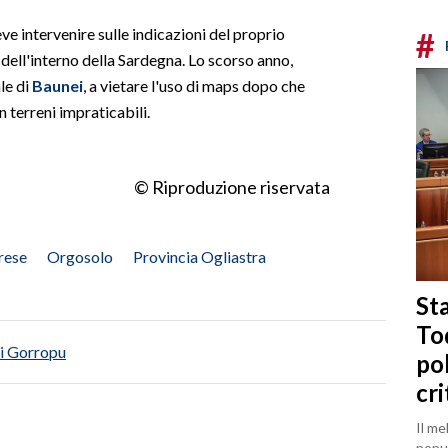
ve intervenire sulle indicazioni del proprio
#
i dell'interno della Sardegna. Lo scorso anno,
le di
Baunei
, a vietare l'uso di maps dopo che
 terreni impraticabili.
© Riproduzione riservata
rese
Orgosolo
Provincia Ogliastra
Sta
To
i Gorropu
po
cri
Il me
popul