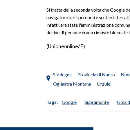
Si tratta della seconda volta che Google de
INFO AZIENDE
navigatore per i percorsi e sentieri sterrat
ABBONATI
infatti, era stata l'amministrazione comuna
ANNUNCI
decine di persone erano rimaste bloccate in
NECROLOGI
(Unioneonline/F)
PUBBLICITÀ
SPIAGGE
STORE
Sardegna
Provincia di Nuoro
Nuo
Ogliastra Montana
Urzulei
Tags:
Google
Supramonte
Gola d