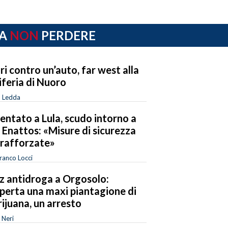
A
NON
PERDERE
ri contro un’auto, far west alla
iferia di Nuoro
o Ledda
entato a Lula, scudo intorno a
 Enattos: «Misure di sicurezza
 rafforzate»
ranco Locci
tz antidroga a Orgosolo:
perta una maxi piantagione di
ijuana, un arresto
 Neri