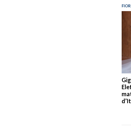
FIOR
Gig
Ele
mat
d’It