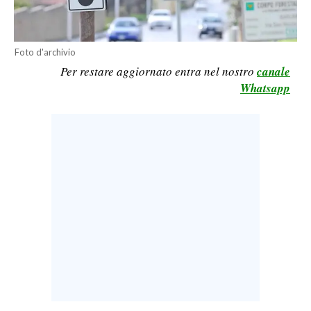
LAVORO
BANDI
Foto d'archivio
Per restare aggiornato entra nel nostro
canale
SPORT IN SARDEGNA
Whatsapp
SPORT
RISULTATI E CLASSIFICHE
CALCIO
CALCIO REGIONALE
BASKET
VOLLEY
MOTORI
TENNIS
ALTRI SPORT
CULTURA