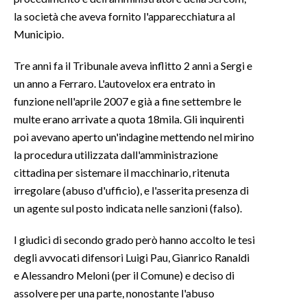
la società che aveva fornito l'apparecchiatura al
INFO AZIENDE
Municipio.
ABBONATI
Tre anni fa il Tribunale aveva inflitto 2 anni a Sergi e
ANNUNCI
un anno a Ferraro. L'autovelox era entrato in
NECROLOGI
funzione nell'aprile 2007 e già a fine settembre le
PUBBLICITÀ
multe erano arrivate a quota 18mila. Gli inquirenti
SPIAGGE
poi avevano aperto un'indagine mettendo nel mirino
la procedura utilizzata dall'amministrazione
STORE
cittadina per sistemare il macchinario, ritenuta
irregolare (abuso d'ufficio), e l'asserita presenza di
un agente sul posto indicata nelle sanzioni (falso).
I giudici di secondo grado però hanno accolto le tesi
degli avvocati difensori Luigi Pau, Gianrico Ranaldi
e Alessandro Meloni (per il Comune) e deciso di
assolvere per una parte, nonostante l'abuso