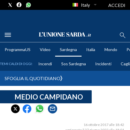
Italy
ACCEDI
METEO
ProgrammaUS
Video
Sardegna
Italia
Mondo
Po
COMUNI AL VOTO
Incendi
Sos Sardegna
Incidenti
Cagli
TEMI CALDI DI OGGI:
VIDEO
SFOGLIA IL QUOTIDIANO
FOTO
MEDIO CAMPIDANO
CRONACA SARDEGNA
CAGLIARI
PROVINCIA DI CAGLIARI
SULCIS IGLESIENTE
16 ottobre 2017 alle 18:42
aggiornato il 27 giugno 2022 alle 18:01