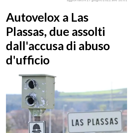
MEDIO CAMPIDANO
ORISTANO E PROVINCIA
Autovelox a Las
SASSARI E PROVINCIA
Plassas, due assolti
GALLURA
NUORO E PROVINCIA
dall'accusa di abuso
OGLIASTRA
d'ufficio
AGENDA
CRONACA
ITALIA
MONDO
POLITICA
ECONOMIA
SERVIZI ALLE IMPRESE