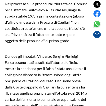
Nel processo sulla procedura utilizzata dal Comune
per sistemare l'autovelox a Las Plassas, lungo la
SPETTACOLI
strada statale 197, la prima contestazione (abuso
GOSSIP
d'ufficio) mossa dalla Procura di Cagliari "non
costituisce reato", mentre nella seconda (falso) c'è
SALUTE
una "diversità tra il fatto contestato e quello
oggetto della pronuncia" di primo grado.
SARDEGNA TURISMO
SARDI NEL MONDO
Dunque gli imputati Vincenzo Sergi e Pierluigi
Ferraro, sono stati assolti dall'abuso d'ufficio,
NOTIZIE
mentre la condanna per il falso è stata annullata e il
EVENTI
collegio ha disposto la "trasmissione degli atti al
pm" per le valutazioni del caso. Decisione presa
#CARAUNIONE
dalla Corte d'appello di Cagliari, la cui sentenza ha
ribaltato quella pronunciata nell'ottobre del 2014 a
3 MINUTI CON
carico del funzionario comunale e responsabile del
INSULARITÀ
procedimento e dell'amministratore della Sercom,