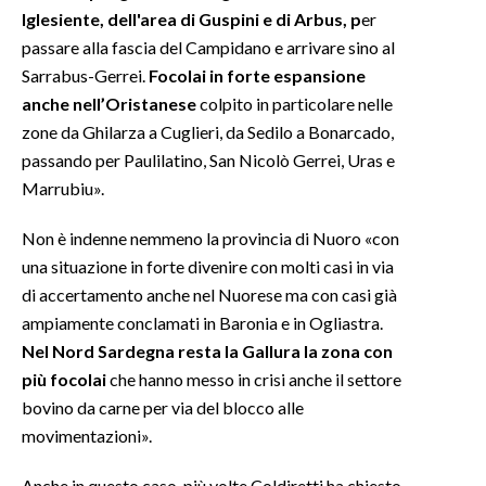
Iglesiente, dell'area di Guspini e di Arbus, p
er
passare alla fascia del Campidano e arrivare sino al
Sarrabus-Gerrei.
Focolai in forte espansione
anche nell’Oristanese
colpito in particolare nelle
zone da Ghilarza a Cuglieri, da Sedilo a Bonarcado,
passando per Paulilatino, San Nicolò Gerrei, Uras e
Marrubiu».
Non è indenne nemmeno la provincia di Nuoro «con
una situazione in forte divenire con molti casi in via
di accertamento anche nel Nuorese ma con casi già
ampiamente conclamati in Baronia e in Ogliastra.
Nel Nord Sardegna resta la Gallura la zona con
più focolai
che hanno messo in crisi anche il settore
bovino da carne per via del blocco alle
movimentazioni».
Anche in questo caso più volte Coldiretti ha chiesto