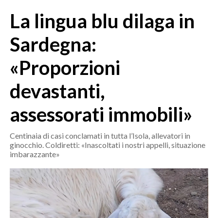
MEDIO CAMPIDANO
La lingua blu dilaga in
ORISTANO E PROVINCIA
SASSARI E PROVINCIA
Sardegna:
GALLURA
«Proporzioni
NUORO E PROVINCIA
OGLIASTRA
devastanti,
AGENDA
assessorati immobili»
CRONACA
ITALIA
Centinaia di casi conclamati in tutta l’Isola, allevatori in
ginocchio. Coldiretti: «Inascoltati i nostri appelli, situazione
MONDO
imbarazzante»
POLITICA
ECONOMIA
SERVIZI ALLE IMPRESE