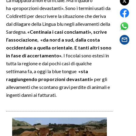
La mappatura non è ufficiale. Ma il quadro
ha «proporzioni devastanti». Sono i termini usati da
SPETTACOLI
Coldiretti per descrivere la situazione che deriva
dal dilagare della Lingua blu negli allevamenti della
GOSSIP
Sardegna.
«Centinaia i casi conclamati», scrive
l’associazione, «da nord a sud, dalla costa
SALUTE
occidentale a quella orientale. E tanti altri sono
in fase di accertamento».
I focolai sono estesi in
SARDEGNA TURISMO
tutta la regione e dai pochi casi di qualche
settimana fa, a oggi la blue tongue
«sta
SARDI NEL MONDO
raggiungendo proporzioni devastanti»
per gli
NOTIZIE
allevamenti che scontano gravi perdite di animali e
EVENTI
ingenti danni ai fatturati.
#CARAUNIONE
3 MINUTI CON
INSULARITÀ