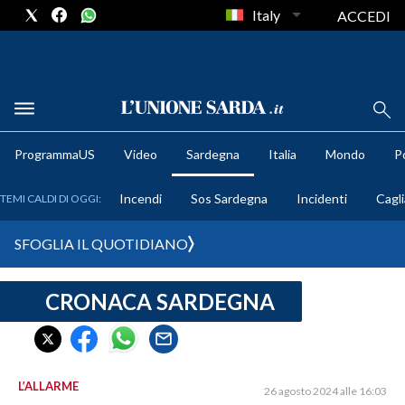
Italy
ACCEDI
METEO
ProgrammaUS
Video
Sardegna
Italia
Mondo
Po
COMUNI AL VOTO
Incendi
Sos Sardegna
Incidenti
Cagli
TEMI CALDI DI OGGI:
VIDEO
SFOGLIA IL QUOTIDIANO
FOTO
CRONACA SARDEGNA
CRONACA SARDEGNA
CAGLIARI
PROVINCIA DI CAGLIARI
SULCIS IGLESIENTE
L’ALLARME
26 agosto 2024 alle 16:03