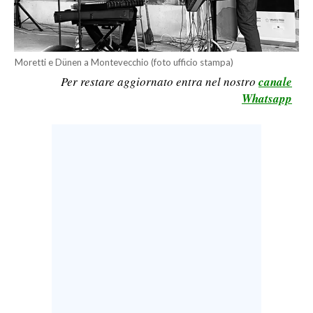
LAVORO
BANDI
Moretti e Dünen a Montevecchio (foto ufficio stampa)
SPORT IN SARDEGNA
Per restare aggiornato entra nel nostro
canale
Whatsapp
SPORT
RISULTATI E CLASSIFICHE
CALCIO
CALCIO REGIONALE
BASKET
VOLLEY
MOTORI
TENNIS
ALTRI SPORT
CULTURA