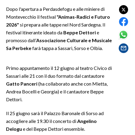
Dopo l'apertura a Perdasdefogu e alle miniere di
SPETTACOLI
Montevecchio il festival
"Animas-Radici e Futuro
2026"
si prepara alle tappe nel Nord Sardegna. Il
GOSSIP
festival itinerante ideato da
Beppe Dettori
e
promosso dall’
Associazione Culturale e Musicale
SALUTE
Sa Perbeke
farà tappa a Sassari, Sorso e Olbia.
SARDEGNA TURISMO
Primo appuntamento il 12 giugno al teatro Civico di
SARDI NEL MONDO
Sassari alle 21 con il duo formato dal cantautore
NOTIZIE
Gatto Panceri
(ha collaborato anche con Mietta,
EVENTI
Andrea Bocelli e Georgia) e il cantautore Beppe
Dettori.
#CARAUNIONE
Il 25 giugno sarà il Palazzo Baronale di Sorso ad
3 MINUTI CON
accogliere alle 19.30 il concerto di
Angelino
Delogu
e del Beppe Dettori ensemble.
INSULARITÀ