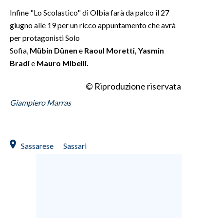
Infine "Lo Scolastico" di Olbia farà da palco il 27
INFO AZIENDE
giugno alle 19 per un ricco appuntamento che avrà
ABBONATI
per protagonisti Solo
Sofia,
Mübin
Dünen
e
Raoul
Moretti, Yasmin
ANNUNCI
Bradi
e
Mauro Mibelli.
NECROLOGI
PUBBLICITÀ
© Riproduzione riservata
SPIAGGE
Giampiero Marras
STORE
Sassarese
Sassari