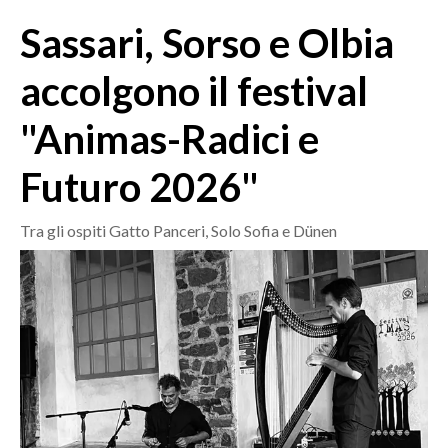
MEDIO CAMPIDANO
Sassari, Sorso e Olbia
ORISTANO E PROVINCIA
SASSARI E PROVINCIA
accolgono il festival
GALLURA
"Animas-Radici e
NUORO E PROVINCIA
OGLIASTRA
Futuro 2026"
AGENDA
Tra gli ospiti Gatto Panceri, Solo Sofia e Dünen
CRONACA
ITALIA
MONDO
POLITICA
ECONOMIA
SERVIZI ALLE IMPRESE