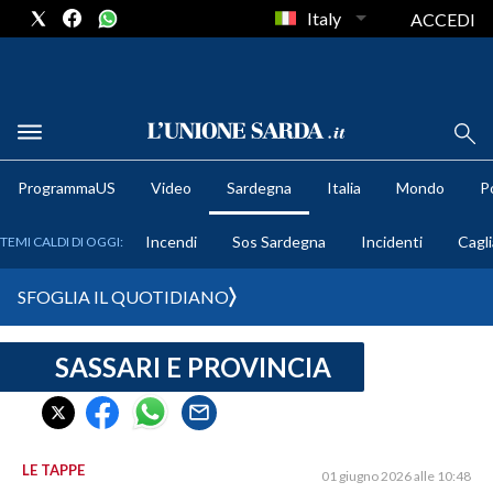
Italy
ACCEDI
METEO
ProgrammaUS
Video
Sardegna
Italia
Mondo
Po
COMUNI AL VOTO
Incendi
Sos Sardegna
Incidenti
Cagli
TEMI CALDI DI OGGI:
VIDEO
SFOGLIA IL QUOTIDIANO
FOTO
SASSARI E PROVINCIA
CRONACA SARDEGNA
CAGLIARI
PROVINCIA DI CAGLIARI
SULCIS IGLESIENTE
LE TAPPE
01 giugno 2026 alle 10:48