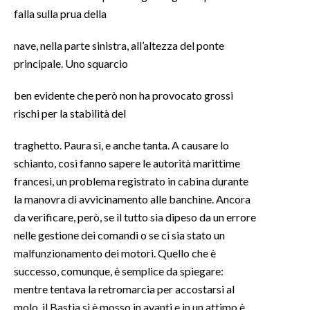
falla sulla prua della
INFO AZIENDE
nave, nella parte sinistra, all’altezza del ponte
ABBONATI
principale. Uno squarcio
ANNUNCI
NECROLOGI
ben evidente che però non ha provocato grossi
rischi per la stabilità del
PUBBLICITÀ
SPIAGGE
traghetto. Paura sì, e anche tanta. A causare lo
STORE
schianto, così fanno sapere le autorità marittime
francesi, un problema registrato in cabina durante
la manovra di avvicinamento alle banchine. Ancora
da verificare, però, se il tutto sia dipeso da un errore
nelle gestione dei comandi o se ci sia stato un
malfunzionamento dei motori. Quello che è
successo, comunque, è semplice da spiegare:
mentre tentava la retromarcia per accostarsi al
molo, il Bastia si è mosso in avanti e in un attimo è