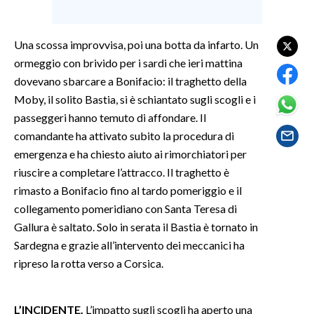
SPETTACOLI
Una scossa improvvisa, poi una botta da infarto. Un
ormeggio con brivido per i sardi che ieri mattina
GOSSIP
dovevano sbarcare a Bonifacio: il traghetto della
SALUTE
Moby, il solito Bastia, si è schiantato sugli scogli e i
passeggeri hanno temuto di affondare. Il
SARDEGNA TURISMO
comandante ha attivato subito la procedura di
emergenza e ha chiesto aiuto ai rimorchiatori per
SARDI NEL MONDO
riuscire a completare l’attracco. Il traghetto è
NOTIZIE
rimasto a Bonifacio fino al tardo pomeriggio e il
collegamento pomeridiano con Santa Teresa di
EVENTI
Gallura è saltato. Solo in serata il Bastia è tornato in
#CARAUNIONE
Sardegna e grazie all’intervento dei meccanici ha
ripreso la rotta verso a Corsica.
3 MINUTI CON
L’INCIDENTE.
L’impatto sugli scogli ha aperto una
INSULARITÀ