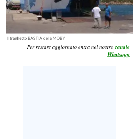
LAVORO
BANDI
SPORT IN SARDEGNA
Il traghetto BASTIA della MOBY
Per restare aggiornato entra nel nostro
canale
SPORT
Whatsapp
RISULTATI E CLASSIFICHE
CALCIO
CALCIO REGIONALE
BASKET
VOLLEY
MOTORI
TENNIS
ALTRI SPORT
CULTURA