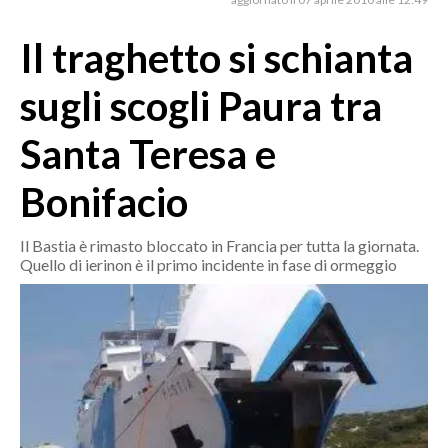
MEDIO CAMPIDANO
ORISTANO E PROVINCIA
Il traghetto si schianta
SASSARI E PROVINCIA
sugli scogli Paura tra
GALLURA
NUORO E PROVINCIA
Santa Teresa e
OGLIASTRA
Bonifacio
AGENDA
CRONACA
Il Bastia è rimasto bloccato in Francia per tutta la giornata.
Quello di ierinon è il primo incidente in fase di ormeggio
ITALIA
MONDO
POLITICA
ECONOMIA
SERVIZI ALLE IMPRESE