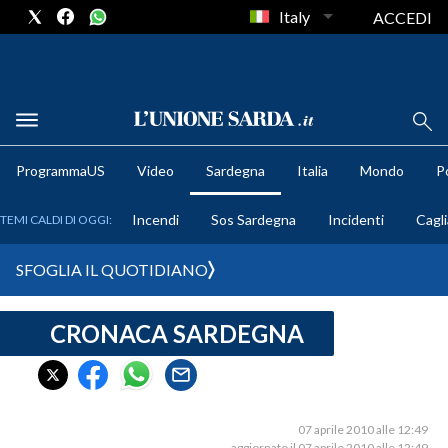
Italy
ACCEDI
METEO
ProgrammaUS
Video
Sardegna
Italia
Mondo
Po
COMUNI AL VOTO
Incendi
Sos Sardegna
Incidenti
Cagli
TEMI CALDI DI OGGI:
VIDEO
SFOGLIA IL QUOTIDIANO
FOTO
CRONACA SARDEGNA
CRONACA SARDEGNA
CAGLIARI
PROVINCIA DI CAGLIARI
SULCIS IGLESIENTE
07 aprile 2010 alle 12:49
aggiornato il 07 aprile 2010 alle 12:49