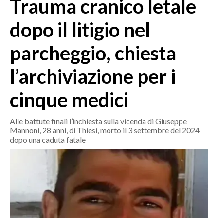
Trauma cranico letale
MEDIO CAMPIDANO
ORISTANO E PROVINCIA
dopo il litigio nel
SASSARI E PROVINCIA
parcheggio, chiesta
GALLURA
NUORO E PROVINCIA
l’archiviazione per i
OGLIASTRA
AGENDA
cinque medici
CRONACA
Alle battute finali l’inchiesta sulla vicenda di Giuseppe
Mannoni, 28 anni, di Thiesi, morto il 3 settembre del 2024
ITALIA
dopo una caduta fatale
MONDO
POLITICA
ECONOMIA
SERVIZI ALLE IMPRESE