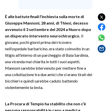
SPETTACOLI
È alle battute finali l’inchiesta sulla morte di
Giuseppe Mannoni, 28 anni, di Thiesi, decesso
GOSSIP
avvenuto il 3 settembre del 2024 a Nuoro dopo
SALUTE
un disperato intervento neurochirurgico.
Il
giovane, pochi giorni prima del ricovero
SARDEGNA TURISMO
nell’ospedale barbaricino, era stato coinvolto in un
litigio all’interno di un parcheggio di Baia Sardinia,
SARDI NEL MONDO
una vicenda mai chiarita in tutti i suoi aspetti.
NOTIZIE
Mannoni sarebbe intervenuto per mettere fine a
EVENTI
una colluttazione tra due amici che si erano tirati dei
bicchieri e quindi sarebbe caduto battendo
#CARAUNIONE
violentemente la testa.
3 MINUTI CON
La Procura di Tempio ha stabilito che non c’è
INSULARITÀ
nessuna responsabilità in capo a medici e