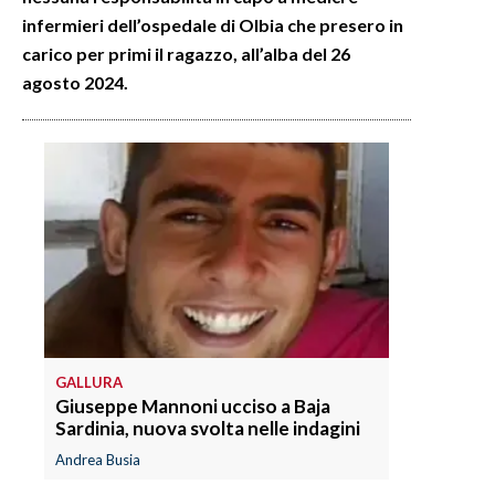
infermieri dell’ospedale di Olbia che presero in
INFO AZIENDE
carico per primi il ragazzo, all’alba del 26
agosto 2024.
ABBONATI
ANNUNCI
NECROLOGI
PUBBLICITÀ
SPIAGGE
STORE
GALLURA
Giuseppe Mannoni ucciso a Baja
Sardinia, nuova svolta nelle indagini
Andrea Busia