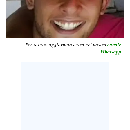
LAVORO
BANDI
SPORT IN SARDEGNA
Per restare aggiornato entra nel nostro
canale
SPORT
Whatsapp
RISULTATI E CLASSIFICHE
CALCIO
CALCIO REGIONALE
BASKET
VOLLEY
MOTORI
TENNIS
ALTRI SPORT
CULTURA