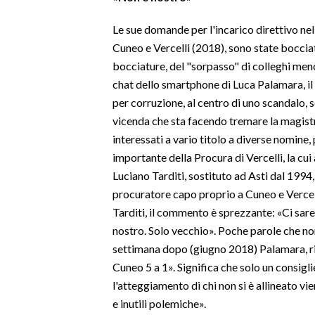
Le sue domande per l'incarico direttivo nell
INFO AZIENDE
Cuneo e Vercelli (2018), sono state boccia
ABBONATI
bocciature, del "sorpasso" di colleghi meno 
ANNUNCI
chat dello smartphone di Luca Palamara, il
NECROLOGI
per corruzione, al centro di uno scandalo, 
PUBBLICITÀ
vicenda che sta facendo tremare la magistra
SPIAGGE
interessati a vario titolo a diverse nomine
importante della Procura di Vercelli, la cu
STORE
Luciano Tarditi, sostituto ad Asti dal 199
procuratore capo proprio a Cuneo e Vercell
Tarditi, il commento è sprezzante: «Ci sa
nostro. Solo vecchio». Poche parole che n
settimana dopo (giugno 2018) Palamara, ris
Cuneo 5 a 1». Significa che solo un consigli
l'atteggiamento di chi non si è allineato vi
e inutili polemiche».