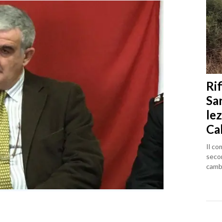
Rif
Sa
lez
Ca
Il co
seco
cambi