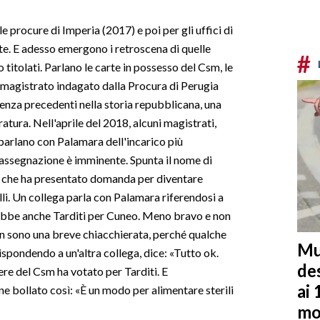
e procure di Imperia (2017) e poi per gli uffici di
te. E adesso emergono i retroscena di quelle
#
titolati. Parlano le carte in possesso del Csm, le
 magistrato indagato dalla Procura di Perugia
senza precedenti nella storia repubblicana, una
tura. Nell'aprile del 2018, alcuni magistrati,
, parlano con Palamara dell'incarico più
i assegnazione è imminente. Spunta il nome di
4, che ha presentato domanda per diventare
i. Un collega parla con Palamara riferendosi a
rebbe anche Tarditi per Cuneo. Meno bravo e non
on sono una breve chiacchierata, perché qualche
Mu
pondendo a un'altra collega, dice: «Tutto ok.
de
ere del Csm ha votato per Tarditi. E
ai 
ene bollato così: «È un modo per alimentare sterili
mo