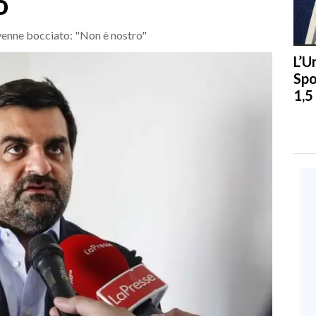
o
 venne bocciato: "Non è nostro"
L’U
Spo
1,5