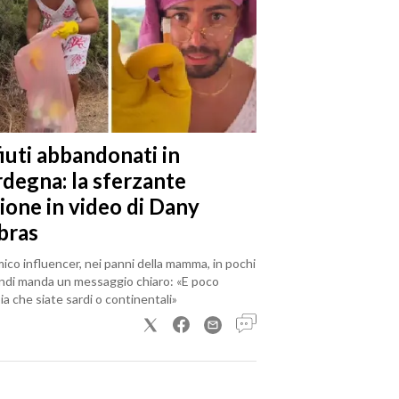
iuti abbandonati in
rdegna: la sferzante
ione in video di Dany
bras
mico influencer, nei panni della mamma, in pochi
ndi manda un messaggio chiaro: «E poco
a che siate sardi o continentali»