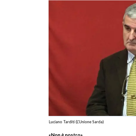
SPETTACOLI
GOSSIP
SALUTE
SARDEGNA TURISMO
SARDI NEL MONDO
NOTIZIE
EVENTI
#CARAUNIONE
3 MINUTI CON
Luciano Tarditi (L'Unione Sarda)
INSULARITÀ
«Non è nostro»