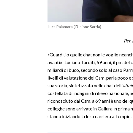
LAVORO
BANDI
Luca Palamara (L'Unione Sarda)
SPORT IN SARDEGNA
Per 
SPORT
«Guardi, io quelle chat non le voglio neanc
RISULTATI E CLASSIFICHE
avanti»: Luciano Tarditi, 69 anni, il pm del
CALCIO
miliardi di buco, secondo solo al caso Parm
CALCIO REGIONALE
livelli di valutazione del Csm, parla poco e
BASKET
sua storia, sintetizzata nelle chat dell'
affai
VOLLEY
costellata di indagini di rilievo nazionale
MOTORI
riconosciuto dal Csm, a 69 anni è uno dei q
colleghe sono arrivate in Gallura in prima
TENNIS
stanno iniziando la loro carriera a Tempio. 
ALTRI SPORT
CULTURA