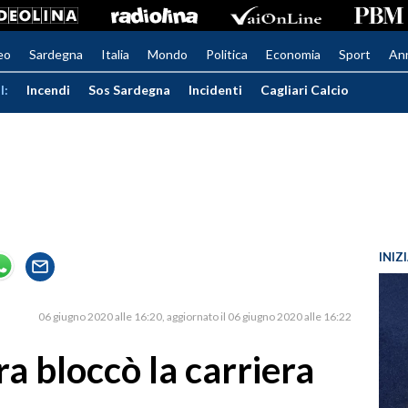
eo
Sardegna
Italia
Mondo
Politica
Economia
Sport
An
I:
Incendi
Sos Sardegna
Incidenti
Cagliari Calcio
INIZ
06 giugno 2020 alle 16:20
aggiornato il 06 giugno 2020 alle 16:22
 bloccò la carriera