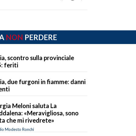
A
NON
PERDERE
ia, scontro sulla provinciale
: feriti
ia, due furgoni in fiamme: danni
enti
rgia Meloni saluta La
dalena: «Meravigliosa, sono
ta che mi rivedrete»
dio Modesto Ronchi