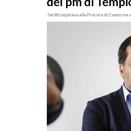
del pm di Tempi
MEDIO CAMPIDANO
ORISTANO E PROVINCIA
Tarditi aspirava alla Procura di Cuneo ma
SASSARI E PROVINCIA
GALLURA
NUORO E PROVINCIA
OGLIASTRA
AGENDA
CRONACA
ITALIA
MONDO
POLITICA
ECONOMIA
SERVIZI ALLE IMPRESE