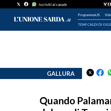
Iscriviti al canale
ProgrammaUS
Vid
TEMI CALDI DI OGG
METEO
COMUNI AL VOTO
VIDEO
FOTO
GALLURA
CRONACA SARDEGNA
CAGLIARI
Quando Palamara
PROVINCIA DI CAGLIARI
SULCIS IGLESIENTE