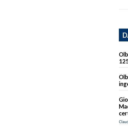
D
Olb
125
Olb
ing
Gio
Mad
cer
Clau