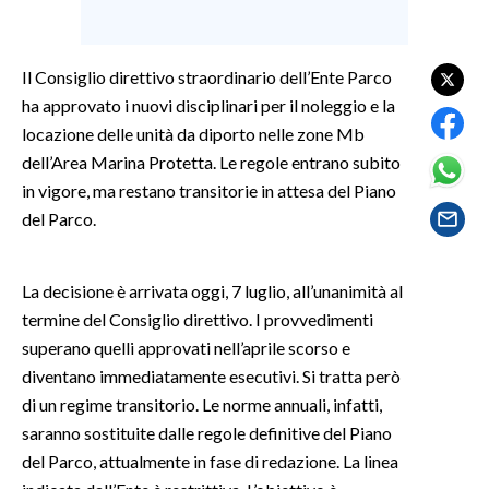
SPETTACOLI
Il Consiglio direttivo straordinario dell’Ente Parco
GOSSIP
ha approvato i nuovi disciplinari per il noleggio e la
locazione delle unità da diporto nelle zone Mb
SALUTE
dell’Area Marina Protetta. Le regole entrano subito
in vigore, ma restano transitorie in attesa del Piano
SARDEGNA TURISMO
del Parco.
SARDI NEL MONDO
La decisione è arrivata oggi, 7 luglio, all’unanimità al
NOTIZIE
termine del Consiglio direttivo. I provvedimenti
EVENTI
superano quelli approvati nell’aprile scorso e
diventano immediatamente esecutivi. Si tratta però
#CARAUNIONE
di un regime transitorio. Le norme annuali, infatti,
3 MINUTI CON
saranno sostituite dalle regole definitive del Piano
del Parco, attualmente in fase di redazione. La linea
INSULARITÀ