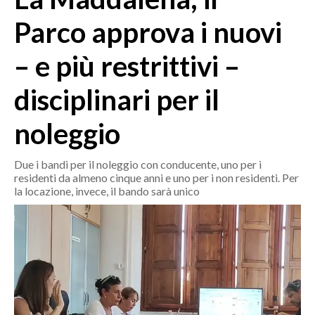
MEDIO CAMPIDANO
Parco approva i nuovi
ORISTANO E PROVINCIA
SASSARI E PROVINCIA
– e più restrittivi –
GALLURA
disciplinari per il
NUORO E PROVINCIA
OGLIASTRA
noleggio
AGENDA
Due i bandi per il noleggio con conducente, uno per i
CRONACA
residenti da almeno cinque anni e uno per i non residenti. Per
ITALIA
la locazione, invece, il bando sarà unico
MONDO
POLITICA
ECONOMIA
SERVIZI ALLE IMPRESE