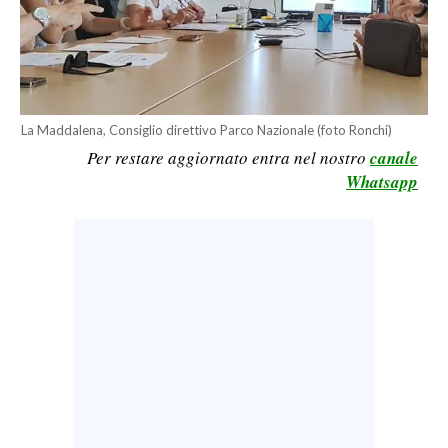
LAVORO
BANDI
SPORT IN SARDEGNA
La Maddalena, Consiglio direttivo Parco Nazionale (foto Ronchi)
SPORT
Per restare aggiornato entra nel nostro
canale
Whatsapp
RISULTATI E CLASSIFICHE
CALCIO
CALCIO REGIONALE
BASKET
VOLLEY
MOTORI
TENNIS
ALTRI SPORT
CULTURA