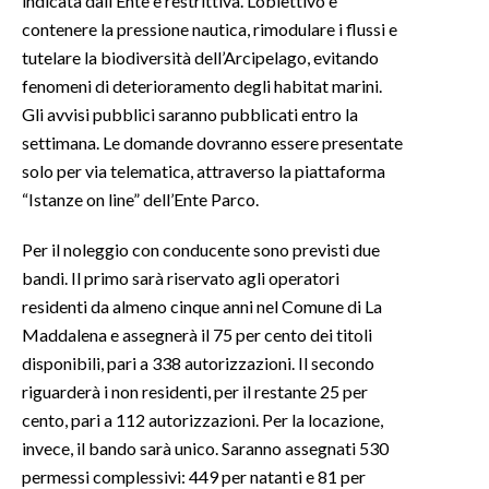
indicata dall’Ente è restrittiva. L’obiettivo è
contenere la pressione nautica, rimodulare i flussi e
INFO AZIENDE
tutelare la biodiversità dell’Arcipelago, evitando
ABBONATI
fenomeni di deterioramento degli habitat marini.
Gli avvisi pubblici saranno pubblicati entro la
ANNUNCI
settimana. Le domande dovranno essere presentate
NECROLOGI
solo per via telematica, attraverso la piattaforma
PUBBLICITÀ
“Istanze on line” dell’Ente Parco.
SPIAGGE
STORE
Per il noleggio con conducente sono previsti due
bandi. Il primo sarà riservato agli operatori
residenti da almeno cinque anni nel Comune di La
Maddalena e assegnerà il 75 per cento dei titoli
disponibili, pari a 338 autorizzazioni. Il secondo
riguarderà i non residenti, per il restante 25 per
cento, pari a 112 autorizzazioni. Per la locazione,
invece, il bando sarà unico. Saranno assegnati 530
permessi complessivi: 449 per natanti e 81 per