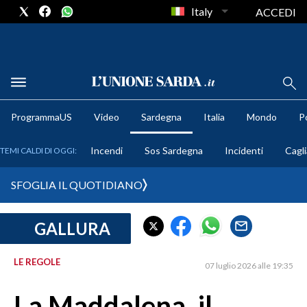
Italy
ACCEDI
METEO
ProgrammaUS
Video
Sardegna
Italia
Mondo
Po
COMUNI AL VOTO
Incendi
Sos Sardegna
Incidenti
Cagli
TEMI CALDI DI OGGI:
VIDEO
SFOGLIA IL QUOTIDIANO
FOTO
GALLURA
CRONACA SARDEGNA
CAGLIARI
LE REGOLE
07 luglio 2026 alle 19:35
PROVINCIA DI CAGLIARI
SULCIS IGLESIENTE
La Maddalena, il