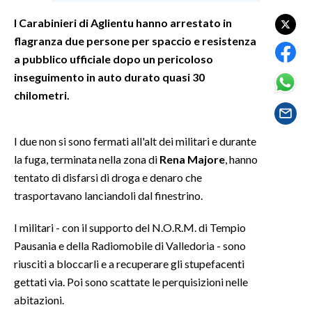
I Carabinieri di Aglientu hanno arrestato in
SPETTACOLI
flagranza due persone per spaccio e resistenza
a pubblico ufficiale dopo un pericoloso
GOSSIP
inseguimento in auto durato quasi 30
chilometri.
SALUTE
SARDEGNA TURISMO
I due non si sono fermati all'alt dei militari e durante
la fuga, terminata nella zona di
Rena Majore
, hanno
SARDI NEL MONDO
tentato di disfarsi di droga e denaro che
NOTIZIE
trasportavano lanciandoli dal finestrino.
EVENTI
I militari - con il supporto del N.O.R.M. di Tempio
#CARAUNIONE
Pausania e della Radiomobile di Valledoria - sono
riusciti a bloccarli e a recuperare gli stupefacenti
3 MINUTI CON
gettati via. Poi sono scattate le perquisizioni nelle
abitazioni.
INSULARITÀ