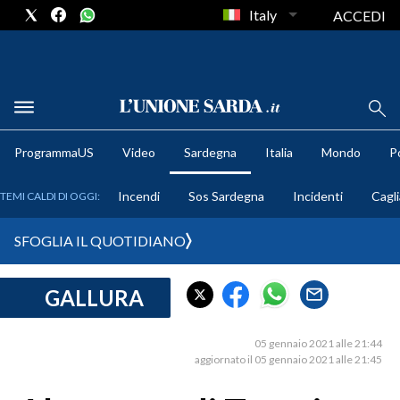
Italy
ACCEDI
METEO
ProgrammaUS
Video
Sardegna
Italia
Mondo
Po
COMUNI AL VOTO
Incendi
Sos Sardegna
Incidenti
Cagli
TEMI CALDI DI OGGI:
VIDEO
SFOGLIA IL QUOTIDIANO
FOTO
GALLURA
CRONACA SARDEGNA
CAGLIARI
05 gennaio 2021 alle 21:44
PROVINCIA DI CAGLIARI
aggiornato il 05 gennaio 2021 alle 21:45
SULCIS IGLESIENTE