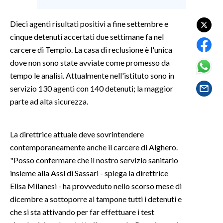
SPETTACOLI
Dieci agenti risultati positivi a fine settembre e
cinque detenuti accertati due settimane fa nel
GOSSIP
carcere di Tempio. La casa di reclusione è l'unica
dove non sono state avviate come promesso da
SALUTE
tempo le analisi. Attualmente nell'istituto sono in
servizio 130 agenti con 140 detenuti; la maggior
SARDEGNA TURISMO
parte ad alta sicurezza.
SARDI NEL MONDO
NOTIZIE
La direttrice attuale deve sovrintendere
contemporaneamente anche il carcere di Alghero.
EVENTI
"Posso confermare che il nostro servizio sanitario
#CARAUNIONE
insieme alla Assl di Sassari - spiega la direttrice
Elisa Milanesi - ha provveduto nello scorso mese di
3 MINUTI CON
dicembre a sottoporre al tampone tutti i detenuti e
che si sta attivando per far effettuare i test
INSULARITÀ