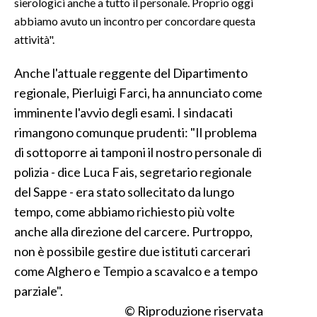
sierologici anche a tutto il personale. Proprio oggi
abbiamo avuto un incontro per concordare questa
INFO AZIENDE
attività".
ABBONATI
Anche l'attuale reggente del Dipartimento
ANNUNCI
regionale, Pierluigi Farci, ha annunciato come
NECROLOGI
imminente l'avvio degli esami. I sindacati
PUBBLICITÀ
rimangono comunque prudenti: "Il problema
SPIAGGE
di sottoporre ai tamponi il nostro personale di
STORE
polizia - dice Luca Fais, segretario regionale
del Sappe - era stato sollecitato da lungo
tempo, come abbiamo richiesto più volte
anche alla direzione del carcere. Purtroppo,
non è possibile gestire due istituti carcerari
come Alghero e Tempio a scavalco e a tempo
parziale".
© Riproduzione riservata