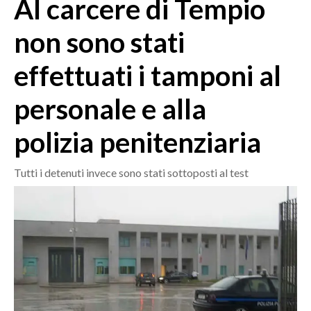
Al carcere di Tempio
MEDIO CAMPIDANO
ORISTANO E PROVINCIA
non sono stati
SASSARI E PROVINCIA
effettuati i tamponi al
GALLURA
NUORO E PROVINCIA
personale e alla
OGLIASTRA
AGENDA
polizia penitenziaria
CRONACA
Tutti i detenuti invece sono stati sottoposti al test
ITALIA
MONDO
POLITICA
ECONOMIA
SERVIZI ALLE IMPRESE