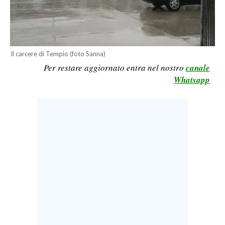
LAVORO
BANDI
SPORT IN SARDEGNA
Il carcere di Tempio (foto Sanna)
Per restare aggiornato entra nel nostro
canale
SPORT
Whatsapp
RISULTATI E CLASSIFICHE
CALCIO
CALCIO REGIONALE
BASKET
VOLLEY
MOTORI
TENNIS
ALTRI SPORT
CULTURA