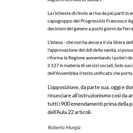
La richiesta di rinvio arriva da più parti in
SPETTACOLI
capogruppo dei Progressisti Francesco Agu
GOSSIP
decisioni del genere a pochi giorni da Fer
SALUTE
L'intesa - che non ha ancora il via libera d
l'approvazione del ddl della sanità, si poss
SARDEGNA TURISMO
riforma la Regione aumentando i poteri del 
il 127 in materia di servizi sociali. Solo s
SARDI NEL MONDO
dell'Assemblea il testo unificato che porta 
NOTIZIE
L'opposizione, da parte sua, oggi e do
EVENTI
rinunciare all'ostruzionismo così da arr
#CARAUNIONE
tutti i 900 emendamenti prima della p
dell'Aula 22 articoli.
3 MINUTI CON
Roberto Murgia
INSULARITÀ