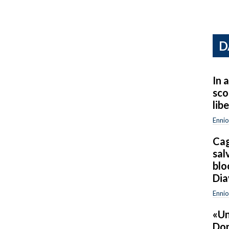
D
In a
sco
lib
Ennio
Cag
sal
blo
Dia
Ennio
«Un
Don