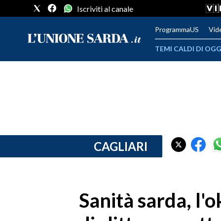
Iscriviti al canale
ProgrammaUS
Vid
TEMI CALDI DI OGG
METEO
COMUNI AL VOTO
VIDEO
FOTO
CAGLIARI
CRONACA SARDEGNA
CAGLIARI
Sanità sarda, l'o
PROVINCIA DI CAGLIARI
SULCIS IGLESIENTE