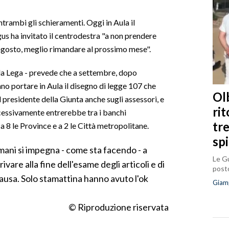
 entrambi gli schieramenti. Oggi in Aula il
s ha invitato il centrodestra "a non prendere
ragosto, meglio rimandare al prossimo mese".
ella Lega - prevede che a settembre, dopo
ano portare in Aula il disegno di legge 107 che
Olb
presidente della Giunta anche sugli assessori, e
ri
uccessivamente entrerebbe tra i banchi
tr
a 8 le Province e a 2 le Città metropolitane.
sp
mani si impegna - come sta facendo - a
Le Gu
ivare alla fine dell'esame degli articoli e di
posto
ausa. Solo stamattina hanno avuto l'ok
Giam
© Riproduzione riservata