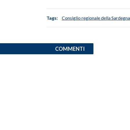
INFO AZIENDE
Tags:
Consiglio regionale della Sardegna
ABBONATI
ANNUNCI
NECROLOGI
COMMENTI
PUBBLICITÀ
SPIAGGE
STORE