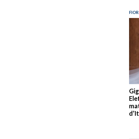
FIOR
Gig
Ele
mat
d’It