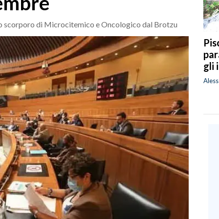
tembre
sullo scorporo di Microcitemico e Oncologico dal Brotzu
Pis
par
gli
Ales