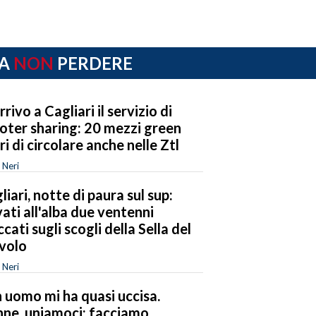
A
NON
PERDERE
rrivo a Cagliari il servizio di
oter sharing: 20 mezzi green
eri di circolare anche nelle Ztl
 Neri
liari, notte di paura sul sup:
vati all'alba due ventenni
ccati sugli scogli della Sella del
volo
 Neri
 uomo mi ha quasi uccisa.
ne, uniamoci: facciamo