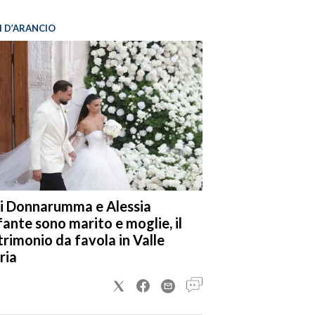
I D’ARANCIO
i Donnarumma e Alessia
fante sono marito e moglie, il
rimonio da favola in Valle
ria