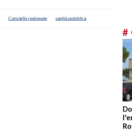
Consiglio regionale
sanità pubblica
#
Do
l'
Ro