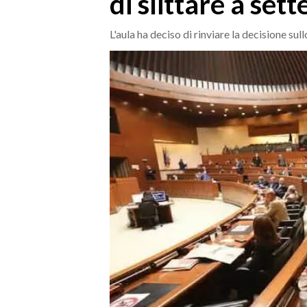
di slittare a set
MEDIO CAMPIDANO
ORISTANO E PROVINCIA
L'aula ha deciso di rinviare la decisione 
SASSARI E PROVINCIA
GALLURA
NUORO E PROVINCIA
OGLIASTRA
AGENDA
CRONACA
ITALIA
MONDO
POLITICA
ECONOMIA
SERVIZI ALLE IMPRESE