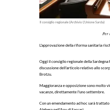
LAVORO
BANDI
Il consiglio regionale (Archivio L'Unione Sarda)
SPORT IN SARDEGNA
Per 
SPORT
L'approvazione della riforma sanitaria risch
RISULTATI E CLASSIFICHE
CALCIO
CALCIO REGIONALE
Oggi il consiglio regionale della Sardegna 
discussione dell'articolo relativo allo sc
BASKET
Brotzu.
VOLLEY
MOTORI
Maggioranza e opposizione sono molto vicin
TENNIS
vacanze, direttamente l'uno settembre.
ALTRI SPORT
Con un emendamento ad hoc sarà trattato 
CULTURA
Alghero nell'Aou di Sassari.