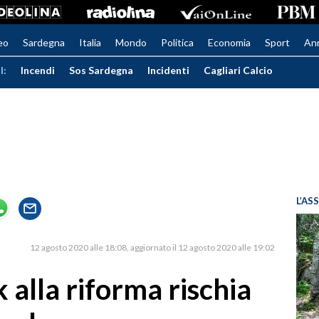
eo
Sardegna
Italia
Mondo
Politica
Economia
Sport
An
I:
Incendi
Sos Sardegna
Incidenti
Cagliari Calcio
L’AS
12 agosto 2020 alle 18:08
aggiornato il 12 agosto 2020 alle 19:02
k alla riforma rischia