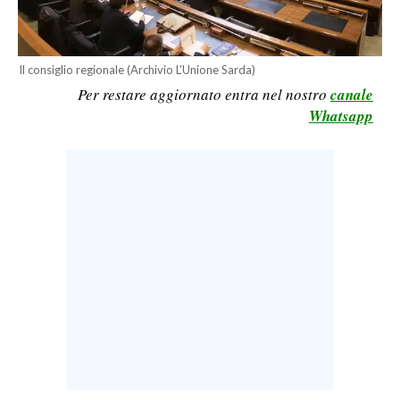
LAVORO
BANDI
Il consiglio regionale (Archivio L'Unione Sarda)
Per restare aggiornato entra nel nostro
canale
SPORT IN SARDEGNA
Whatsapp
SPORT
RISULTATI E CLASSIFICHE
CALCIO
CALCIO REGIONALE
BASKET
VOLLEY
MOTORI
TENNIS
ALTRI SPORT
CULTURA