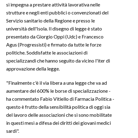
si impegna a prestare attività lavorativa nelle
strutture e negli enti pubblici o convenzionati del
INFO AZIENDE
Servizio sanitario della Regione e presso le
ABBONATI
università dell'Isola. Il disegno di legge è stato
ANNUNCI
presentato da Giorgio Oppi (Udc) e Francesco
NECROLOGI
Agus (Progressisti) e firmato da tutte le forze
PUBBLICITÀ
politiche. Soddisfatte le associazioni di
specializzandi che hanno seguito da vicino l'iter di
SPIAGGE
approvazione della legge.
STORE
"Finalmente c'è il via libera a una legge che va ad
aumentare del 600% le borse di specializzazione -
ha commentato Fabio Vitiello di Farmacia Politica -
questo è frutto della sensibilità politica di oggi sia
del lavoro delle associazioni che si sono mobilitate
in questi mesi a difesa dei diritti dei giovani medici
sardi".