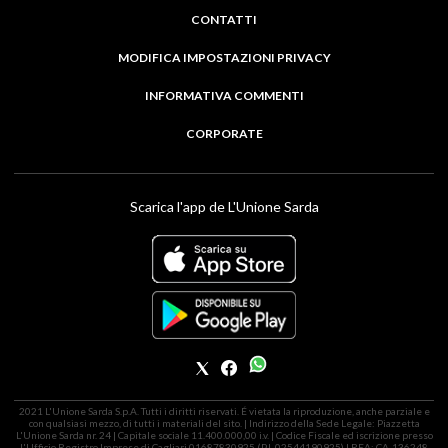
CONTATTI
MODIFICA IMPOSTAZIONI PRIVACY
INFORMATIVA COMMENTI
CORPORATE
Scarica l'app de L'Unione Sarda
2021 L'Unione Sarda S.p.A. Tutti i diritti riservati. É vietata la riproduzione, anche parziale e
con qualsiasi mezzo, di tutti i materiali del sito. | Indirizzo della Sede Legale: Piazzetta
L'Unione Sarda nr. 24 | Capitale sociale 11.400.000,00 i.v. | Codice Fiscale ed iscrizione presso
l'Ufficio Registro Imprese di Cagliari 01687830925 (P.I. 02544190925) | REA: CA-136248