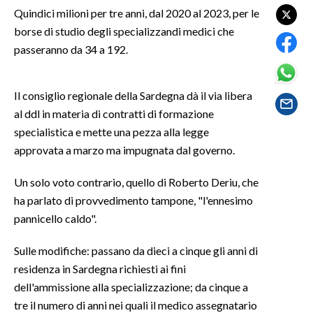
Quindici milioni per tre anni, dal 2020 al 2023, per le
borse di studio degli specializzandi medici che
SPETTACOLI
passeranno da 34 a 192.
GOSSIP
Il consiglio regionale della Sardegna dà il via libera
SALUTE
al ddl in materia di contratti di formazione
specialistica e mette una pezza alla legge
SARDEGNA TURISMO
approvata a marzo ma impugnata dal governo.
SARDI NEL MONDO
Un solo voto contrario, quello di Roberto Deriu, che
NOTIZIE
ha parlato di provvedimento tampone, "l'ennesimo
EVENTI
pannicello caldo".
#CARAUNIONE
Sulle modifiche: passano da dieci a cinque gli anni di
residenza in Sardegna richiesti ai fini
3 MINUTI CON
dell'ammissione alla specializzazione; da cinque a
tre il numero di anni nei quali il medico assegnatario
INSULARITÀ