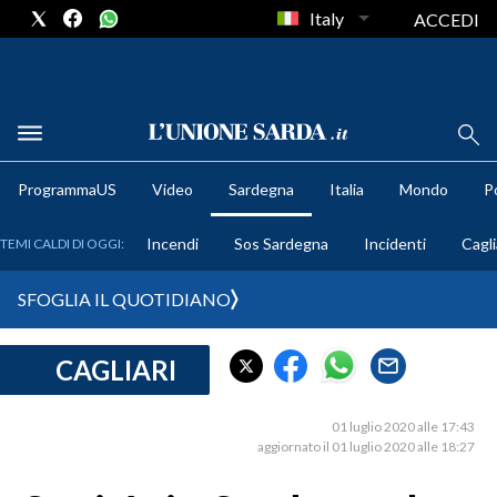
Italy
ACCEDI
METEO
ProgrammaUS
Video
Sardegna
Italia
Mondo
Po
COMUNI AL VOTO
Incendi
Sos Sardegna
Incidenti
Cagli
TEMI CALDI DI OGGI:
VIDEO
SFOGLIA IL QUOTIDIANO
FOTO
CAGLIARI
CRONACA SARDEGNA
CAGLIARI
01 luglio 2020 alle 17:43
PROVINCIA DI CAGLIARI
aggiornato il 01 luglio 2020 alle 18:27
SULCIS IGLESIENTE