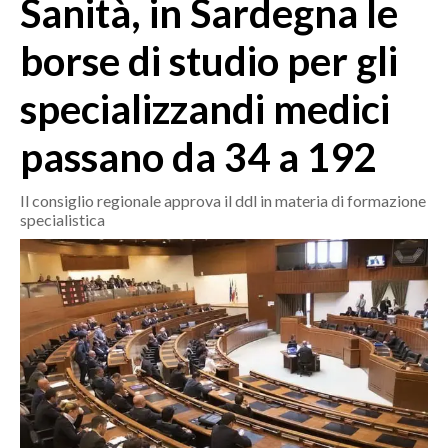
Sanità, in Sardegna le
MEDIO CAMPIDANO
ORISTANO E PROVINCIA
borse di studio per gli
SASSARI E PROVINCIA
specializzandi medici
GALLURA
NUORO E PROVINCIA
passano da 34 a 192
OGLIASTRA
AGENDA
Il consiglio regionale approva il ddl in materia di formazione
specialistica
CRONACA
ITALIA
MONDO
POLITICA
ECONOMIA
SERVIZI ALLE IMPRESE