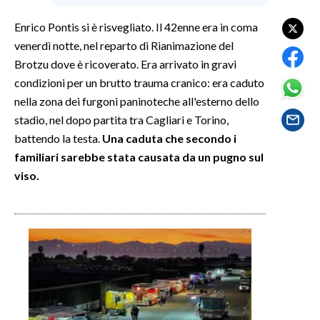
Enrico Pontis si è risvegliato. Il 42enne era in coma
SPETTACOLI
venerdì notte, nel reparto di Rianimazione del
Brotzu dove è ricoverato. Era arrivato in gravi
GOSSIP
condizioni per un brutto trauma cranico: era caduto
SALUTE
nella zona dei furgoni paninoteche all'esterno dello
stadio, nel dopo partita tra Cagliari e Torino,
SARDEGNA TURISMO
battendo la testa.
Una caduta che secondo i
familiari sarebbe stata causata da un pugno sul
SARDI NEL MONDO
viso.
NOTIZIE
EVENTI
#CARAUNIONE
3 MINUTI CON
INSULARITÀ