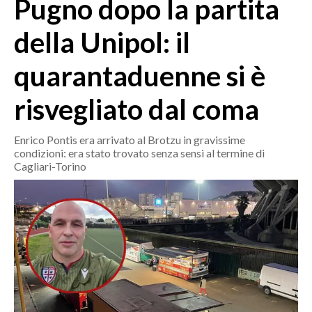
Pugno dopo la partita
MEDIO CAMPIDANO
ORISTANO E PROVINCIA
della Unipol: il
SASSARI E PROVINCIA
quarantaduenne si è
GALLURA
NUORO E PROVINCIA
risvegliato dal coma
OGLIASTRA
AGENDA
Enrico Pontis era arrivato al Brotzu in gravissime
condizioni: era stato trovato senza sensi al termine di
CRONACA
Cagliari-Torino
ITALIA
MONDO
POLITICA
ECONOMIA
SERVIZI ALLE IMPRESE