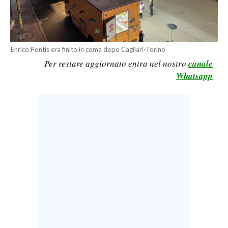
LAVORO
BANDI
Enrico Pontis era finito in coma dopo Cagliari-Torino
SPORT IN SARDEGNA
Per restare aggiornato entra nel nostro
canale
Whatsapp
SPORT
RISULTATI E CLASSIFICHE
CALCIO
CALCIO REGIONALE
BASKET
VOLLEY
MOTORI
TENNIS
ALTRI SPORT
CULTURA