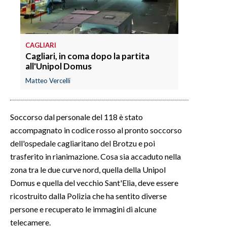
INFO AZIENDE
ABBONATI
CAGLIARI
ANNUNCI
Cagliari, in coma dopo la partita
all'Unipol Domus
NECROLOGI
Matteo Vercelli
PUBBLICITÀ
SPIAGGE
STORE
Soccorso dal personale del 118 è stato
accompagnato in codice rosso al pronto soccorso
dell'ospedale cagliaritano del Brotzu e poi
trasferito in rianimazione. Cosa sia accaduto nella
zona tra le due curve nord, quella della Unipol
Domus e quella del vecchio Sant'Elia, deve essere
ricostruito dalla Polizia che ha sentito diverse
persone e recuperato le immagini di alcune
telecamere.