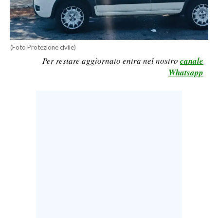
LAVORO
BANDI
(Foto Protezione civile)
SPORT IN SARDEGNA
Per restare aggiornato entra nel nostro
canale
Whatsapp
SPORT
RISULTATI E CLASSIFICHE
CALCIO
CALCIO REGIONALE
BASKET
VOLLEY
MOTORI
TENNIS
ALTRI SPORT
CULTURA