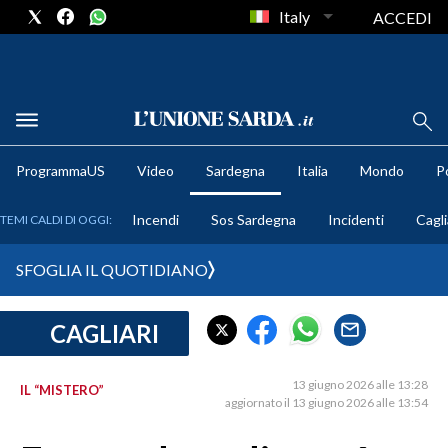
Italy
ACCEDI
METEO
ProgrammaUS
Video
Sardegna
Italia
Mondo
Po
COMUNI AL VOTO
Incendi
Sos Sardegna
Incidenti
Cagli
TEMI CALDI DI OGGI:
VIDEO
SFOGLIA IL QUOTIDIANO
FOTO
CAGLIARI
CRONACA SARDEGNA
CAGLIARI
13 giugno 2026 alle 13:28
IL “MISTERO”
PROVINCIA DI CAGLIARI
aggiornato il 13 giugno 2026 alle 13:54
SULCIS IGLESIENTE