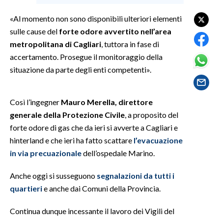
«Al momento non sono disponibili ulteriori elementi
SPETTACOLI
sulle cause del
forte odore avvertito nell’area
metropolitana di Cagliari
, tuttora in fase di
GOSSIP
accertamento. Prosegue il monitoraggio della
SALUTE
situazione da parte degli enti competenti».
SARDEGNA TURISMO
Così l’ingegner
Mauro Merella, direttore
generale della Protezione Civile
, a proposito del
SARDI NEL MONDO
forte odore di gas che da ieri si avverte a Cagliari e
NOTIZIE
hinterland e che ieri ha fatto scattare
l’evacuazione
EVENTI
in via precuazionale
dell’ospedale Marino.
#CARAUNIONE
Anche oggi si susseguono
segnalazioni da tutti i
quartieri
e anche dai Comuni della Provincia.
3 MINUTI CON
Continua dunque incessante il lavoro dei Vigili del
INSULARITÀ