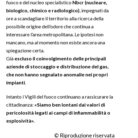
fuoco e del nucleo specialistico
Nbcr (nucleare,
biologico, chimico e radiologico)
, impegnati da
INFO AZIENDE
ore a scandagliare il territorio alla ricerca della
ABBONATI
possibile origine dell’odore che continua a
ANNUNCI
interessare l’area metropolitana. Le ipotesi non
NECROLOGI
mancano, ma al momento non esiste ancora una
spiegazione certa.
PUBBLICITÀ
Già
escluso il coinvolgimento delle principali
SPIAGGE
aziende di stoccaggio e distribuzione del gas,
STORE
che non hanno segnalato anomalie nei propri
impianti
.
Intanto i Vigili del fuoco continuano a rassicurare la
cittadinanza:
«Siamo ben lontani dai valori di
pericolosità legati ai campi di infiammabilità o
esplosività».
© Riproduzione riservata