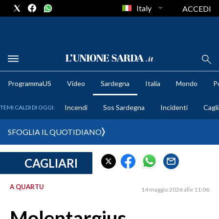
Italy
ACCEDI
METEO
ProgrammaUS
Video
Sardegna
Italia
Mondo
Po
COMUNI AL VOTO
Incendi
Sos Sardegna
Incidenti
Cagli
TEMI CALDI DI OGGI:
VIDEO
SFOGLIA IL QUOTIDIANO
FOTO
CAGLIARI
CRONACA SARDEGNA
CAGLIARI
A QUARTU
14 maggio 2026 alle 11:06
PROVINCIA DI CAGLIARI
SULCIS IGLESIENTE
Molentargius,