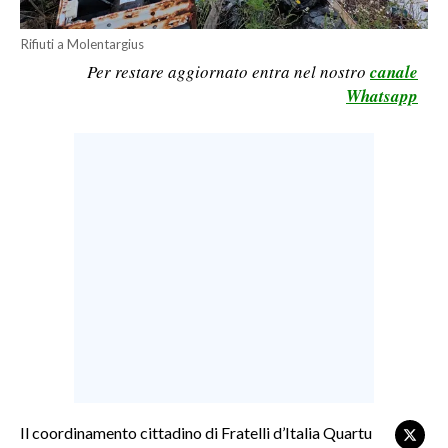
LAVORO
Rifiuti a Molentargius
BANDI
Per restare aggiornato entra nel nostro
canale
Whatsapp
SPORT IN SARDEGNA
SPORT
RISULTATI E CLASSIFICHE
CALCIO
CALCIO REGIONALE
BASKET
VOLLEY
MOTORI
TENNIS
ALTRI SPORT
Il coordinamento cittadino di Fratelli d’Italia Quartu
CULTURA