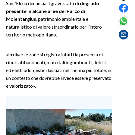
Sant’Elena denuncia il grave stato di
degrado
presente in alcune aree del Parco di
SPETTACOLI
Molentargius
, patrimonio ambientale e
naturalistico di valore straordinario per l’intero
GOSSIP
territorio metropolitano.
SALUTE
«In diverse zone si registra infatti la presenza di
SARDEGNA TURISMO
rifiuti abbandonati, materiali ingombranti, detriti
ed elettrodomestici lasciati nell’incuria più totale, in
SARDI NEL MONDO
un contesto che dovrebbe invece essere preservato
NOTIZIE
e valorizzato».
EVENTI
#CARAUNIONE
3 MINUTI CON
INSULARITÀ