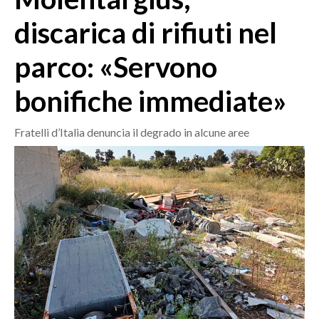
MEDIO CAMPIDANO
discarica di rifiuti nel
ORISTANO E PROVINCIA
SASSARI E PROVINCIA
parco: «Servono
GALLURA
bonifiche immediate»
NUORO E PROVINCIA
OGLIASTRA
Fratelli d’Italia denuncia il degrado in alcune aree
AGENDA
CRONACA
ITALIA
MONDO
POLITICA
ECONOMIA
SERVIZI ALLE IMPRESE