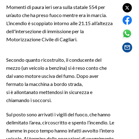
Momenti di paura ieri sera sulla statale 554 per
SPETTACOLI
un’auto che ha preso fuoco mentre era in marcia.
L’incendio è scoppiato intorno alle 21.15 all’altezza
GOSSIP
dell'intersezione di immissione per la
Motorizzazione Civile di Cagliari.
SALUTE
SARDEGNA TURISMO
Secondo quanto ricostruito, il conducente del
mezzo (un veicolo a benzina) si è reso conto che
SARDI NEL MONDO
dal vano motore usciva del fumo. Dopo aver
NOTIZIE
fermato la macchina a bordo strada,
si è allontanato mettendosi in sicurezza e
EVENTI
chiamando i soccorsi.
#CARAUNIONE
Sul posto sono arrivati i vigili del fuoco, che hanno
delimitato l’area, circoscritto e spento l’incendio. Le
3 MINUTI CON
fiamme in poco tempo hanno infatti avvolto l’intero
INSULARITÀ
veicolo. Al termine delle operazioni di spegnimento,