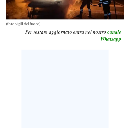
LAVORO
BANDI
(foto vigili del fuoco)
SPORT IN SARDEGNA
Per restare aggiornato entra nel nostro
canale
Whatsapp
SPORT
RISULTATI E CLASSIFICHE
CALCIO
CALCIO REGIONALE
BASKET
VOLLEY
MOTORI
TENNIS
ALTRI SPORT
CULTURA