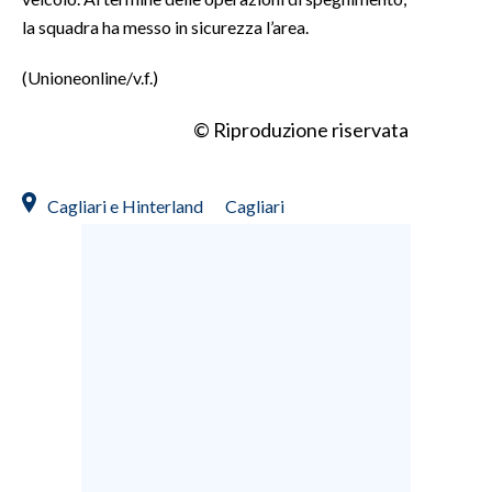
la squadra ha messo in sicurezza l’area.
INFO AZIENDE
(Unioneonline/v.f.)
ABBONATI
ANNUNCI
© Riproduzione riservata
NECROLOGI
PUBBLICITÀ
Cagliari e Hinterland
Cagliari
SPIAGGE
STORE