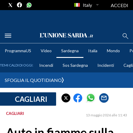
Italy
ACCEDI
METEO
ProgrammaUS
Video
Sardegna
Italia
Mondo
Po
COMUNI AL VOTO
Incendi
Sos Sardegna
Incidenti
Cagli
TEMI CALDI DI OGGI:
VIDEO
SFOGLIA IL QUOTIDIANO
FOTO
CAGLIARI
CRONACA SARDEGNA
CAGLIARI
CAGLIARI
13 maggio 2026 alle 11:43
PROVINCIA DI CAGLIARI
SULCIS IGLESIENTE
Auto in fiamme sulla