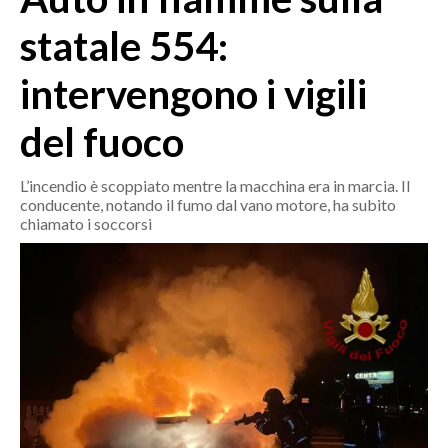
MEDIO CAMPIDANO
statale 554:
ORISTANO E PROVINCIA
SASSARI E PROVINCIA
intervengono i vigili
GALLURA
del fuoco
NUORO E PROVINCIA
OGLIASTRA
L’incendio è scoppiato mentre la macchina era in marcia. Il
AGENDA
conducente, notando il fumo dal vano motore, ha subito
chiamato i soccorsi
CRONACA
ITALIA
MONDO
POLITICA
ECONOMIA
SERVIZI ALLE IMPRESE