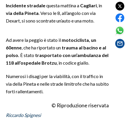
Incidente stradale
questa mattina a
Cagliari
, in
via della Pineta
. Verso le 8, all’angolo con via
SPETTACOLI
Dexart, si sono scontrate un’auto e una moto.
GOSSIP
Ad avere la peggio è stato il
motociclista, un
SALUTE
60enne
, che ha riportato un
trauma al bacino e al
polso.
È stato
trasportato con un’ambulanza del
SARDEGNA TURISMO
118 all’ospedale Brotzu
, in codice giallo.
SARDI NEL MONDO
Numerosi i disagi per la viabilità, con il traffico in
NOTIZIE
via della Pineta e nelle strade limitrofe che ha subito
EVENTI
forti rallentamenti.
#CARAUNIONE
© Riproduzione riservata
Riccardo Spignesi
3 MINUTI CON
INSULARITÀ