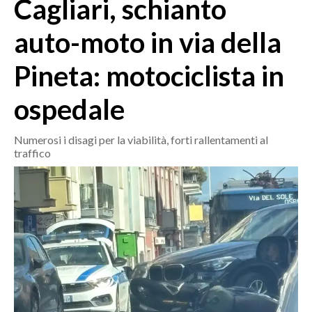
Cagliari, schianto
MEDIO CAMPIDANO
ORISTANO E PROVINCIA
auto-moto in via della
SASSARI E PROVINCIA
Pineta: motociclista in
GALLURA
NUORO E PROVINCIA
ospedale
OGLIASTRA
AGENDA
Numerosi i disagi per la viabilità, forti rallentamenti al
traffico
CRONACA
ITALIA
MONDO
POLITICA
ECONOMIA
SERVIZI ALLE IMPRESE