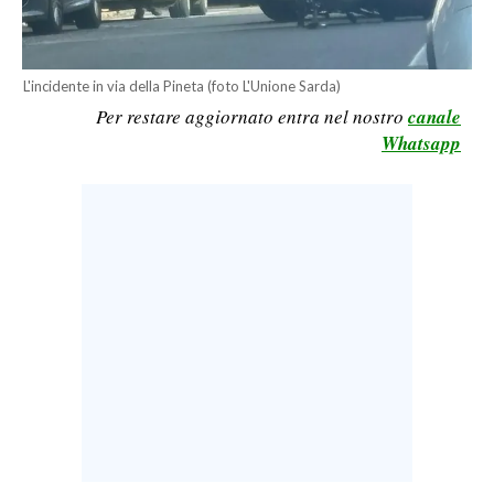
LAVORO
BANDI
L'incidente in via della Pineta (foto L'Unione Sarda)
Per restare aggiornato entra nel nostro
canale
SPORT IN SARDEGNA
Whatsapp
SPORT
RISULTATI E CLASSIFICHE
CALCIO
CALCIO REGIONALE
BASKET
VOLLEY
MOTORI
TENNIS
ALTRI SPORT
CULTURA