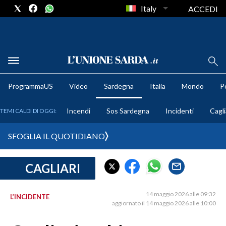
Italy
ACCEDI
METEO
ProgrammaUS
Video
Sardegna
Italia
Mondo
Po
COMUNI AL VOTO
Incendi
Sos Sardegna
Incidenti
Cagli
TEMI CALDI DI OGGI:
VIDEO
SFOGLIA IL QUOTIDIANO
FOTO
CAGLIARI
CRONACA SARDEGNA
CAGLIARI
14 maggio 2026 alle 09:32
L’INCIDENTE
PROVINCIA DI CAGLIARI
aggiornato il 14 maggio 2026 alle 10:00
SULCIS IGLESIENTE