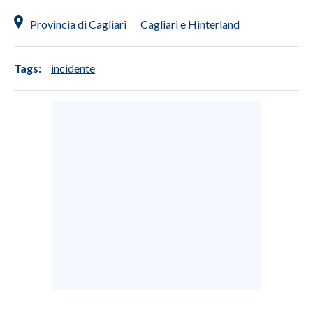
Provincia di Cagliari
Cagliari e Hinterland
INFO AZIENDE
ABBONATI
Tags:
incidente
ANNUNCI
NECROLOGI
PUBBLICITÀ
SPIAGGE
STORE