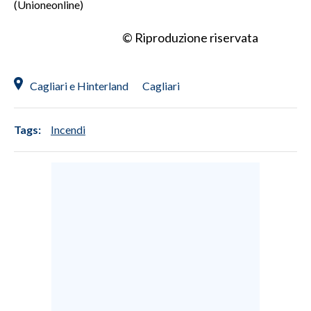
(Unioneonline)
INFO AZIENDE
© Riproduzione riservata
ABBONATI
ANNUNCI
Cagliari e Hinterland
Cagliari
NECROLOGI
PUBBLICITÀ
Tags:
Incendi
SPIAGGE
STORE