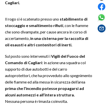
Cagliari.
SPETTACOLI
Il rogo si è scatenato presso uno
stabilimento di
GOSSIP
stoccaggio e smaltimento rifiuti
, con le fiamme
che sono divampate, per cause ancora in corso di
SALUTE
accertamento,
in una cisterna per la raccolta di
oli esausti e altri contenitori di inerti.
SARDEGNA TURISMO
Sul posto sono intervenuti i
Vigili del Fuoco del
SARDI NEL MONDO
Comando di Cagliari
: in azione una squadra col
NOTIZIE
supporto di due autobotti e del carro
EVENTI
autoprotettori, che ha provveduto allo spegnimento
delle fiamme ed alla messa in sicurezza dell’area
#CARAUNIONE
prima che l’incendio potesse propagarsi ad
alcuni automezzi e all’intera struttura.
3 MINUTI CON
Nessuna persona è rimasta coinvolta.
INSULARITÀ