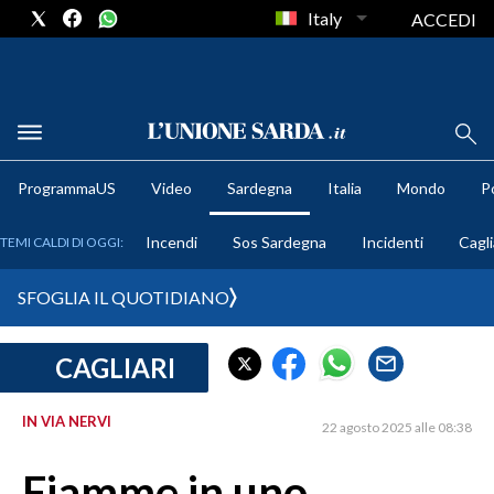
Italy
ACCEDI
METEO
ProgrammaUS
Video
Sardegna
Italia
Mondo
Po
COMUNI AL VOTO
Incendi
Sos Sardegna
Incidenti
Cagli
TEMI CALDI DI OGGI:
VIDEO
SFOGLIA IL QUOTIDIANO
FOTO
CAGLIARI
CRONACA SARDEGNA
CAGLIARI
IN VIA NERVI
22 agosto 2025 alle 08:38
PROVINCIA DI CAGLIARI
SULCIS IGLESIENTE
Fiamme in uno