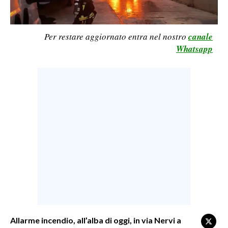
LAVORO
BANDI
Per restare aggiornato entra nel nostro
canale
Whatsapp
SPORT IN SARDEGNA
SPORT
RISULTATI E CLASSIFICHE
CALCIO
CALCIO REGIONALE
BASKET
VOLLEY
MOTORI
TENNIS
ALTRI SPORT
Allarme incendio, all’alba di oggi, in via Nervi a
CULTURA