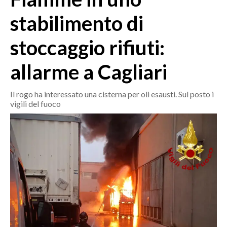
MEDIO CAMPIDANO
stabilimento di
ORISTANO E PROVINCIA
SASSARI E PROVINCIA
stoccaggio rifiuti:
GALLURA
allarme a Cagliari
NUORO E PROVINCIA
OGLIASTRA
Il rogo ha interessato una cisterna per oli esausti. Sul posto i
AGENDA
vigili del fuoco
CRONACA
ITALIA
MONDO
POLITICA
ECONOMIA
SERVIZI ALLE IMPRESE