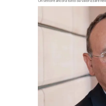
Un settore ancora tutto da valorizzare nell
MEDIO CAMPIDANO
ORISTANO E PROVINCIA
SASSARI E PROVINCIA
GALLURA
NUORO E PROVINCIA
OGLIASTRA
AGENDA
CRONACA
ITALIA
MONDO
POLITICA
ECONOMIA
SERVIZI ALLE IMPRESE