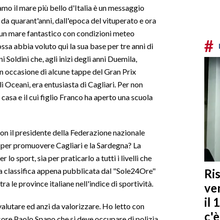
mo il mare più bello d'Italia è un messaggio
 da quarant'anni, dall'epoca del vituperato e ora
 un mare fantastico con condizioni meteo
#
ssa abbia voluto qui la sua base per tre anni di
 Soldini che, agli inizi degli anni Duemila,
n occasione di alcune tappe del Gran Prix
li Oceani, era entusiasta di Cagliari. Per non
i casa e il cui figlio Franco ha aperto una scuola
con il presidente della Federazione nazionale
per promuovere Cagliari e la Sardegna? La
lo sport, sia per praticarlo a tutti i livelli che
a classifica appena pubblicata dal "Sole24Ore"
Ris
a le province italiane nell'indice di sportività.
ven
il 
alutare ed anzi da valorizzare. Ho letto con
c'
ssore Paolo Spano che si deve occupare di polizia