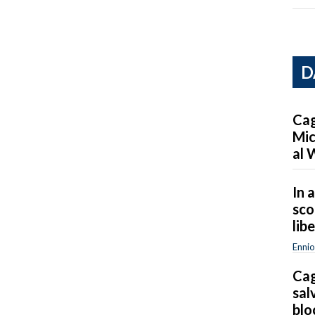
D
Cag
Mic
al 
In a
sco
lib
Ennio
Cag
sal
blo