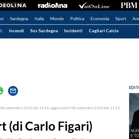
eo
Sardegna
Italia
Mondo
Politica
Economia
Sport
An
I:
Incendi
Sos Sardegna
Incidenti
Cagliari Calcio
EDIT
08 settembre 2019 alle 14:10
aggiornato il 08 settembre 2019 alle 11:21
t (di Carlo Figari)