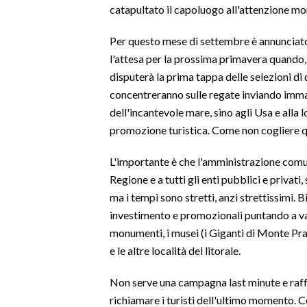
catapultato il capoluogo all'attenzione mo
SPETTACOLI
Per questo mese di settembre è annunciato 
l'attesa per la prossima primavera quando, 
GOSSIP
disputerà la prima tappa delle selezioni di q
concentreranno sulle regate inviando immagi
SALUTE
dell'incantevole mare, sino agli Usa e alla 
SARDEGNA TURISMO
promozione turistica. Come non cogliere qu
L'importante è che l'amministrazione comuna
SARDI NEL MONDO
Regione e a tutti gli enti pubblici e privat
NOTIZIE
ma i tempi sono stretti, anzi strettissimi.
EVENTI
investimento e promozionali puntando a val
monumenti, i musei (i Giganti di Monte Pr
#CARAUNIONE
e le altre località del litorale.
3 MINUTI CON
Non serve una campagna last minute e raffa
richiamare i turisti dell'ultimo momento. 
INSULARITÀ