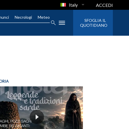
Italy
ACCEDI
nunci
Necrologi
Meteo
SFOGLIA IL
QUOTIDIANO
ORIA