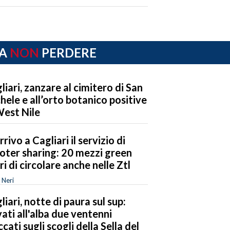
A
NON
PERDERE
liari, zanzare al cimitero di San
hele e all’orto botanico positive
West Nile
rrivo a Cagliari il servizio di
oter sharing: 20 mezzi green
eri di circolare anche nelle Ztl
 Neri
liari, notte di paura sul sup:
vati all'alba due ventenni
ccati sugli scogli della Sella del