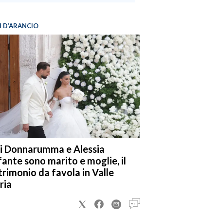
I D’ARANCIO
i Donnarumma e Alessia
fante sono marito e moglie, il
rimonio da favola in Valle
ria