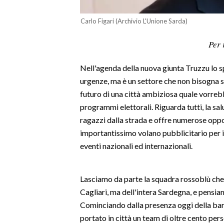
LAVORO
Carlo Figari (Archivio L'Unione Sarda)
BANDI
Per 
SPORT IN SARDEGNA
Nell'agenda della nuova giunta Truzzu lo sp
SPORT
urgenze, ma è un settore che non bisogna so
RISULTATI E CLASSIFICHE
futuro di una città ambiziosa quale vorreb
programmi elettorali. Riguarda tutti, la salut
CALCIO
ragazzi dalla strada e offre numerose oppor
CALCIO REGIONALE
importantissimo volano pubblicitario per i
BASKET
eventi nazionali ed internazionali.
VOLLEY
MOTORI
Lasciamo da parte la squadra rossoblù che
TENNIS
Cagliari, ma dell'intera Sardegna, e pensia
ALTRI SPORT
Cominciando dalla presenza oggi della ba
portato in città un team di oltre cento person
CULTURA