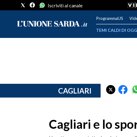
Iscriviti al canale
ProgrammaUS
Vid
TEMI CALDI DI OGG
METEO
COMUNI AL VOTO
VIDEO
FOTO
CAGLIARI
CRONACA SARDEGNA
CAGLIARI
Cagliari e lo spor
PROVINCIA DI CAGLIARI
SULCIS IGLESIENTE