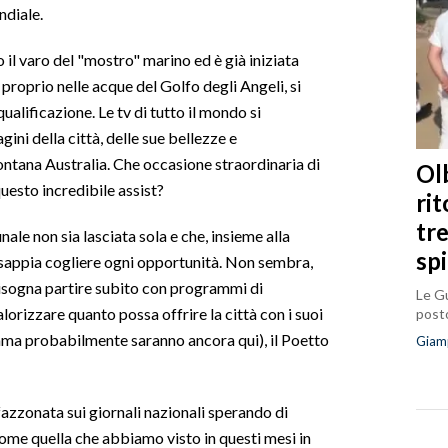
ndiale.
il varo del "mostro" marino ed è già iniziata
proprio nelle acque del Golfo degli Angeli, si
ualificazione. Le tv di tutto il mondo si
ni della città, delle sue bellezze e
lontana Australia. Che occasione straordinaria di
Olb
esto incredibile assist?
ri
tr
le non sia lasciata sola e che, insieme alla
sp
i, sappia cogliere ogni opportunità. Non sembra,
 Bisogna partire subito con programmi di
Le Gu
orizzare quanto possa offrire la città con i suoi
posto
ama probabilmente saranno ancora qui), il Poetto
Giam
zzonata sui giornali nazionali sperando di
Come quella che abbiamo visto in questi mesi in