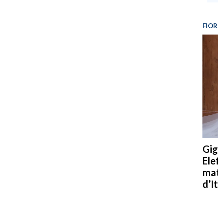
FIOR
Gig
Ele
mat
d’It