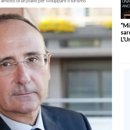
'ambito di un piano per sviluppare il turismo
“Mi
sar
L'U