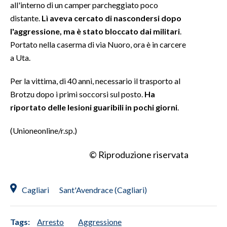
all'interno di un camper parcheggiato poco
distante.
Lì aveva cercato di nascondersi dopo
INFO AZIENDE
l'aggressione, ma è stato bloccato dai militari
.
ABBONATI
Portato nella caserma di via Nuoro, ora è in carcere
ANNUNCI
a Uta.
NECROLOGI
Per la vittima, di 40 anni, necessario il trasporto al
PUBBLICITÀ
Brotzu dopo i primi soccorsi sul posto.
Ha
SPIAGGE
riportato delle lesioni guaribili in pochi giorni
.
STORE
(Unioneonline/r.sp.)
© Riproduzione riservata
Cagliari
Sant'Avendrace (Cagliari)
Tags:
Arresto
Aggressione