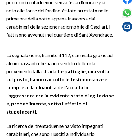
poco: un trentaduenne, senza fissa dimora e già
noto alle forze dell'ordine, è stato arrestato nelle
SPETTACOLI
prime ore della notte appena trascorsa dai
carabinieri della sezione radiomobile di Cagliari. I
GOSSIP
fatti sono avvenuti nel quartiere di Sant'Avendrace.
SALUTE
La segnalazione, tramite il 112, è arrivata grazie ad
SARDEGNA TURISMO
alcuni passanti che hanno sentito delle urla
provenienti dalla strada.
Le pattuglie, una volta
SARDI NEL MONDO
sul posto, hanno raccolto le testimonianze e
NOTIZIE
compreso la dinamica dell'accaduto:
EVENTI
l'aggressore era in evidente stato di agitazione
e, probabilmente, sotto l’effetto di
#CARAUNIONE
stupefacenti
.
3 MINUTI CON
La ricerca del trentaduenne ha visto impegnati i
carabinieri, che sono riusciti a individuarlo
INSULARITÀ