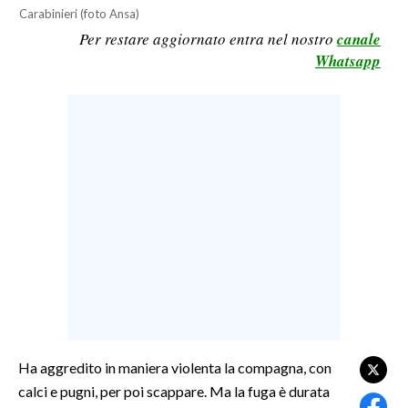
Carabinieri (foto Ansa)
LAVORO
Per restare aggiornato entra nel nostro
canale
BANDI
Whatsapp
SPORT IN SARDEGNA
SPORT
RISULTATI E CLASSIFICHE
CALCIO
CALCIO REGIONALE
BASKET
VOLLEY
MOTORI
TENNIS
ALTRI SPORT
Ha aggredito in maniera violenta la compagna, con
calci e pugni, per poi scappare. Ma la fuga è durata
CULTURA