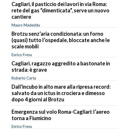
Cagliari, il pasticcio dei lavori in via Roma:
rete del gas “dimenticata”, serve un nuovo
cantiere
Mauro Madeddu
Brotzu senz’aria condizionata: un forno
(quasi) tutto l’ospedale, bloccate anche le
scale mobili
Enrico Fresu
Cagliari, ragazzo aggredito a bastonate in
strada: è grave
Roberto Carta
Dall'incubo in alto mare alla ripresa record:
salvato da un ictus in crociera e dimesso
dopo 4 giorni al Brotzu
Emergenza sul volo Roma-Cagliari: l’aereo
torna a Fiumicino
Enrico Fresu