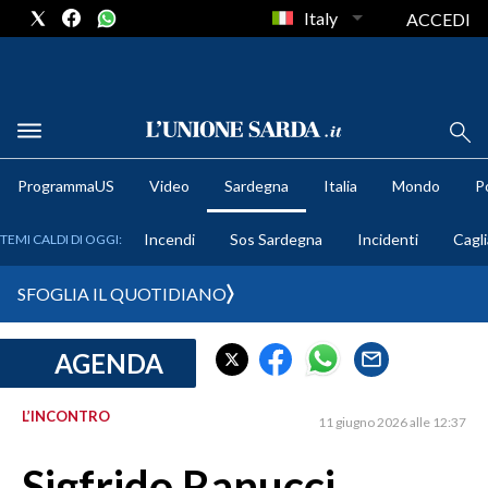
Italy
ACCEDI
METEO
ProgrammaUS
Video
Sardegna
Italia
Mondo
Po
COMUNI AL VOTO
Incendi
Sos Sardegna
Incidenti
Cagli
TEMI CALDI DI OGGI:
VIDEO
SFOGLIA IL QUOTIDIANO
FOTO
AGENDA
CRONACA SARDEGNA
CAGLIARI
L’INCONTRO
11 giugno 2026 alle 12:37
PROVINCIA DI CAGLIARI
SULCIS IGLESIENTE
Sigfrido Ranucci