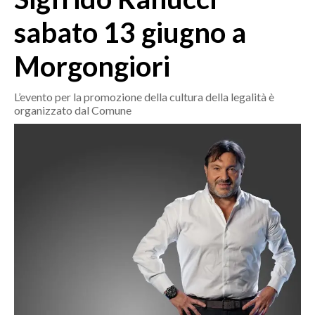
MEDIO CAMPIDANO
sabato 13 giugno a
ORISTANO E PROVINCIA
SASSARI E PROVINCIA
Morgongiori
GALLURA
NUORO E PROVINCIA
L’evento per la promozione della cultura della legalità è
organizzato dal Comune
OGLIASTRA
AGENDA
CRONACA
ITALIA
MONDO
POLITICA
ECONOMIA
SERVIZI ALLE IMPRESE