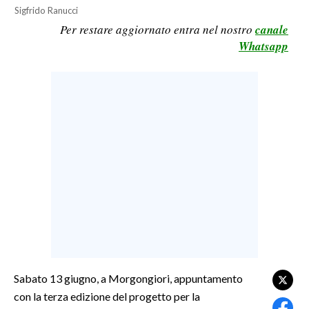
Sigfrido Ranucci
LAVORO
Per restare aggiornato entra nel nostro
canale
BANDI
Whatsapp
SPORT IN SARDEGNA
SPORT
RISULTATI E CLASSIFICHE
CALCIO
CALCIO REGIONALE
BASKET
VOLLEY
MOTORI
TENNIS
ALTRI SPORT
Sabato 13 giugno, a Morgongiori, appuntamento
con la terza edizione del progetto per la
CULTURA