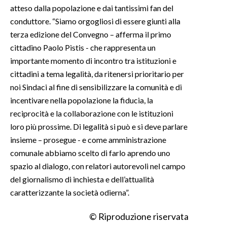
atteso dalla popolazione e dai tantissimi fan del
conduttore. “Siamo orgogliosi di essere giunti alla
INFO AZIENDE
terza edizione del Convegno – afferma il primo
ABBONATI
cittadino Paolo Pistis - che rappresenta un
ANNUNCI
importante momento di incontro tra istituzioni e
NECROLOGI
cittadini a tema legalità, da ritenersi prioritario per
PUBBLICITÀ
noi Sindaci al fine di sensibilizzare la comunità e di
SPIAGGE
incentivare nella popolazione la fiducia, la
reciprocità e la collaborazione con le istituzioni
STORE
loro più prossime. Di legalità si può e si deve parlare
insieme – prosegue - e come amministrazione
comunale abbiamo scelto di farlo aprendo uno
spazio al dialogo, con relatori autorevoli nel campo
del giornalismo di inchiesta e dell’attualità
caratterizzante la società odierna”.
© Riproduzione riservata