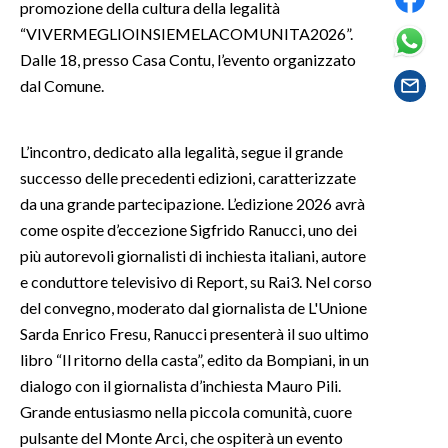
promozione della cultura della legalità
“VIVERMEGLIOINSIEMELACOMUNITA2026”.
SPETTACOLI
Dalle 18, presso Casa Contu, l’evento organizzato
dal Comune.
GOSSIP
SALUTE
L’incontro, dedicato alla legalità, segue il grande
successo delle precedenti edizioni, caratterizzate
SARDEGNA TURISMO
da una grande partecipazione. L’edizione 2026 avrà
come ospite d’eccezione Sigfrido Ranucci, uno dei
SARDI NEL MONDO
più autorevoli giornalisti di inchiesta italiani, autore
NOTIZIE
e conduttore televisivo di Report, su Rai3. Nel corso
EVENTI
del convegno, moderato dal giornalista de L'Unione
Sarda Enrico Fresu, Ranucci presenterà il suo ultimo
#CARAUNIONE
libro “Il ritorno della casta”, edito da Bompiani, in un
dialogo con il giornalista d’inchiesta Mauro Pili.
3 MINUTI CON
Grande entusiasmo nella piccola comunità, cuore
pulsante del Monte Arci, che ospiterà un evento
INSULARITÀ