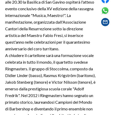
alle 20.30 la Basilica di San Gavino ospiterà l'atteso
evento conclusivo della XV edizione della rassegna
SPETTACOLI
internazionale "Musica, Maestro!". La
manifestazione, organizzata dall'Associazione
GOSSIP
Cantori della Resurrezione sotto la direzione
artistica del Maestro Fabio Fresi, si inserisce
SALUTE
quest'anno nelle celebrazioni per il quarantesimo
SARDEGNA TURISMO
anniversario del coro turritano.
A chiudere il cartellone sarà una formazione vocale
SARDI NEL MONDO
celebrata in tutto il mondo, il quartetto svedese
Ringmasters. Il gruppo di Stoccolma, composto da
NOTIZIE
Didier Linder (basso), Rasmus Krigström (baritono),
EVENTI
Jakob Stenberg (tenore) e Victor Nilsson (tenore), è
emerso dalla prestigiosa scuola corale "Adolf
#CARAUNIONE
Fredrik". Nel 2012 i Ringmasters hanno segnato un
3 MINUTI CON
primato storico, laureandosi Campioni del Mondo
di Barbershop e diventando il primo ensemble non
INSULARITÀ