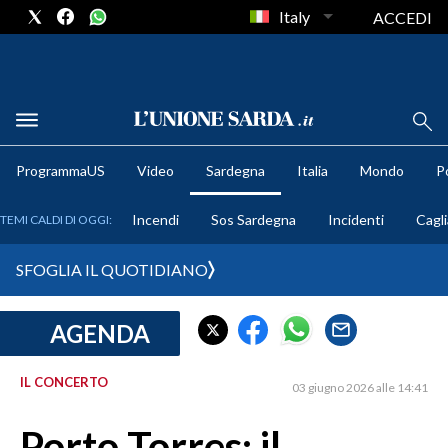
Italy
ACCEDI
METEO
ProgrammaUS
Video
Sardegna
Italia
Mondo
Po
COMUNI AL VOTO
Incendi
Sos Sardegna
Incidenti
Cagli
TEMI CALDI DI OGGI:
VIDEO
SFOGLIA IL QUOTIDIANO
FOTO
AGENDA
CRONACA SARDEGNA
CAGLIARI
IL CONCERTO
03 giugno 2026 alle 14:41
PROVINCIA DI CAGLIARI
SULCIS IGLESIENTE
Porto Torres: il