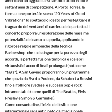
americano ad aggiudicarsi l'ambito titolo in oltre
settant'anni di competizione. A Porto Torres, la
INFO AZIENDE
formazione porterà in scena "20 Years of Good
ABBONATI
Vibrations", lo spettacolo ideato per festeggiare il
traguardo dei vent'anni di carriera del quartetto. Il
ANNUNCI
concerto proporrà un'esplorazione delle massime
NECROLOGI
potenzialità del canto a cappella, applicando le
PUBBLICITÀ
rigorose regole armoniche della tecnica
SPIAGGE
Barbershop, che si distingue per la purezza degli
STORE
accordi, la perfetta fusione timbrica e i celebri,
virtuosistici accordi finali prolungati (noti come
"tags"). A San Gavino proporranno un programma
che spazia da Byrd a Poulenc, da Schubert a Rossini
fino al folklore svedese, e successi pop e rock
intramontabili (come quelli di The Beatles, Elvis
Presley e Simon & Garfunkel).
Come consuetudine, l'inizio dell'esibizione
internazionale sarà anticipato dal tradizionale