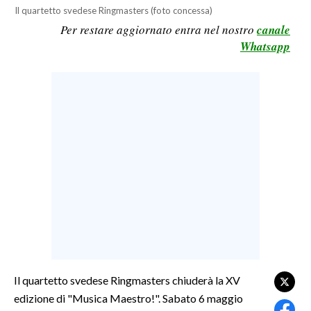
Il quartetto svedese Ringmasters (foto concessa)
LAVORO
Per restare aggiornato entra nel nostro
canale
BANDI
Whatsapp
SPORT IN SARDEGNA
SPORT
RISULTATI E CLASSIFICHE
CALCIO
CALCIO REGIONALE
BASKET
VOLLEY
MOTORI
TENNIS
ALTRI SPORT
Il quartetto svedese Ringmasters chiuderà la XV
edizione di "Musica Maestro!". Sabato 6 maggio
CULTURA