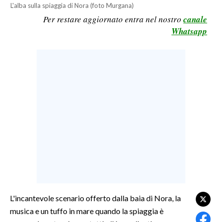
L'alba sulla spiaggia di Nora (foto Murgana)
LAVORO
Per restare aggiornato entra nel nostro
canale
BANDI
Whatsapp
SPORT IN SARDEGNA
SPORT
RISULTATI E CLASSIFICHE
CALCIO
CALCIO REGIONALE
BASKET
VOLLEY
MOTORI
TENNIS
ALTRI SPORT
L'incantevole scenario offerto dalla baia di Nora, la
musica e un tuffo in mare quando la spiaggia è
CULTURA