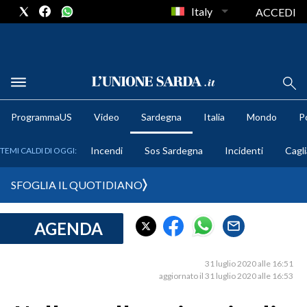
Italy
ACCEDI
METEO
ProgrammaUS
Video
Sardegna
Italia
Mondo
Po
COMUNI AL VOTO
Incendi
Sos Sardegna
Incidenti
Cagli
TEMI CALDI DI OGGI:
VIDEO
SFOGLIA IL QUOTIDIANO
FOTO
AGENDA
CRONACA SARDEGNA
CAGLIARI
31 luglio 2020 alle 16:51
PROVINCIA DI CAGLIARI
aggiornato il 31 luglio 2020 alle 16:53
SULCIS IGLESIENTE