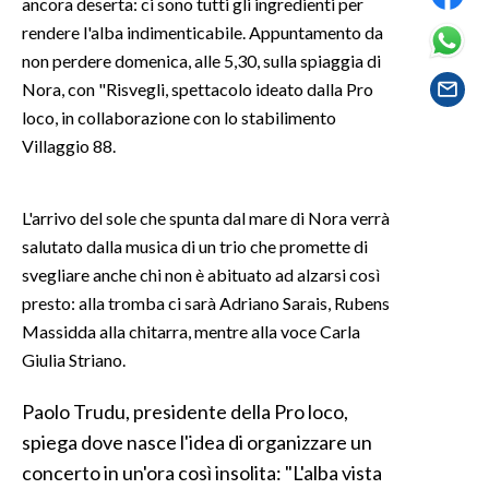
ancora deserta: ci sono tutti gli ingredienti per
rendere l'alba indimenticabile. Appuntamento da
SPETTACOLI
non perdere domenica, alle 5,30, sulla spiaggia di
Nora, con "Risvegli, spettacolo ideato dalla Pro
GOSSIP
loco, in collaborazione con lo stabilimento
Villaggio 88.
SALUTE
SARDEGNA TURISMO
L'arrivo del sole che spunta dal mare di Nora verrà
salutato dalla musica di un trio che promette di
SARDI NEL MONDO
svegliare anche chi non è abituato ad alzarsi così
NOTIZIE
presto: alla tromba ci sarà Adriano Sarais, Rubens
EVENTI
Massidda alla chitarra, mentre alla voce Carla
Giulia Striano.
#CARAUNIONE
Paolo Trudu, presidente della Pro loco,
3 MINUTI CON
spiega dove nasce l'idea di organizzare un
concerto in un'ora così insolita: "L'alba vista
INSULARITÀ