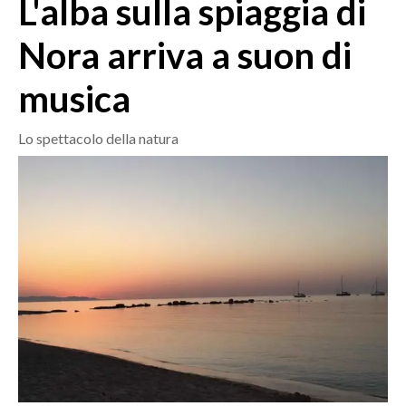
L'alba sulla spiaggia di
MEDIO CAMPIDANO
ORISTANO E PROVINCIA
Nora arriva a suon di
SASSARI E PROVINCIA
musica
GALLURA
NUORO E PROVINCIA
Lo spettacolo della natura
OGLIASTRA
AGENDA
CRONACA
ITALIA
MONDO
POLITICA
ECONOMIA
SERVIZI ALLE IMPRESE