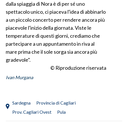
dalla spiaggia di Nora è di per sé uno
spettacolo unico, ci piaceva l'idea di abbinarlo
INFO AZIENDE
a un piccolo concerto per rendere ancora più
ABBONATI
piacevole l'inizio della giornata. Viste le
ANNUNCI
temperature di questi giorni, crediamo che
NECROLOGI
partecipare a un appuntamento in riva al
PUBBLICITÀ
mare prima che il sole sorga sia ancora più
SPIAGGE
gradevole".
STORE
© Riproduzione riservata
Ivan Murgana
Sardegna
Provincia di Cagliari
Prov. Cagliari Ovest
Pula