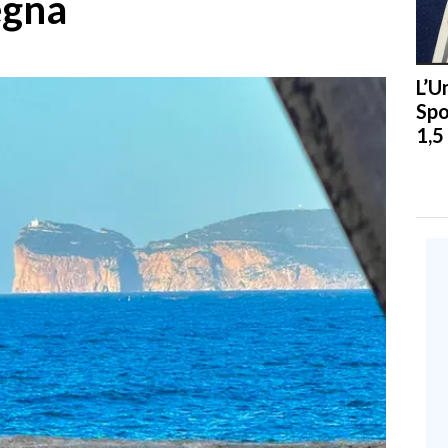
egna
L’U
Spo
1,5