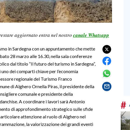
restare aggiornato entra nel nostro
canale Whatsapp
urismo in Sardegna con un appuntamento che mette
Sabato 28 marzo alle 16.30, nella sala conferenze
ico dal titolo “Il futuro del turismo in Sardegna”,
i uno dei comparti chiave per l’economia
assessore regionale del Turismo Franco
une di Alghero Ornella Piras, il presidente della
nsigliere comunale e presidente della
nchise. A coordinare i lavori sarà Antonio
#
ento di approfondimento strategico sulle sfide
particolare attenzione al ruolo di Alghero nel
ogrammazione, la valorizzazione dei grandi eventi