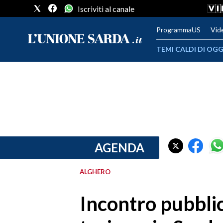
Iscriviti al canale
ProgrammaUS
Vid
TEMI CALDI DI OGG
METEO
COMUNI AL VOTO
VIDEO
FOTO
AGENDA
CRONACA SARDEGNA
ALGHERO
CAGLIARI
Incontro pubblic
PROVINCIA DI CAGLIARI
SULCIS IGLESIENTE