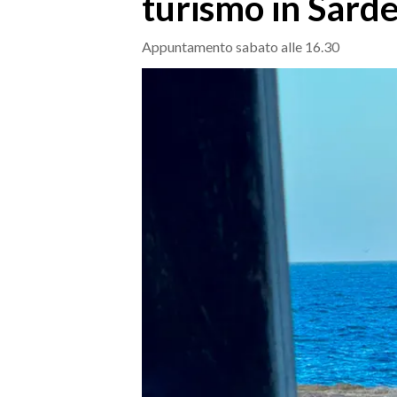
turismo in Sard
MEDIO CAMPIDANO
ORISTANO E PROVINCIA
Appuntamento sabato alle 16.30
SASSARI E PROVINCIA
GALLURA
NUORO E PROVINCIA
OGLIASTRA
AGENDA
CRONACA
ITALIA
MONDO
POLITICA
ECONOMIA
SERVIZI ALLE IMPRESE