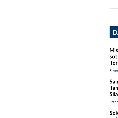
D
Mis
sot
Tor
Sever
San
Tam
Sil
Fran
Sol