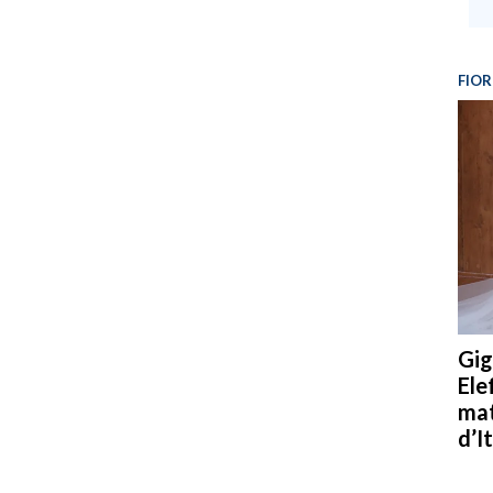
FIOR
Gig
Ele
mat
d’It