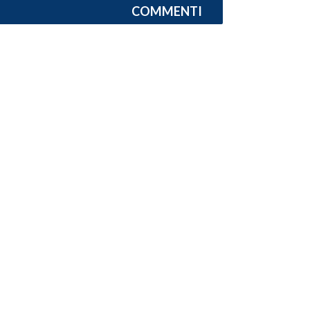
COMMENTI
INFO AZIENDE
ABBONATI
ANNUNCI
NECROLOGI
PUBBLICITÀ
SPIAGGE
STORE