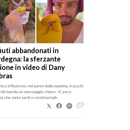
iuti abbandonati in
rdegna: la sferzante
ione in video di Dany
bras
mico influencer, nei panni della mamma, in pochi
ndi manda un messaggio chiaro: «E poco
a che siate sardi o continentali»