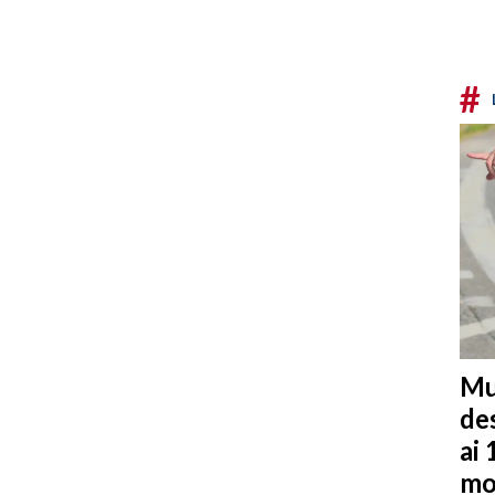
#
Mu
de
ai 
mo