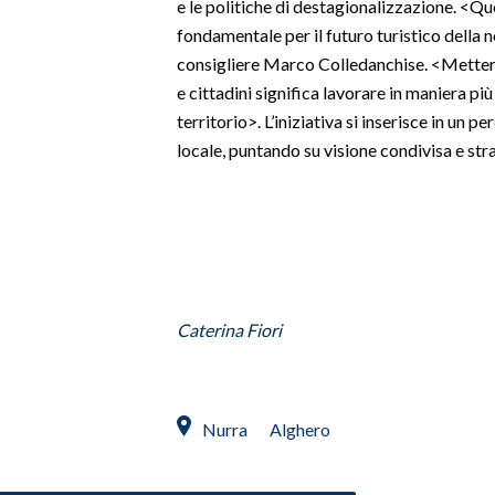
e le politiche di destagionalizzazione. <
fondamentale per il futuro turistico della no
SPETTACOLI
consigliere Marco Colledanchise. <Mettere 
e cittadini significa lavorare in maniera più
GOSSIP
territorio>. L’iniziativa si inserisce in un p
locale, puntando su visione condivisa e str
SALUTE
SARDEGNA TURISMO
SARDI NEL MONDO
NOTIZIE
Caterina Fiori
EVENTI
#CARAUNIONE
Nurra
Alghero
3 MINUTI CON
INSULARITÀ