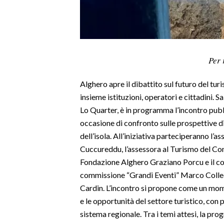
LAVORO
BANDI
SPORT IN SARDEGNA
Per 
SPORT
Alghero apre il dibattito sul futuro del t
RISULTATI E CLASSIFICHE
insieme istituzioni, operatori e cittadini. 
CALCIO
Lo Quarter, è in programma l’incontro pubbl
occasione di confronto sulle prospettive d
CALCIO REGIONALE
dell’isola. All’iniziativa parteciperanno l’
BASKET
Cuccureddu, l’assessora al Turismo del Com
VOLLEY
Fondazione Alghero Graziano Porcu e il co
MOTORI
commissione “Grandi Eventi” Marco Colleda
TENNIS
Cardin. L’incontro si propone come un mom
ALTRI SPORT
e le opportunità del settore turistico, con 
sistema regionale. Tra i temi attesi, la pr
CULTURA