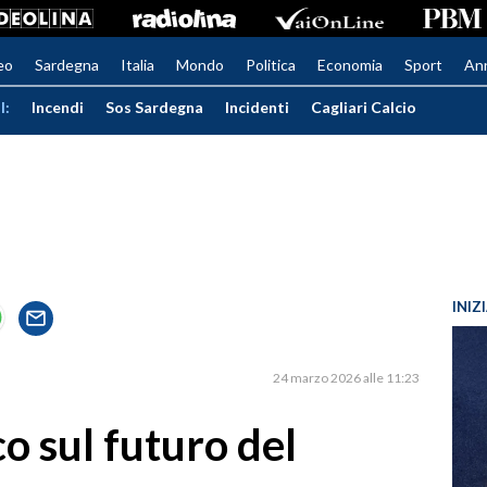
eo
Sardegna
Italia
Mondo
Politica
Economia
Sport
An
I:
Incendi
Sos Sardegna
Incidenti
Cagliari Calcio
INIZ
24 marzo 2026 alle 11:23
o sul futuro del