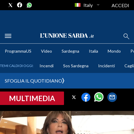
Italy
ACCEDI
METEO
ProgrammaUS
Video
Sardegna
Italia
Mondo
Po
COMUNI AL VOTO
Incendi
Sos Sardegna
Incidenti
Cagli
TEMI CALDI DI OGGI:
VIDEO
SFOGLIA IL QUOTIDIANO
FOTO
MULTIMEDIA
CRONACA SARDEGNA
CAGLIARI
PROVINCIA DI CAGLIARI
SULCIS IGLESIENTE