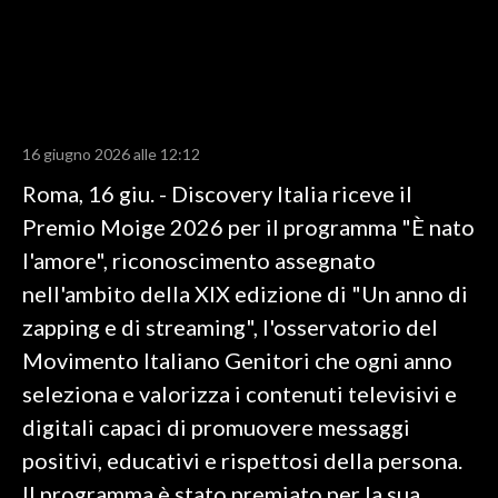
LAVORO
BANDI
SPORT IN SARDEGNA
16 giugno 2026 alle 12:12
SPORT
Roma, 16 giu. - Discovery Italia riceve il
RISULTATI E CLASSIFICHE
Premio Moige 2026 per il programma "È nato
CALCIO
l'amore", riconoscimento assegnato
CALCIO REGIONALE
nell'ambito della XIX edizione di "Un anno di
BASKET
zapping e di streaming", l'osservatorio del
VOLLEY
Movimento Italiano Genitori che ogni anno
MOTORI
seleziona e valorizza i contenuti televisivi e
TENNIS
digitali capaci di promuovere messaggi
ALTRI SPORT
positivi, educativi e rispettosi della persona.
Il programma è stato premiato per la sua
CULTURA