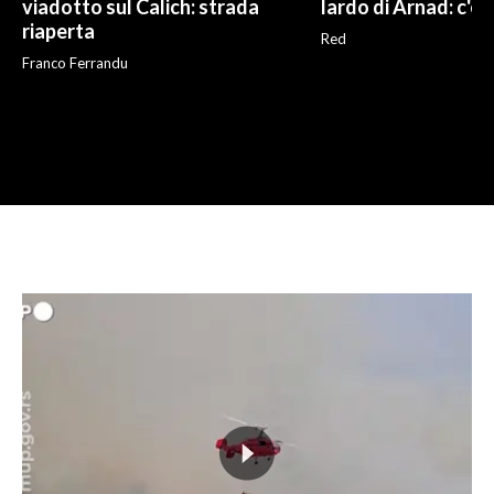
viadotto sul Calich: strada
lardo di Arnad: c'è 
riaperta
Red
Franco Ferrandu