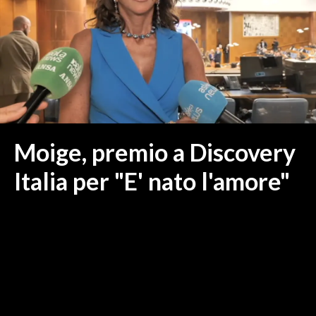
MEDIO CAMPIDANO
ORISTANO E PROVINCIA
SASSARI E PROVINCIA
GALLURA
NUORO E PROVINCIA
OGLIASTRA
AGENDA
Moige, premio a Discovery
CRONACA
Italia per "E' nato l'amore"
ITALIA
MONDO
POLITICA
ECONOMIA
SERVIZI ALLE IMPRESE