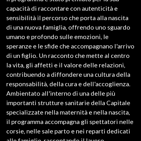
capacità di raccontare con autenticità e
SPETTACOLI
sensibilità il percorso che porta alla nascita
di una nuova famiglia, offrendo uno sguardo
GOSSIP
umano e profondo sulle emozioni, le
SALUTE
speranze e le sfide che accompagnano l'arrivo
di un figlio. Un racconto che mette al centro
SARDEGNA TURISMO
la vita, gli affetti e il valore delle relazioni,
contribuendo a diffondere una cultura della
SARDI NEL MONDO
responsabilità, della cura e dell'accoglienza.
NOTIZIE
Ambientato all'interno di una delle più
EVENTI
importanti strutture sanitarie della Capitale
#CARAUNIONE
specializzate nella maternità e nella nascita,
il programma accompagna gli spettatori nelle
3 MINUTI CON
corsie, nelle sale parto e nei reparti dedicati
INSULARITÀ
alle famiglie, raccontando il lavoro