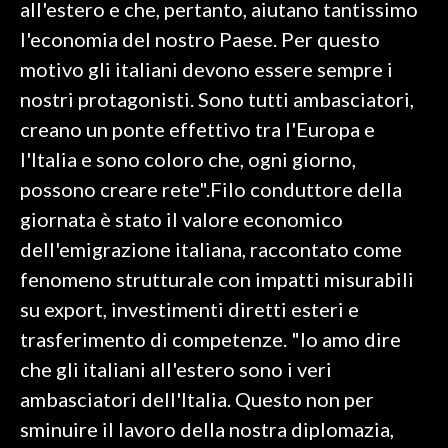
all'estero e che, pertanto, aiutano tantissimo
l'economia del nostro Paese. Per questo
INFO AZIENDE
motivo gli italiani devono essere sempre i
ABBONATI
nostri protagonisti. Sono tutti ambasciatori,
ANNUNCI
creano un ponte effettivo tra l'Europa e
NECROLOGI
l'Italia e sono coloro che, ogni giorno,
PUBBLICITÀ
possono creare rete".Filo conduttore della
SPIAGGE
giornata è stato il valore economico
STORE
dell'emigrazione italiana, raccontato come
fenomeno strutturale con impatti misurabili
su export, investimenti diretti esteri e
trasferimento di competenze. "Io amo dire
che gli italiani all'estero sono i veri
ambasciatori dell'Italia. Questo non per
sminuire il lavoro della nostra diplomazia,