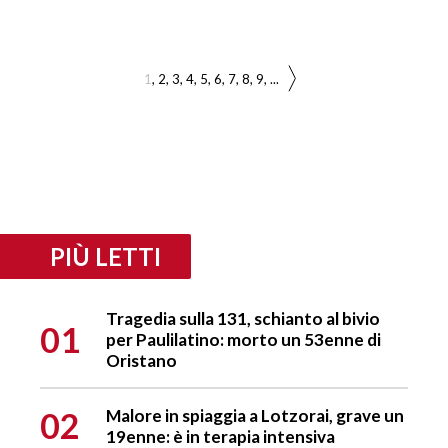
1
2
3
4
5
6
7
8
9
...
PIÙ LETTI
Tragedia sulla 131, schianto al bivio
01
per Paulilatino: morto un 53enne di
Oristano
02
Malore in spiaggia a Lotzorai, grave un
19enne: è in terapia intensiva