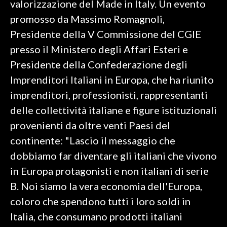
valorizzazione del Made in Italy. Un evento
promosso da Massimo Romagnoli,
SPETTACOLI
Presidente della V Commissione del CGIE
GOSSIP
presso il Ministero degli Affari Esteri e
Presidente della Confederazione degli
SALUTE
Imprenditori Italiani in Europa, che ha riunito
imprenditori, professionisti, rappresentanti
SARDEGNA TURISMO
delle collettività italiane e figure istituzionali
SARDI NEL MONDO
provenienti da oltre venti Paesi del
NOTIZIE
continente: "Lascio il messaggio che
EVENTI
dobbiamo far diventare gli italiani che vivono
in Europa protagonisti e non italiani di serie
#CARAUNIONE
B. Noi siamo la vera economia dell'Europa,
3 MINUTI CON
coloro che spendono tutti i loro soldi in
Italia, che consumano prodotti italiani
INSULARITÀ