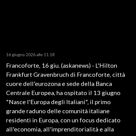
LAVORO
BANDI
SPORT IN SARDEGNA
SPORT
16 giugno 2026 alle 11:18
RISULTATI E CLASSIFICHE
Francoforte, 16 giu. (askanews) - L'Hilton
CALCIO
Frankfurt Gravenbruch di Francoforte, città
CALCIO REGIONALE
cuore dell'eurozona e sede della Banca
BASKET
Centrale Europea, ha ospitato il 13 giugno
VOLLEY
"Nasce l'Europa degli Italiani", il primo
MOTORI
grande raduno delle comunità italiane
TENNIS
residenti in Europa, con un focus dedicato
ALTRI SPORT
all'economia, all'imprenditorialità e alla
CULTURA