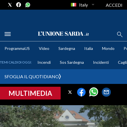
Italy
ACCEDI
METEO
ProgrammaUS
Video
Sardegna
Italia
Mondo
Po
COMUNI AL VOTO
Incendi
Sos Sardegna
Incidenti
Cagli
TEMI CALDI DI OGGI:
VIDEO
SFOGLIA IL QUOTIDIANO
FOTO
MULTIMEDIA
CRONACA SARDEGNA
CAGLIARI
PROVINCIA DI CAGLIARI
SULCIS IGLESIENTE