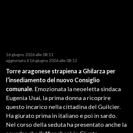
LAVORO
BANDI
SPORT IN SARDEGNA
SPORT
16 giugno 2026 alle 08:11
RISULTATI E CLASSIFICHE
aggiornato il 16 giugno 2026 alle 08:12
CALCIO
Torre aragonese strapiena a Ghilarza per
CALCIO REGIONALE
l’insediamento del nuovo Consiglio
BASKET
comunale.
Emozionata la neoeletta sindaca
VOLLEY
Eugenia Usai, la prima donna a ricoprire
MOTORI
questo incarico nella cittadina del Guilcier.
TENNIS
Ha giurato prima in italiano e poi in sardo.
ALTRI SPORT
Nel corso della seduta ha presentato anche la
CULTURA