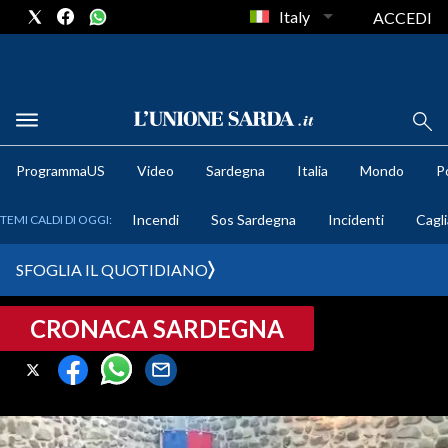
Italy
ACCEDI
METEO
ProgrammaUS
Video
Sardegna
Italia
Mondo
Po
COMUNI AL VOTO
Incendi
Sos Sardegna
Incidenti
Cagli
TEMI CALDI DI OGGI:
VIDEO
SFOGLIA IL QUOTIDIANO
FOTO
CRONACA SARDEGNA
CRONACA SARDEGNA
CAGLIARI
PROVINCIA DI CAGLIARI
SULCIS IGLESIENTE