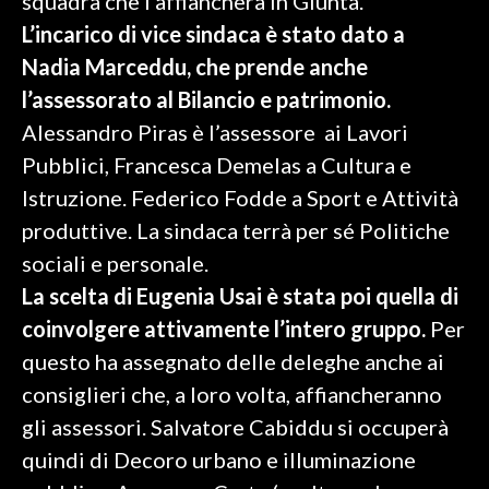
squadra che l’affiancherà in Giunta.
L’incarico di vice sindaca è stato dato a
SPETTACOLI
Nadia Marceddu, che prende anche
l’assessorato al Bilancio e patrimonio.
GOSSIP
Alessandro Piras è l’assessore ai Lavori
SALUTE
Pubblici, Francesca Demelas a Cultura e
Istruzione. Federico Fodde a Sport e Attività
SARDEGNA TURISMO
produttive. La sindaca terrà per sé Politiche
SARDI NEL MONDO
sociali e personale.
NOTIZIE
La scelta di Eugenia Usai è stata poi quella di
EVENTI
coinvolgere attivamente l’intero gruppo.
Per
questo ha assegnato delle deleghe anche ai
#CARAUNIONE
consiglieri che, a loro volta, affiancheranno
gli assessori. Salvatore Cabiddu si occuperà
3 MINUTI CON
quindi di Decoro urbano e illuminazione
INSULARITÀ