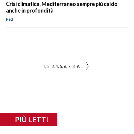
Crisi climatica, Mediterraneo sempre più caldo
anche in profondità
Red
1
2
3
4
5
6
7
8
9
...
PIÙ LETTI