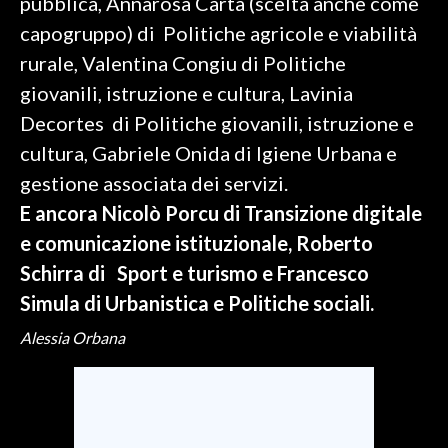
pubblica, Annarosa Carta (scelta anche come
capogruppo) di Politiche agricole e viabilità
INFO AZIENDE
rurale, Valentina Congiu di Politiche
ABBONATI
giovanili, istruzione e cultura, Lavinia
ANNUNCI
Decortes di Politiche giovanili, istruzione e
NECROLOGI
cultura, Gabriele Onida di Igiene Urbana e
PUBBLICITÀ
gestione associata dei servizi.
SPIAGGE
E ancora Nicolò Porcu di Transizione digitale
STORE
e comunicazione istituzionale, Roberto
Schirra di Sport e turismo e Francesco
Simula di Urbanistica e Politiche sociali.
Alessia Orbana